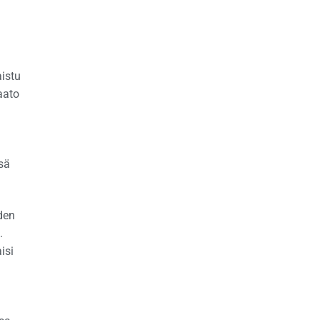
aistu
aato
sä
den
.
isi