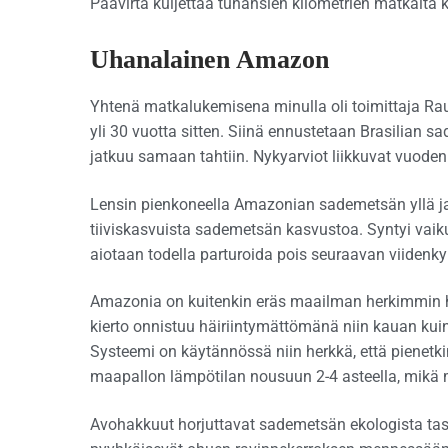
Päävirta kuljettaa tuhansien kilometrien matkalta ke
Uhanalainen Amazon
Yhtenä matkalukemisena minulla oli toimittaja Raul
yli 30 vuotta sitten. Siinä ennustetaan Brasilia
jatkuu samaan tahtiin. Nykyarviot liikkuvat vuoden 
Lensin pienkoneella Amazonian sademetsän yllä ja 
tiiviskasvuista sademetsän kasvustoa. Syntyi vaiku
aiotaan todella parturoida pois seuraavan viide
Amazonia on kuitenkin eräs maailman herkimmin haa
kierto onnistuu häiriintymättömänä niin kauan kui
Systeemi on käytännössä niin herkkä, että pienetk
maapallon lämpötilan nousuun 2-4 asteella, mikä mer
Avohakkuut horjuttavat sademetsän ekologista tas