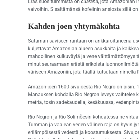
Eräs suosituimmista on
cuarana
, jota Amazonian i
vaivoihin. Sisältämänsä kofeiinin ansiosta sillä on 
Kahden joen yhtymäkohta
Sataman saviseen rantaan on ankkuroituneena useit
kuljettavat Amazonian alueen asukkaita ja kaikkea 
mahdollinen kulkuväylä ja vene välttämättömyys ti
minut seuraamaan erästä erikoista luonnonilmiöt
väriseen Amazoniin, jota täällä kutsutaan nimellä
Amazon-joen 1600 sivujoesta Rio Negro on pisin. 1
Manauksen kohdalla Rio Negron leveys vaihtelee ka
metriä, tosin sadekaudella, kesäkuussa, vedenpinta
Rio Negron ja Rio Solimõesin kohdatessa ne virtaa
Tumman ja vaalean veden välinen raja on hyvin jyr
erilämpöisestä vedestä ja koostumuksesta. Sivujo