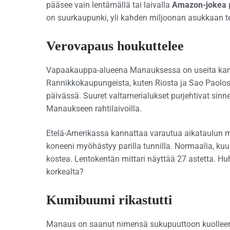
pääsee vain lentämällä tai laivalla
Amazon-jokea
on suurkaupunki, yli kahden miljoonan asukkaan t
Verovapaus houkuttelee
Vapaakauppa-alueena Manauksessa on useita kans
Rannikkokaupungeista, kuten Riosta ja Sao Paolos
päivässä. Suuret valtamerialukset purjehtivat sin
Manaukseen rahtilaivoilla.
Etelä-Amerikassa kannattaa varautua aikataulun 
koneeni myöhästyy parilla tunnilla. Normaalia, k
kostea. Lentokentän mittari näyttää 27 astetta. H
korkealta?
Kumibuumi rikastutti
Manaus on saanut nimensä sukupuuttoon kuolleen