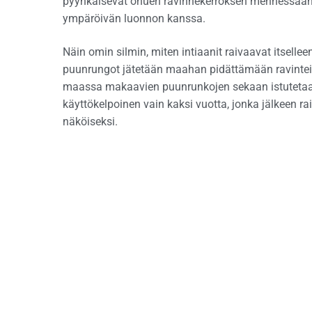
pyyhkäisevät ohuen ravinnekerroksen mennessään. 
ympäröivän luonnon kanssa.
Näin omin silmin, miten intiaanit raivaavat itsellee
puunrungot jätetään maahan pidättämään ravinteit
maassa makaavien puunrunkojen sekaan istutetaa
käyttökelpoinen vain kaksi vuotta, jonka jälkeen ra
näköiseksi.