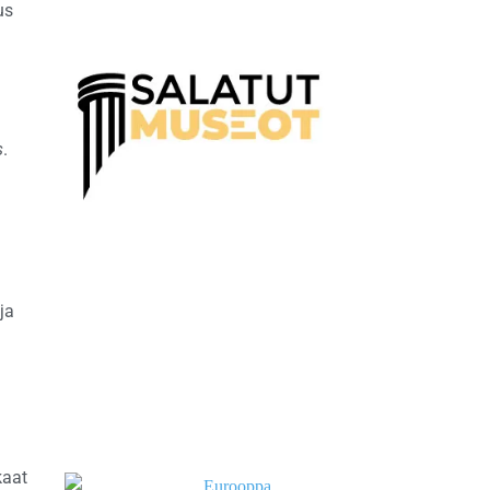
us
s
.
ja
kaat