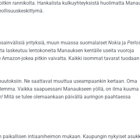
pitkin rannikolta. Hankalista kulkuyhteyksistä huolimatta Mana
eollisuuskeskittymä.
ainvälisiä yrityksiä, muun muassa suomalaiset
Nokia
ja
Perlo
ta laskeutuu lentokoneita Manauksen kentälle useita vuoroja
ne Amazon-jokea pitkin vaivatta. Kaikki isommat tavarat tuodaan
muutoksiin. Ne saattavat muuttua useampaankin kertaan. Oma
uulemma. Vaikka saapuessani Manaukseen yöllä, on ilma kuuma 
uh! Mitä se tulee olemaankaan päivällä auringon paahtaessa
 paikallisen intiaaniheimon mukaan. Kaupungin nykyiset asuk