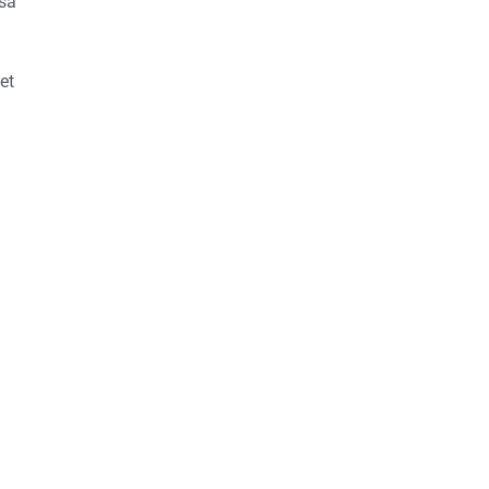
ssa
et