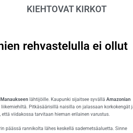
KIEHTOVAT KIRKOT
en rehvastelulla ei ollut
a
Manaukseen
lähtijöille. Kaupunki sijaitsee syvällä
Amazonian
iikemiehiltä. Pitkäsäärisillä naisilla on jalassaan korkokengät 
, että viidakossa tarvitaan hieman erilainen varustus.
rin päässä rannikolta lähes keskellä sademetsäaluetta. Sinne