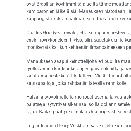
ovat Brasilian köyhimmiltä alueilta tänne muuttanei
kumiparonien jälkeläisiä. Manauksen historiaan lii
kaupungista koko maailman kumituotannon kesku
Charles Goodyear oivalsi, että kumipuun nesteestä
ensin höyrykoneiden tiivisteisiin, sadetakkien ja
monikertaisiksi, kun kehitettiin ilmanpaineeseen p
Manaukseen saapui keinottelijoita eri puolilta ma
työllistämien kautsunkerääjien päivä oli pitkä ja ra
valuttama neste kerättiin talteen. Vielä iltanuotiol
kautsupalloja, jotka rahdattiin laivoilla rannikolle.
Halvalla työvoimalla ja monopoliasemalla vaurastun
palatseja, sytyttivät sikarinsa isoilla dollarin setel
rajaa. Kaikki päättyi kuitenkin yhtä nopeasti kui
Englantilainen Henry Wickham salakuljetti kumipuun