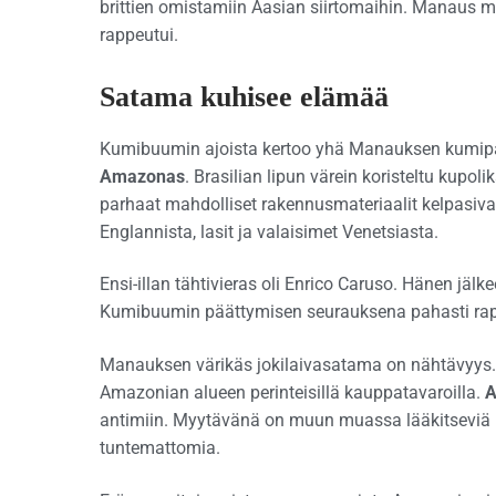
brittien omistamiin Aasian siirtomaihin. Manaus 
rappeutui.
Satama kuhisee elämää
Kumibuumin ajoista kertoo yhä Manauksen kumip
Amazonas
. Brasilian lipun värein koristeltu kup
parhaat mahdolliset rakennusmateriaalit kelpasivat.
Englannista, lasit ja valaisimet Venetsiasta.
Ensi-illan tähtivieras oli Enrico Caruso. Hänen j
Kumibuumin päättymisen seurauksena pahasti rap
Manauksen värikäs jokilaivasatama on nähtävyys.
Amazonian alueen perinteisillä kauppatavaroilla.
A
antimiin. Myytävänä on muun muassa lääkitseviä lu
tuntemattomia.