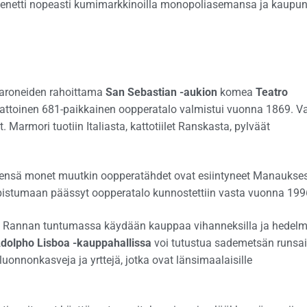
menetti nopeasti kumimarkkinoilla monopoliasemansa ja kaupun
aroneiden rahoittama
San Sebastian -aukion
komea
Teatro
olikattoinen 681-paikkainen oopperatalo valmistui vuonna 1869. V
 Marmori tuotiin Italiasta, kattotiilet Ranskasta, pylväät
älkeensä monet muutkin oopperatähdet ovat esiintyneet Manaukse
istumaan päässyt oopperatalo kunnostettiin vasta vuonna 199
 Rannan tuntumassa käydään kauppaa vihanneksilla ja hedelmi
dolpho Lisboa -kauppahallissa
voi tutustua sademetsän runsai
onnonkasveja ja yrttejä, jotka ovat länsimaalaisille