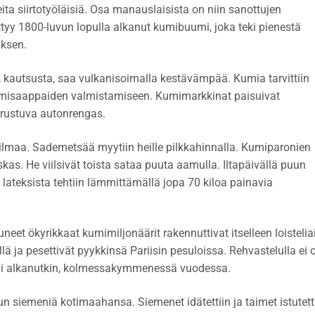
ta siirtotyöläisiä. Osa manauslaisista on niin sanottujen
ttyy 1800-luvun lopulla alkanut kumibuumi, joka teki pienestä
ksen.
, kautsusta, saa vulkanisoimalla kestävämpää. Kumia tarvittiin
 kumisaappaiden valmistamiseen. Kumimarkkinat paisuivat
erustuva autonrengas.
ailmaa. Sademetsää myytiin heille pilkkahinnalla. Kumiparonien
skas. He viilsivät toista sataa puuta aamulla. Iltapäivällä puun
la lateksista tehtiin lämmittämällä jopa 70 kiloa painavia
eet ökyrikkaat kumimiljonäärit rakennuttivat itselleen loistelia
eillä ja pesettivät pyykkinsä Pariisin pesuloissa. Rehvastelulla ei o
n oli alkanutkin, kolmessakymmenessä vuodessa.
 siemeniä kotimaahansa. Siemenet idätettiin ja taimet istutett