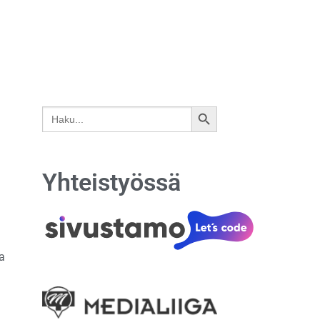
Search
SEARCH
for:
BUTTON
Yhteistyössä
ja