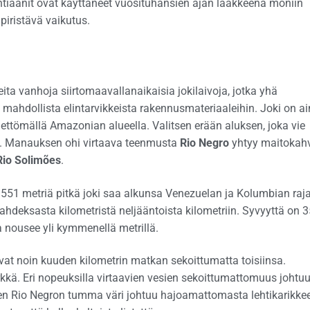
ntiaanit ovat käyttäneet vuosituhansien ajan lääkkeenä moniin
piristävä vaikutus.
a vanhoja siirtomaavallanaikaisia jokilaivoja, jotka yhä
mahdollista elintarvikkeista rakennusmateriaaleihin. Joki on a
ettömällä Amazonian alueella. Valitsen erään aluksen, joka vie
ä. Manauksen ohi virtaava teenmusta
Rio Negro
yhtyy maitokah
Rio Solimões
.
551 metriä pitkä joki saa alkunsa Venezuelan ja Kolumbian raja
hdeksasta kilometristä neljääntoista kilometriin. Syvyyttä on 3
 nousee yli kymmenellä metrillä.
vat noin kuuden kilometrin matkan sekoittumatta toisiinsa.
kkä. Eri nopeuksilla virtaavien vesien sekoittumattomuus johtu
en Rio Negron tumma väri johtuu hajoamattomasta lehtikarikkee