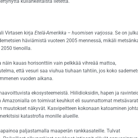
rtynyttä kullankeltaista lietettä.
i Virtasen kirja
Etelä-Amerikka – huomisen varjossa
. Se on julk
n sademetsien häviämistä vuoteen 2005 mennessä, mikäli metsänk
2050 tienoilla.
näin kauas horisonttiin vain pelkkää vihreää mattoa,
telma, että vesuri saa viuhua tiuhaan tahtiin, jos koko sademet
nkymmenen vuoden aikana.
voittuvista ekosysteemeistä. Hiilidioksidin, hapen ja ravintei
n Amazonialla on toimivat keuhkot eli suunnattomat metsävarat
in muutokset näkyvät. Kasvipeitteen kokonaan katoaminen johta
kitsisi katastrofia monille alueille.
apainoa paljastamalla maaperän rankkasateille. Tulvat