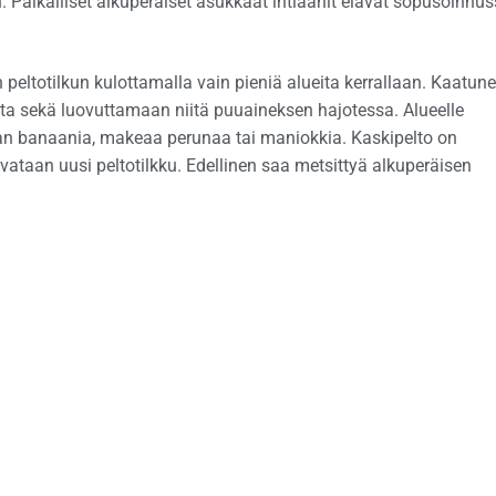
Paikalliset alkuperäiset asukkaat intiaanit elävät sopusoinnu
n peltotilkun kulottamalla vain pieniä alueita kerrallaan. Kaatune
a sekä luovuttamaan niitä puuaineksen hajotessa. Alueelle
n banaania, makeaa perunaa tai maniokkia. Kaskipelto on
ivataan uusi peltotilkku. Edellinen saa metsittyä alkuperäisen