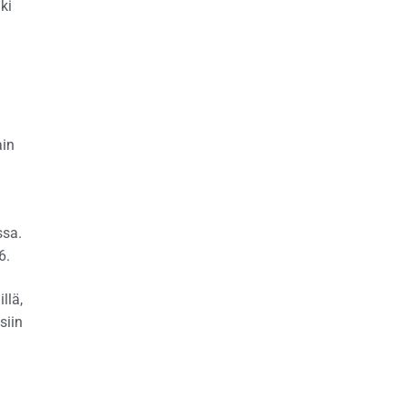
ki
ain
ssa.
6.
llä,
siin