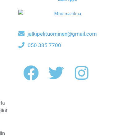
jalkipelituominen@gmail.com
050 385 7700
ita
llut
iin