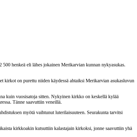
500 henkeä eli lähes jokainen Merikarvian kunnan nykyasukas.
set kirkot on purettu niiden käydessä ahtaiksi Merikarvian asukasluvun
a kuin vuosisatoja sitten. Nykyinen kirkko on keskellä kylää
ressa. Tänne saavuttiin veneillä.
distuksen myötä vaihtunut luterilaisuuteen. Seurakunta tarvitsi
ista kirkkoakin kutsuttiin kalastajain kirkoksi, jonne saavuttiin yhä