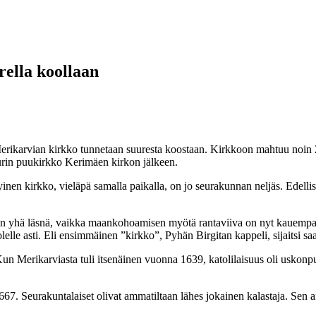
rella koollaan
rvian kirkko tunnetaan suuresta koostaan. Kirkkoon mahtuu noin 2 
rin puukirkko Kerimäen kirkon jälkeen.
inen kirkko, vieläpä samalla paikalla, on jo seurakunnan neljäs. Edelli
 on yhä läsnä, vaikka maankohoamisen myötä rantaviiva on nyt kauempan
lle asti. Eli ensimmäinen ”kirkko”, Pyhän Birgitan kappeli, sijaitsi saa
n Merikarviasta tuli itsenäinen vuonna 1639, katolilaisuus oli uskonpuh
 Seurakuntalaiset olivat ammatiltaan lähes jokainen kalastaja. Sen aika