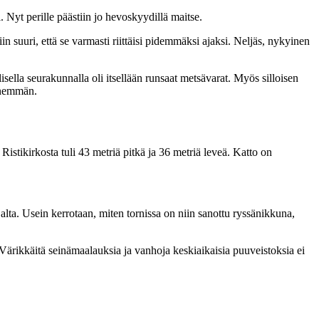
Nyt perille päästiin jo hevoskyydillä maitse.
iin suuri, että se varmasti riittäisi pidemmäksi ajaksi. Neljäs, nykyinen
sella seurakunnalla oli itsellään runsaat metsävarat. Myös silloisen
 enemmän.
 Ristikirkosta tuli 43 metriä pitkä ja 36 metriä leveä. Katto on
lta. Usein kerrotaan, miten tornissa on niin sanottu ryssänikkuna,
. Värikkäitä seinämaalauksia ja vanhoja keskiaikaisia puuveistoksia ei