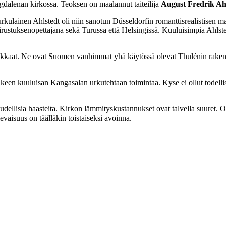
agdalenan kirkossa. Teoksen on maalannut taiteilija
August Fredrik Ah
urkulainen Ahlstedt oli niin sanotun Düsseldorfin romanttisrealistisen
piirustuksenopettajana sekä Turussa että Helsingissä. Kuuluisimpia Ahls
kaat. Ne ovat Suomen vanhimmat yhä käytössä olevat Thulénin rakentama
älkeen kuuluisan Kangasalan urkutehtaan toimintaa. Kyse ei ollut todellis
ellisia haasteita. Kirkon lämmityskustannukset ovat talvella suuret. On
evaisuus on täälläkin toistaiseksi avoinna.