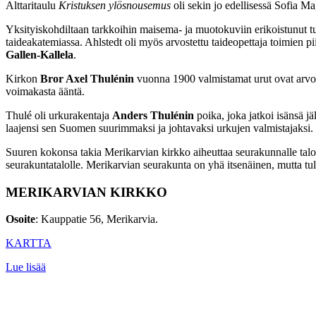
Alttaritaulu
Kristuksen ylösnousemus
oli sekin jo edellisessä Sofia M
Yksityiskohdiltaan tarkkoihin maisema- ja muotokuviin erikoistunut t
taideakatemiassa. Ahlstedt oli myös arvostettu taideopettaja toimien 
Gallen-Kallela
.
Kirkon
Bror Axel Thulénin
vuonna 1900 valmistamat urut ovat arvok
voimakasta ääntä.
Thulé oli urkurakentaja
Anders Thulénin
poika, joka jatkoi isänsä j
laajensi sen Suomen suurimmaksi ja johtavaksi urkujen valmistajaksi.
Suuren kokonsa takia Merikarvian kirkko aiheuttaa seurakunnalle taloud
seurakuntatalolle. Merikarvian seurakunta on yhä itsenäinen, mutta tul
MERIKARVIAN KIRKKO
Osoite
: Kauppatie 56, Merikarvia.
KARTTA
Lue lisää