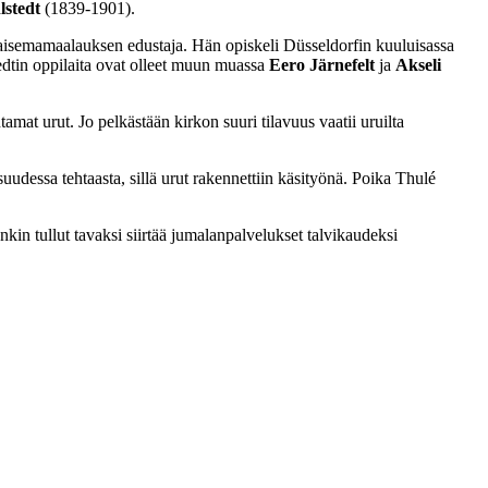
lstedt
(1839-1901).
 maisemamaalauksen edustaja. Hän opiskeli Düsseldorfin kuuluisassa
tedtin oppilaita ovat olleet muun muassa
Eero Järnefelt
ja
Akseli
t urut. Jo pelkästään kirkon suuri tilavuus vaatii uruilta
uudessa tehtaasta, sillä urut rakennettiin käsityönä. Poika Thulé
kin tullut tavaksi siirtää jumalanpalvelukset talvikaudeksi