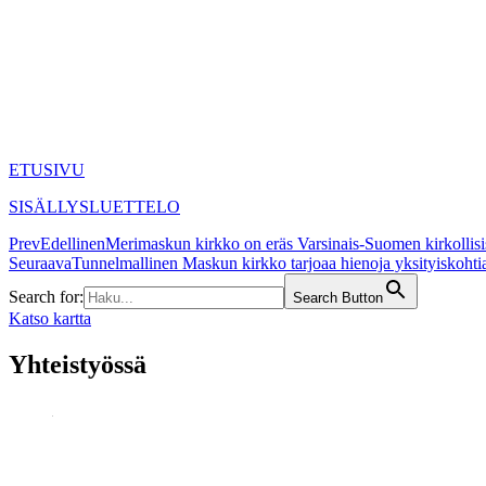
ETUSIVU
SISÄLLYSLUETTELO
Prev
Edellinen
Merimaskun kirkko on eräs Varsinais-Suomen kirkollisi
Seuraava
Tunnelmallinen Maskun kirkko tarjoaa hienoja yksityiskohti
Search for:
Search Button
Katso kartta
Yhteistyössä