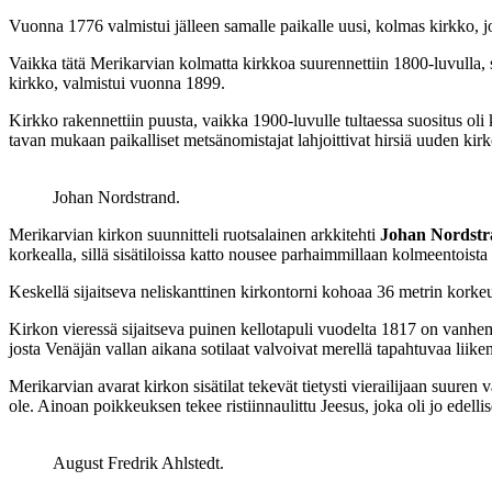
Vuonna 1776 valmistui jälleen samalle paikalle uusi, kolmas kirkko, j
Vaikka tätä Merikarvian kolmatta kirkkoa suurennettiin 1800-luvulla, seki
kirkko, valmistui vuonna 1899.
Kirkko rakennettiin puusta, vaikka 1900-luvulle tultaessa suositus oli
tavan mukaan paikalliset metsänomistajat lahjoittivat hirsiä uuden kirk
Johan Nordstrand.
Merikarvian kirkon suunnitteli ruotsalainen arkkitehti
Johan Nordst
korkealla, sillä sisätiloissa katto nousee parhaimmillaan kolmeentoista 
Keskellä sijaitseva neliskanttinen kirkontorni kohoaa 36 metrin korkeut
Kirkon vieressä sijaitseva puinen kellotapuli vuodelta 1817 on vanhem
josta Venäjän vallan aikana sotilaat valvoivat merellä tapahtuvaa liiken
Merikarvian avarat kirkon sisätilat tekevät tietysti vierailijaan suure
ole. Ainoan poikkeuksen tekee ristiinnaulittu Jeesus, joka oli jo edel
August Fredrik Ahlstedt.