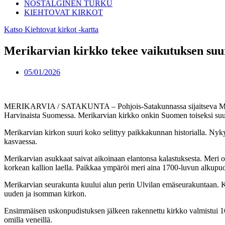
NOSTALGINEN TURKU
KIEHTOVAT KIRKOT
Katso Kiehtovat kirkot -kartta
Merikarvian kirkko tekee vaikutuksen suu
05/01/2026
MERIKARVIA / SATAKUNTA – Pohjois-Satakunnassa sijaitseva Merika
Harvinaista Suomessa. Merikarvian kirkko onkin Suomen toiseksi suu
Merikarvian kirkon suuri koko selittyy paikkakunnan historialla. Nyky
kasvaessa.
Merikarvian asukkaat saivat aikoinaan elantonsa kalastuksesta. Meri
korkean kallion laella. Paikkaa ympäröi meri aina 1700-luvun alkupuole
Merikarvian seurakunta kuului alun perin Ulvilan emäseurakuntaan. Ku
uuden ja isomman kirkon.
Ensimmäisen uskonpudistuksen jälkeen rakennettu kirkko valmistui 1667.
omilla veneillä.