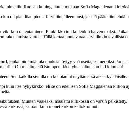
oka nimettiin Ruotsin kuningattaren mukaan Sofia Magdalenan kirkoksi. 
n oli pian liian pieni. Tarvittiin jälleen uusi, ja siitä päätettiin tehdä n
 kivikirkon rakentaminen. Puukirkko tuli kuitenkin halvemmaksi. Paikalli
on rakentamista varten. Tällä kertaa puutavaraa tarvittiinkin tavallista
rand
, jonka piirtämiä rakennuksia löytyy yhä useita, esimerkiksi Porista.
metriin. On mitattu, että istuinpenkkien yhteispituus on liki kilometri.
een. Sen kaikilla sivuilla on kellotaulut näyttämässä aikaa kyläläisille.
pi kuin itse nykykirkko, eli se on edellisen Sofia Magdalenan kirkon aja
nettä.
n vaikutuksen. Muuten vaaleaksi maalattu kirkkosali on varsin pelkistetty
lisessä kirkossa, samoin kuin monet kirkon kattokruunut.