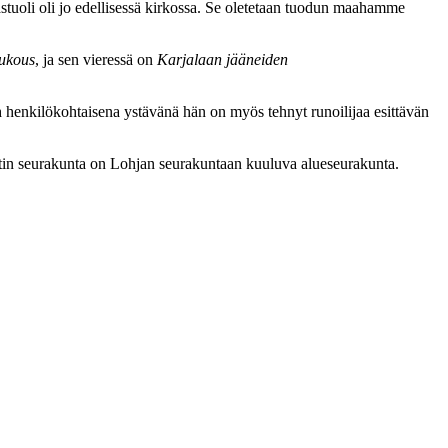
stuoli oli jo edellisessä kirkossa. Se oletetaan tuodun maahamme
ukous
, ja sen vieressä on
Karjalaan jääneiden
n
henkilökohtaisena ystävänä hän on myös tehnyt runoilijaa esittävän
tin seurakunta on Lohjan seurakuntaan kuuluva alueseurakunta.