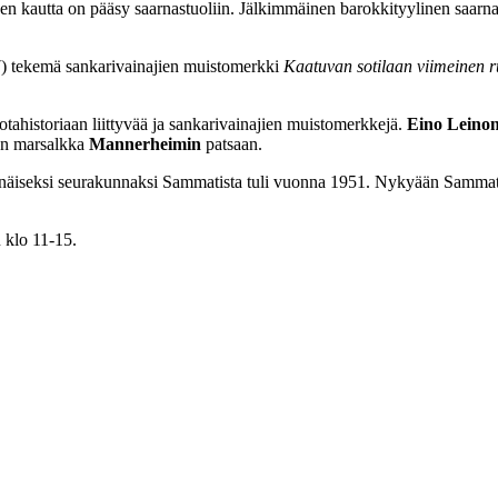
Sen kautta on pääsy saarnastuoliin. Jälkimmäinen barokkityylinen saarna
 tekemä sankarivainajien muistomerkki
Kaatuvan sotilaan viimeinen
r
otahistoriaan liittyvää ja sankarivainajien muistomerkkejä.
Eino Leino
en marsalkka
Mannerheimin
patsaan.
senäiseksi seurakunnaksi Sammatista tuli vuonna 1951. Nykyään Samma
 klo 11-15.