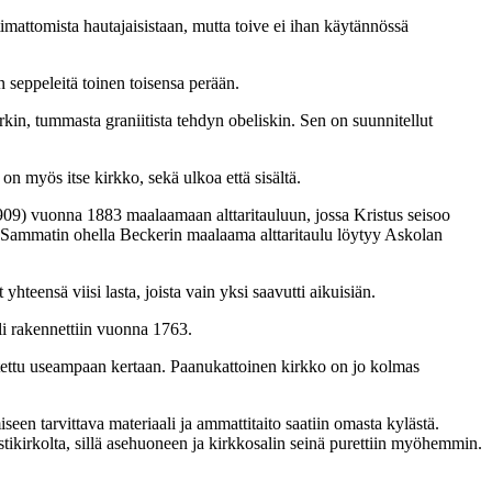
mattomista hautajaisistaan, mutta toive ei ihan käytännössä
 seppeleitä toinen toisensa perään.
n, tummasta graniitista tehdyn obeliskin. Sen on suunnitellut
n myös itse kirkko, sekä ulkoa että sisältä.
09) vuonna 1883 maalaamaan alttaritauluun, jossa Kristus seisoo
a. Sammatin ohella Beckerin maalaama alttaritaulu löytyy Askolan
 yhteensä viisi lasta, joista vain yksi saavutti aikuisiän.
li rakennettiin vuonna 1763.
stettu useampaan kertaan. Paanukattoinen kirkko on jo kolmas
en tarvittava materiaali ja ammattitaito saatiin omasta kylästä.
ikirkolta, sillä asehuoneen ja kirkkosalin seinä purettiin myöhemmin.