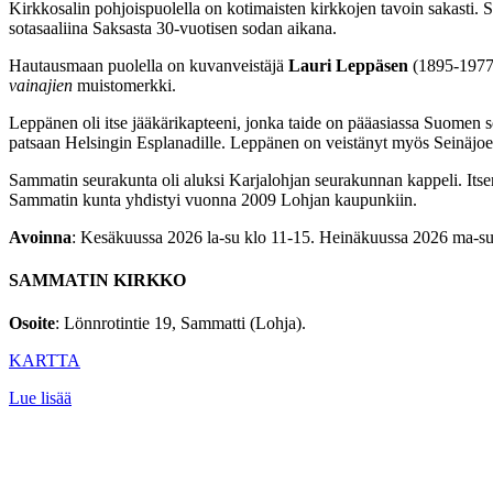
Kirkkosalin pohjoispuolella on kotimaisten kirkkojen tavoin sakasti. 
sotasaaliina Saksasta 30-vuotisen sodan aikana.
Hautausmaan puolella on kuvanveistäjä
Lauri Leppäsen
(1895-1977)
vainajien
muistomerkki.
Leppänen oli itse jääkärikapteeni, jonka taide on pääasiassa Suomen s
patsaan Helsingin Esplanadille. Leppänen on veistänyt myös Seinäjo
Sammatin seurakunta oli aluksi Karjalohjan seurakunnan kappeli. It
Sammatin kunta yhdistyi vuonna 2009 Lohjan kaupunkiin.
Avoinna
: Kesäkuussa 2026 la-su klo 11-15. Heinäkuussa 2026 ma-su
SAMMATIN KIRKKO
Osoite
: Lönnrotintie 19, Sammatti (Lohja).
KARTTA
Lue lisää