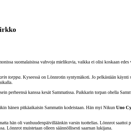
kirkko
suomalaisissa vahvoja mielikuvia, vaikka ei olisi koskaan edes viera
arin torppa
. Kyseessä on Lönnrotin syntymäkoti. Jo pelkästään käynti s
ikalla.
ein perheensä kanssa kesät Sammatissa. Paikkarin torpan ohella Sammat
ulikin hänen pitkäaikaisin Sammatin kodeistaan. Hän myi Nikun
Uno Cy
tta hän oli vanhuudenpäivilläänkin varsin tuottelias. Lönnrot saattoi 
a. Lönnrot muistetaan olleen säännöllisesti saarnan lukijana.