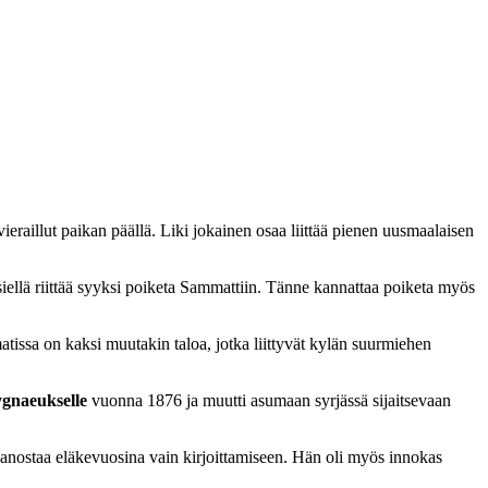
illut paikan päällä. Liki jokainen osaa liittää pienen uusmaalaisen
iellä riittää syyksi poiketa Sammattiin. Tänne kannattaa poiketa myös
issa on kaksi muutakin taloa, jotka liittyvät kylän suurmiehen
gnaeukselle
vuonna 1876 ja muutti asumaan syrjässä sijaitsevaan
panostaa eläkevuosina vain kirjoittamiseen. Hän oli myös innokas