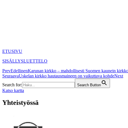
ETUSIVU
SISÄLLYSLUETTELO
Prev
Edellinen
Karunan kirkko – mahdollisesti Suomen kaunein kirkk
Seuraava
Uskelan kirkko hautausmaineen on vaikuttava kohde
Next
Search for:
Search Button
Katso kartta
Yhteistyössä