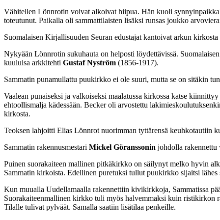
Vähitellen Lönnrotin voivat alkoivat hiipua. Hän kuoli synnyinpaikka
toteutunut. Paikalla oli sammattilaisten lisäksi runsas joukko arvovierai
Suomalaisen Kirjallisuuden Seuran edustajat kantoivat arkun kirkosta h
Nykyään Lönnrotin sukuhauta on helposti löydettävissä. Suomalaisen 
kuuluisa arkkitehti
Gustaf Nyström
(1856-1917).
Sammatin punamullattu puukirkko ei ole suuri, mutta se on sitäkin tunn
Vaalean punaiseksi ja valkoiseksi maalatussa kirkossa katse kiinnitt
ehtoollismalja kädessään. Becker oli arvostettu lakimieskoulutuksenki
kirkosta.
Teoksen lahjoitti Elias Lönnrot nuorimman tyttärensä keuhkotautiin 
Sammatin rakennusmestari
Mickel Göranssonin
johdolla rakennettu 
Puinen suorakaiteen mallinen pitkäkirkko on säilynyt melko hyvin alk
Sammatin kirkoista. Edellinen puretuksi tullut puukirkko sijaitsi lähe
Kun muualla Uudellamaalla rakennettiin kivikirkkoja, Sammatissa päädyt
Suorakaiteenmallinen kirkko tuli myös halvemmaksi kuin ristikirkon r
Tilalle tulivat pylväät. Samalla saatiin lisätilaa penkeille.