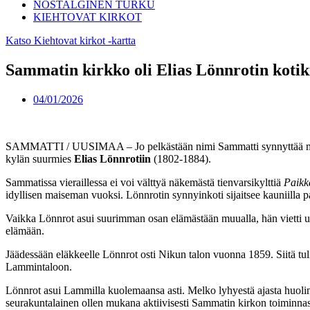
NOSTALGINEN TURKU
KIEHTOVAT KIRKOT
Katso Kiehtovat kirkot -kartta
Sammatin kirkko oli Elias Lönnrotin koti
04/01/2026
SAMMATTI / UUSIMAA – Jo pelkästään nimi Sammatti synnyttää monissa 
kylän suurmies
Elias Lönnrotiin
(1802-1884).
Sammatissa vieraillessa ei voi välttyä näkemästä tienvarsikylttiä
Paikk
idyllisen maiseman vuoksi. Lönnrotin synnyinkoti sijaitsee kauniilla pa
Vaikka Lönnrot asui suurimman osan elämästään muualla, hän vietti us
elämään.
Jäädessään eläkkeelle Lönnrot osti Nikun talon vuonna 1859. Siitä t
Lammintaloon.
Lönnrot asui Lammilla kuolemaansa asti. Melko lyhyestä ajasta huolima
seurakuntalainen ollen mukana aktiivisesti Sammatin kirkon toiminnass