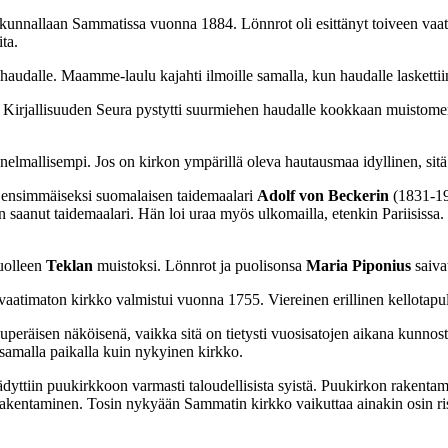
kunnallaan Sammatissa vuonna 1884. Lönnrot oli esittänyt toiveen vaati
ta.
audalle. Maamme-laulu kajahti ilmoille samalla, kun haudalle laskettiin
Kirjallisuuden Seura pystytti suurmiehen haudalle kookkaan muistomerki
elmallisempi. Jos on kirkon ympärillä oleva hautausmaa idyllinen, sitä o
yy ensimmäiseksi suomalaisen taidemaalari
Adolf von Beckerin
(1831-19
n saanut taidemaalari. Hän loi uraa myös ulkomailla, etenkin Pariisiss
kuolleen
Teklan
muistoksi. Lönnrot ja puolisonsa
Maria Piponius
saivat
vaatimaton kirkko valmistui vuonna 1755. Viereinen erillinen kellotapu
uperäisen näköisenä, vaikka sitä on tietysti vuosisatojen aikana kunno
s samalla paikalla kuin nykyinen kirkko.
tiin puukirkkoon varmasti taloudellisista syistä. Puukirkon rakentamise
akentaminen. Tosin nykyään Sammatin kirkko vaikuttaa ainakin osin rist