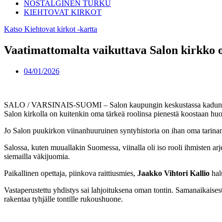
NOSTALGINEN TURKU
KIEHTOVAT KIRKOT
Katso Kiehtovat kirkot -kartta
Vaatimattomalta vaikuttava Salon kirkko 
04/01/2026
SALO / VARSINAIS-SUOMI – Salon kaupungin keskustassa kadun varrell
Salon kirkolla on kuitenkin oma tärkeä roolinsa pienestä koostaan huoli
Jo Salon puukirkon viinanhuuruinen syntyhistoria on ihan oma tarina
Salossa, kuten muuallakin Suomessa, viinalla oli iso rooli ihmisten arj
siemailla väkijuomia.
Paikallinen opettaja, piinkova raittiusmies,
Jaakko Vihtori Kallio
halu
Vastaperustettu yhdistys sai lahjoituksena oman tontin. Samanaikaisest
rakentaa tyhjälle tontille rukoushuone.