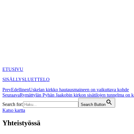
ETUSIVU
SISÄLLYSLUETTELO
Prev
Edellinen
Uskelan kirkko hautausmaineen on vaikuttava kohde
Seuraava
Rymättylän Pyhän Jaakobin kirkon sisätilojen tunnelma on k
Search for:
Search Button
Katso kartta
Yhteistyössä