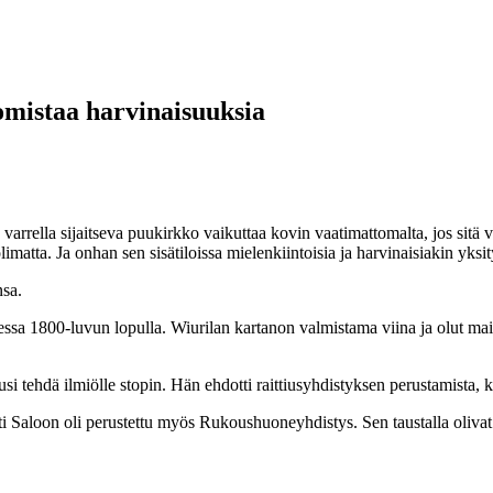
omistaa harvinaisuuksia
a sijaitseva puukirkko vaikuttaa kovin vaatimattomalta, jos sitä ver
matta. Ja onhan sen sisätiloissa mielenkiintoisia ja harvinaisiakin yksit
nsa.
essa 1800-luvun lopulla. Wiurilan kartanon valmistama viina ja olut maist
si tehdä ilmiölle stopin. Hän ehdotti raittiusyhdistyksen perustamista, 
i Saloon oli perustettu myös Rukoushuoneyhdistys. Sen taustalla olivat 