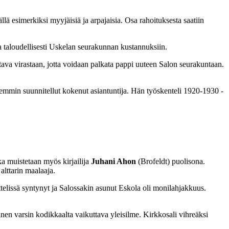
 esimerkiksi myyjäisiä ja arpajaisia. Osa rahoituksesta saatiin
a taloudellisesti Uskelan seurakunnan kustannuksiin.
tava virastaan, jotta voidaan palkata pappi uuteen Salon seurakuntaan.
semmin suunnitellut kokenut asiantuntija. Hän työskenteli 1920-1930 -
a muistetaan myös kirjailija
Juhani Ahon
(Brofeldt) puolisona.
alttarin maalaaja.
elissä syntynyt ja Salossakin asunut Eskola oli monilahjakkuus.
n varsin kodikkaalta vaikuttava yleisilme. Kirkkosali vihreäksi