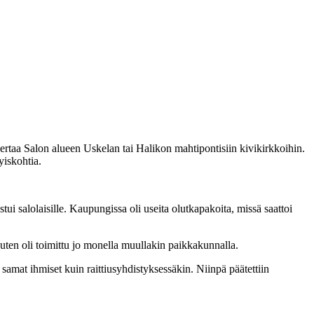
taa Salon alueen Uskelan tai Halikon mahtipontisiin kivikirkkoihin.
yiskohtia.
ui salolaisille. Kaupungissa oli useita olutkapakoita, missä saattoi
kuten oli toimittu jo monella muullakin paikkakunnalla.
samat ihmiset kuin raittiusyhdistyksessäkin. Niinpä päätettiin