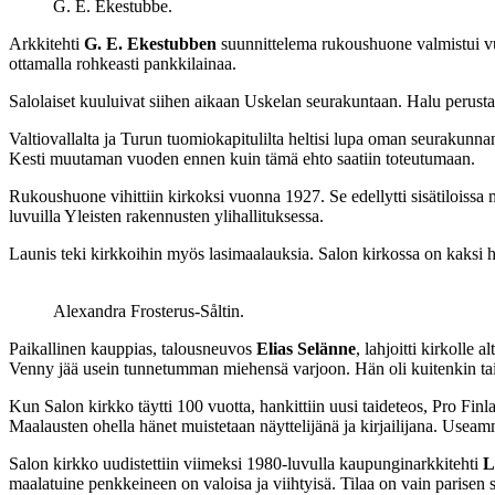
G. E. Ekestubbe.
Arkkitehti
G. E. Ekestubben
suunnittelema rukoushuone valmistui vuo
ottamalla rohkeasti pankkilainaa.
Salolaiset kuuluivat siihen aikaan Uskelan seurakuntaan. Halu perusta
Valtiovallalta ja Turun tuomiokapitulilta heltisi lupa oman seurakunn
Kesti muutaman vuoden ennen kuin tämä ehto saatiin toteutumaan.
Rukoushuone vihittiin kirkoksi vuonna 1927. Se edellytti sisätiloissa mu
luvuilla Yleisten rakennusten ylihallituksessa.
Launis teki kirkkoihin myös lasimaalauksia. Salon kirkossa on kaksi 
Alexandra Frosterus-Såltin.
Paikallinen kauppias, talousneuvos
Elias Selänne
, lahjoitti kirkolle 
Venny jää usein tunnetumman miehensä varjoon. Hän oli kuitenkin taita
Kun Salon kirkko täytti 100 vuotta, hankittiin uusi taideteos, Pro Finla
Maalausten ohella hänet muistetaan näyttelijänä ja kirjailijana. Us
Salon kirkko uudistettiin viimeksi 1980-luvulla kaupunginarkkitehti
L
maalatuine penkkeineen on valoisa ja viihtyisä. Tilaa on vain parisen s