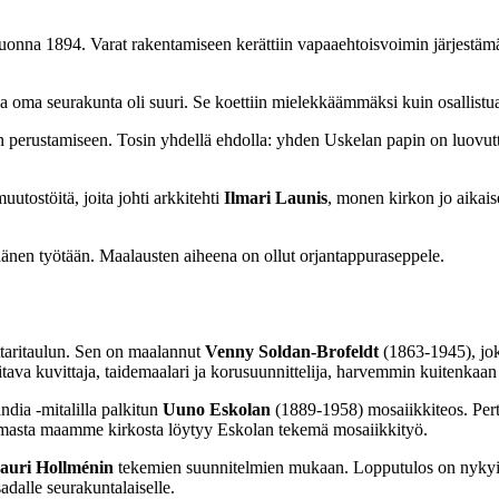
nna 1894. Varat rakentamiseen kerättiin vapaaehtoisvoimin järjestämällä
a oma seurakunta oli suuri. Se koettiin mielekkäämmäksi kuin osallistu
an perustamiseen. Tosin yhdellä ehdolla: yhden Uskelan papin on luovut
utostöitä, joita johti arkkitehti
Ilmari Launis
, monen kirkon jo aikai
hänen työtään. Maalausten aiheena on ollut orjantappuraseppele.
alttaritaulun. Sen on maalannut
Venny Soldan-Brofeldt
(1863-1945), jok
va kuvittaja, taidemaalari ja korusuunnittelija, harvemmin kuitenkaan 
ndia -mitalilla palkitun
Uuno Eskolan
(1889-1958) mosaiikkiteos. Pertt
eammasta maamme kirkosta löytyy Eskolan tekemä mosaiikkityö.
auri Hollménin
tekemien suunnitelmien mukaan. Lopputulos on nykyine
adalle seurakuntalaiselle.