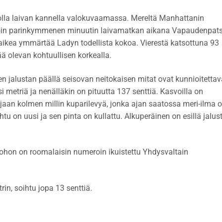
t olla laivan kannella valokuvaamassa. Mereltä Manhattanin
. Noin parinkymmenen minuutin laivamatkan aikana Vapaudenpat
ikea ymmärtää Ladyn todellista kokoa. Vierestä katsottuna 93
ä olevan kohtuullisen korkealla.
n jalustan päällä seisovan neitokaisen mitat ovat kunnioitettav
 metriä ja nenälläkin on pituutta 137 senttiä. Kasvoilla on
vajaan kolmen millin kuparilevyä, jonka ajan saatossa meri-ilma 
tu on uusi ja sen pinta on kullattu. Alkuperäinen on esillä jalus
 johon on roomalaisin numeroin ikuistettu Yhdysvaltain
in, soihtu jopa 13 senttiä.