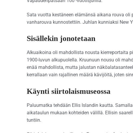
Vapaudenpatsaan 100 -vuotisjuhlia.
Sata vuotta kestäneen elämänsä aikana rouva oli 
vanharouva kunnostettiin. Juhlan kunniaksi New Yorki
Sisällekin jonotetaan
Alkuaikoina oli mahdollista nousta kierreportaita pi
1900-luvun alkupuolella. Kruunuun nousu oli mahdol
enää mahdollista, mutta jalustan näköalatasanteell
kerrallaan vain rajallinen määrä kävijöitä, joten si
Käynti siirtolaismuseossa
Paluumatka tehdään Ellis Islandin kautta. Samalla li
aikataulun mukaan kohteiden välillä. Ellisin saare
tuntiin.