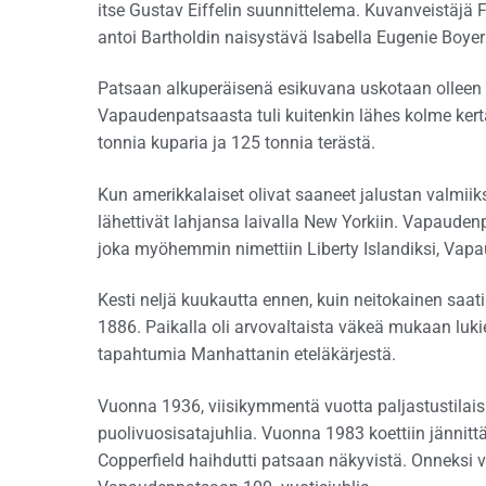
itse Gustav Eiffelin suunnittelema. Kuvanveistäjä 
antoi Bartholdin naisystävä Isabella Eugenie Boyer j
Patsaan alkuperäisenä esikuvana uskotaan olleen
Vapaudenpatsaasta tuli kuitenkin lähes kolme kert
tonnia kuparia ja 125 tonnia terästä.
Kun amerikkalaiset olivat saaneet jalustan valmiik
lähettivät lahjansa laivalla New Yorkiin. Vapaudenp
joka myöhemmin nimettiin Liberty Islandiksi, Vap
Kesti neljä kuukautta ennen, kuin neitokainen saatii
1886. Paikalla oli arvovaltaista väkeä mukaan luki
tapahtumia Manhattanin eteläkärjestä.
Vuonna 1936, viisikymmentä vuotta paljastustilaisu
puolivuosisatajuhlia. Vuonna 1983 koettiin jännittä
Copperfield haihdutti patsaan näkyvistä. Onneksi va