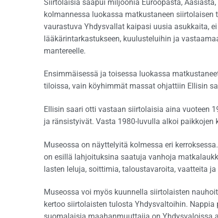
Siirtolaisia saapui miljoonia Euroopasta, Aasias
kolmannessa luokassa matkustaneen siirtolaisen tul
vaurastuva Yhdysvallat kaipasi uusia asukkaita, ei
lääkärintarkastukseen, kuulusteluihin ja vastaama
mantereelle.
Ensimmäisessä ja toisessa luokassa matkustaneet 
tiloissa, vain köyhimmät massat ohjattiin Ellisin sa
Ellisin saari otti vastaan siirtolaisia aina vuotee
ja ränsistyivät. Vasta 1980-luvulla alkoi paikkojen
Museossa on näyttelyitä kolmessa eri kerroksessa.
on esillä lahjoituksina saatuja vanhoja matkalaukkuj
lasten leluja, soittimia, taloustavaroita, vaatteita ja
Museossa voi myös kuunnella siirtolaisten nauhoitet
kertoo siirtolaisten tulosta Yhdysvaltoihin. Nappia 
suomalaisia maahanmuuttajia on Yhdysvaloissa a