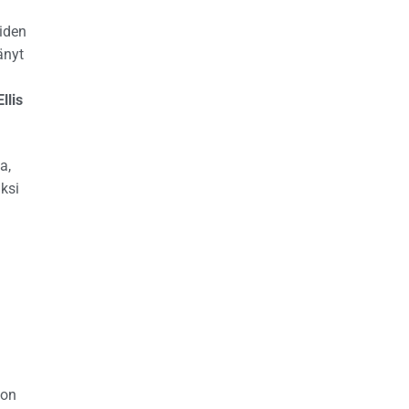
eiden
änyt
Ellis
a,
ksi
 on