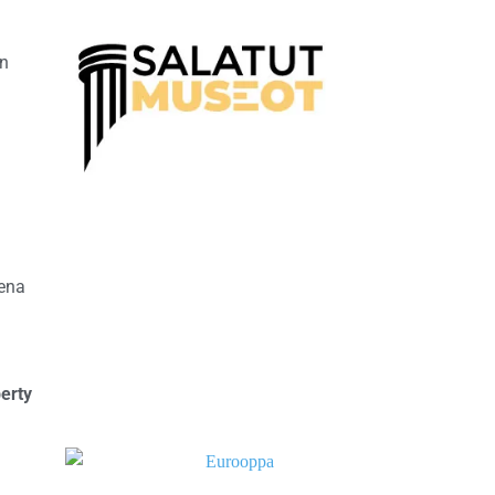
än
sena
berty