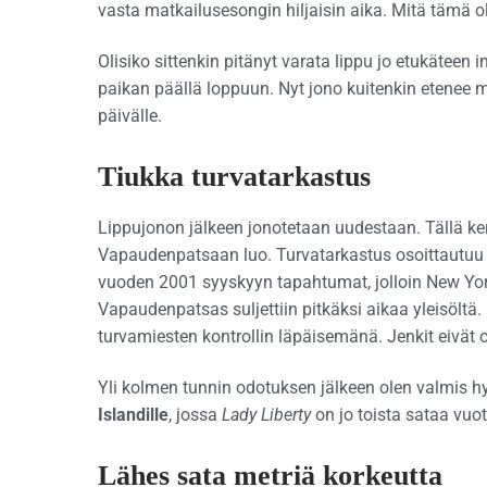
vasta matkailusesongin hiljaisin aika. Mitä tämä o
Olisiko sittenkin pitänyt varata lippu jo etukäteen
paikan päällä loppuun. Nyt jono kuitenkin etenee
päivälle.
Tiukka turvatarkastus
Lippujonon jälkeen jonotetaan uudestaan. Tällä kerta
Vapaudenpatsaan luo. Turvatarkastus osoittautu
vuoden 2001 syyskyyn tapahtumat, jolloin New York
Vapaudenpatsas suljettiin pitkäksi aikaa yleisöltä
turvamiesten kontrollin läpäisemänä. Jenkit eivät o
Yli kolmen tunnin odotuksen jälkeen olen valmi
Islandille
, jossa
Lady Liberty
on jo toista sataa vuot
Lähes sata metriä korkeutta