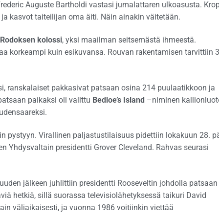
Frederic Auguste Bartholdi vastasi jumalattaren ulkoasusta. Kro
a kasvot taiteilijan oma äiti. Näin ainakin väitetään.
Rodoksen kolossi
, yksi maailman seitsemästä ihmeestä.
aa korkeampi kuin esikuvansa. Rouvan rakentamisen tarvittiin 
si, ranskalaiset pakkasivat patsaan osina 214 puulaatikkoon ja
atsaan paikaksi oli valittu
Bedloe’s Island
–niminen kallionluot
audensaareksi.
n pystyyn. Virallinen paljastustilaisuus pidettiin lokakuun 28. p
en Yhdysvaltain presidentti Grover Cleveland. Rahvas seurasi
uden jälkeen juhlittiin presidentti Rooseveltin johdolla patsaan
viä hetkiä, sillä suorassa televisiolähetyksessä taikuri David
in väliaikaisesti, ja vuonna 1986 voitiinkin viettää