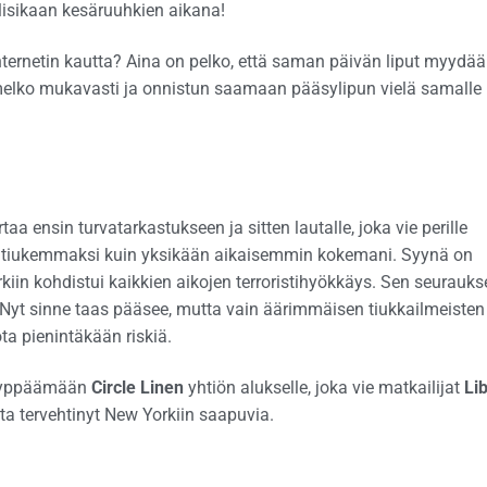
lisikaan kesäruuhkien aikana!
 internetin kautta? Aina on pelko, että saman päivän liput myydä
 melko mukavasti ja onnistun saamaan pääsylipun vielä samalle
a ensin turvatarkastukseen ja sitten lautalle, joka vie perille
u tiukemmaksi kuin yksikään aikaisemmin kokemani. Syynä on
iin kohdistui kaikkien aikojen terroristihyökkäys. Sen seurauk
. Nyt sinne taas pääsee, mutta vain äärimmäisen tiukkailmeisten
ta pienintäkään riskiä.
s hyppäämään
Circle Linen
yhtiön alukselle, joka vie matkailijat
Li
ta tervehtinyt New Yorkiin saapuvia.