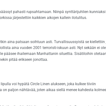
päässyt pahasti rupsahtamaan. Niinpä synttärijuhlien kunniaksi
ssa järjestettiin kaikkien aikojen kallein ilotulitus.
tkin aina patsaan soihtuun asti. Turvallisuussyistä se kiellettiin 
lista aina vuoden 2001 terroristi-iskuun asti. Nyt sekään ei ole
e pääsee ihailemaan Manhattanin siluettia. Sisätiloihin otetaa
nnekin pitää erikseen jonottaa.
pulla voi hypätä Circle Linen alukseen, joka kulkee tiiviin
lla on paljon nähtävää, joten aikaa siellä menee kahdesta kolme