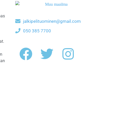
sas
jalkipelituominen@gmail.com
050 385 7700
at.
on
tan