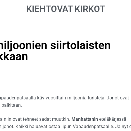
KIEHTOVAT KIRKOT
ljoonien siirtolaisten
kkaan
paudenpatsaalla käy vuosittain miljoonia turisteja. Jonot ovat
 palkitaan.
ta niin ovat tehneet sadat muutkin.
Manhattanin
eteläkärjessä
jonot. Kaikki haluavat ostaa lipun Vapaudenpatsaalle. Ja nyt 