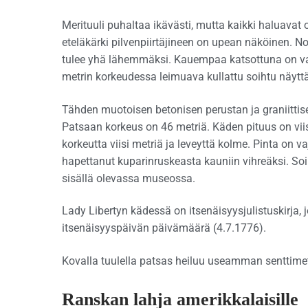
Merituuli puhaltaa ikävästi, mutta kaikki haluava
eteläkärki pilvenpiirtäjineen on upean näköinen
tulee yhä lähemmäksi. Kauempaa katsottuna on va
metrin korkeudessa leimuava kullattu soihtu näyttä
Tähden muotoisen betonisen perustan ja graniittise
Patsaan korkeus on 46 metriä. Käden pituus on viisi
korkeutta viisi metriä ja leveyttä kolme. Pinta on 
hapettanut kuparinruskeasta kauniin vihreäksi. Soih
sisällä olevassa museossa.
Lady Libertyn kädessä on itsenäisyysjulistuskirja,
itsenäisyyspäivän päivämäärä (4.7.1776).
Kovalla tuulella patsas heiluu useamman senttimetr
Ranskan lahja amerikkalaisille