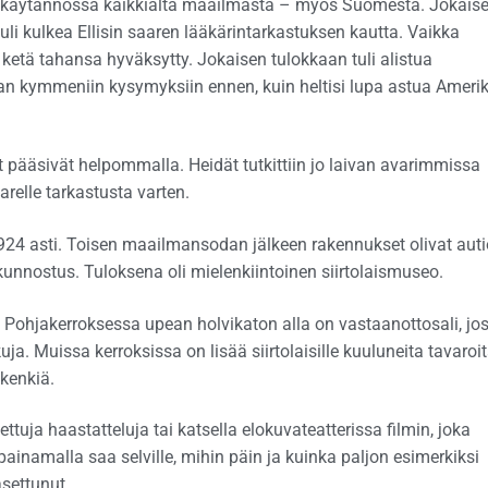
ta, käytännössä kaikkialta maailmasta – myös Suomesta. Jokais
i kulkea Ellisin saaren lääkärintarkastuksen kautta. Vaikka
 ketä tahansa hyväksytty. Jokaisen tulokkaan tuli alistua
an kymmeniin kysymyksiin ennen, kuin heltisi lupa astua Ameri
pääsivät helpommalla. Heidät tutkittiin jo laivan avarimmissa
arelle tarkastusta varten.
n 1924 asti. Toisen maailmansodan jälkeen rakennukset olivat aut
 kunnostus. Tuloksena oli mielenkiintoinen siirtolaismuseo.
 Pohjakerroksessa upean holvikaton alla on vastaanottosali, jo
a. Muissa kerroksissa on lisää siirtolaisille kuuluneita tavaroit
 kenkiä.
tuja haastatteluja tai katsella elokuvateatterissa filmin, joka
painamalla saa selville, mihin päin ja kuinka paljon esimerkiksi
settunut.