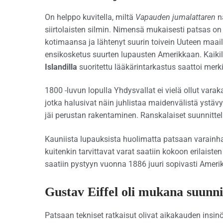
On helppo kuvitella, miltä
Vapauden jumalattaren
nä
siirtolaisten silmin. Nimensä mukaisesti patsas o
kotimaansa ja lähtenyt suurin toivein Uuteen maa
ensikosketus suurten lupausten Amerikkaan. Kaikille
Islandilla
suoritettu lääkärintarkastus saattoi merki
1800 -luvun lopulla Yhdysvallat ei vielä ollut vara
jotka halusivat näin juhlistaa maidenvälistä ystä
jäi perustan rakentaminen. Ranskalaiset suunnitteliv
Kauniista lupauksista huolimatta patsaan varainh
kuitenkin tarvittavat varat saatiin kokoon erilais
saatiin pystyyn vuonna 1886 juuri sopivasti Ameri
Gustav Eiffel oli mukana suunni
Patsaan tekniset ratkaisut olivat aikakauden insi