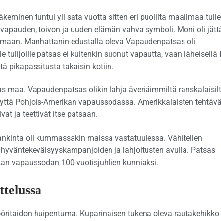
keminen tuntui yli sata vuotta sitten eri puolilta maailmaa tull
n vapauden, toivon ja uuden elämän vahva symboli. Moni oli jätt
ilmaan. Manhattanin edustalla oleva Vapaudenpatsas oli
 tulijoille patsas ei kuitenkin suonut vapautta, vaan läheisellä
tä pikapassitusta takaisin kotiin.
kas maa. Vapaudenpatsas olikin lahja äveriäimmiltä ranskalaisilt
vyyttä Pohjois-Amerikan vapaussodassa. Amerikkalaisten tehtävä
at ja teettivät itse patsaan.
ankinta oli kummassakin maissa vastatuulessa. Vähitellen
ten hyväntekeväisyyskampanjoiden ja lahjoitusten avulla. Patsas
kan vapaussodan 100-vuotisjuhlien kunniaksi.
ttelussa
nööritaidon huipentuma. Kuparinaisen tukena oleva rautakehikko