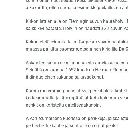
kuin monet muut seudun keskiaikaiset kirkot. Askais
aikakautta, ollen samalla esimerkki paikallisten aa
Kirkon lattian alla on Flemingin suvun hautaholvi. 
kalkkikivilaatasta. Holviin on haudattu 22 suvun v
Kirkon eteläseinustalla on Carpelan-suvun hauta
muassa palkittu suomenruotsalainen kirjailija
Bo 
Askaisten kirkon seinillä on useita aatelissukujen
Seinällä on vuonna 1652 kuolleen Herman Flemin
äidinpuoleisen sukunsa sukuvaakunat.
Kuorin molemmin puolin olevat penkit oli tarkoitett
korkeammalla ja lähempänä alttaria kuin muu seu
penkit on koristeltu aatelisvaakunoin.
Aivan etumaisena kuorissa on penkkejä, joissa ist
perheelle, lukkarille ja suntiolle oli omat penkit.