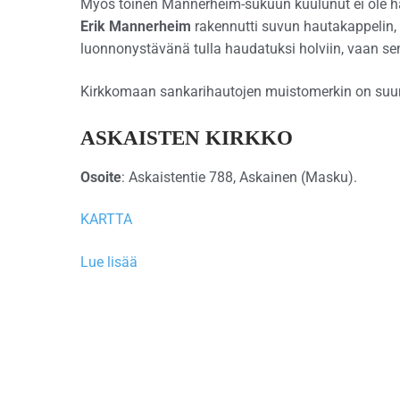
Myös toinen Mannerheim-sukuun kuulunut ei ole h
Erik Mannerheim
rakennutti suvun hautakappelin
luonnonystävänä tulla haudatuksi holviin, vaan sen
Kirkkomaan sankarihautojen muistomerkin on suun
ASKAISTEN KIRKKO
Osoite
: Askaistentie 788, Askainen (Masku).
KARTTA
Lue lisää