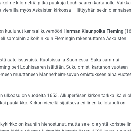
es kolme kilometriä pitkä puukuja Louhisaaren kartanolle. Vaikka
vierailla myös Askaisten kirkossa – liittyyhän sekin olennaise
on kuulunut kenraalikuvernööri
Herman Klaunpoika Fleming
(1
 eli samoihin aikoihin kuin Flemingin rakennuttama Askaisten
istä aatelissuvuista Ruotsissa ja Suomessa. Suku sammui
ming peri Louhisaaren isältään. Suku omisti kartanon vuoteen
a Suomeen muuttaneen Mannerheim-suvun omistukseen aina vuote
 ulkoasu on vuodelta 1653. Alkuperäisen kirkon tarkka ikä ei o
si puukirkko. Kirkon vierellä sijaitseva erillinen kellotapuli on
kykirkko on kauniin hienostunut, mutta se ei ole yhtä koristeelli