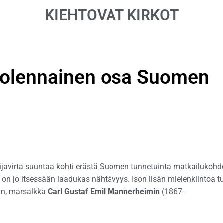
KIEHTOVAT KIRKOT
n olennainen osa Suomen
avirta suuntaa kohti erästä Suomen tunnetuinta matkailukohde
on jo itsessään laadukas nähtävyys. Ison lisän mielenkiintoa t
in, marsalkka
Carl Gustaf Emil Mannerheimin
(1867-