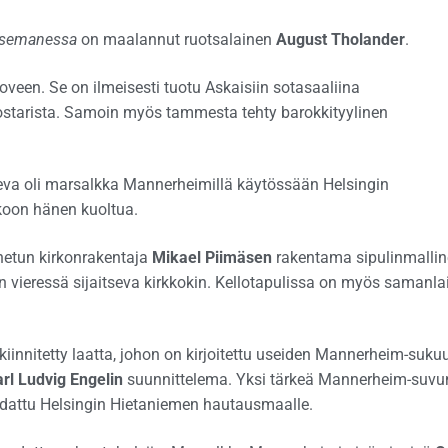
tsemanessa
on maalannut ruotsalainen
August Tholander
.
veen. Se on ilmeisesti tuotu Askaisiin sotasaaliina
starista. Samoin myös tammesta tehty barokkityylinen
leva oli marsalkka Mannerheimillä käytössään Helsingin
koon hänen kuoltua.
etun kirkonrakentaja
Mikael Piimäsen
rakentama sipulinmalli
en vieressä sijaitseva kirkkokin. Kellotapulissa on myös samanla
innitetty laatta, johon on kirjoitettu useiden Mannerheim-suku
rl Ludvig Engelin
suunnittelema. Yksi tärkeä Mannerheim-suvu
dattu Helsingin Hietaniemen hautausmaalle.