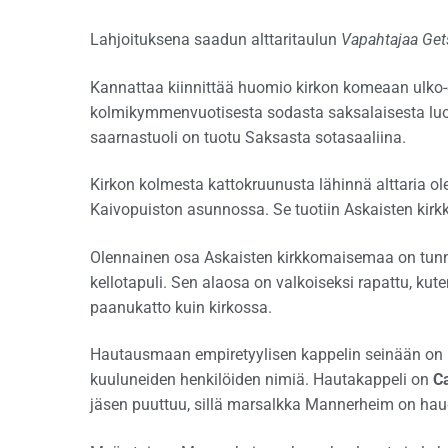
Lahjoituksena saadun alttaritaulun
Vapahtajaa Ge
Kannattaa kiinnittää huomio kirkon komeaan ulko-o
kolmikymmenvuotisesta sodasta saksalaisesta luo
saarnastuoli on tuotu Saksasta sotasaaliina.
Kirkon kolmesta kattokruunusta lähinnä alttaria o
Kaivopuiston asunnossa. Se tuotiin Askaisten kirk
Olennainen osa Askaisten kirkkomaisemaa on tunn
kellotapuli. Sen alaosa on valkoiseksi rapattu, kut
paanukatto kuin kirkossa.
Hautausmaan empiretyylisen kappelin seinään on ki
kuuluneiden henkilöiden nimiä. Hautakappeli on
Ca
jäsen puuttuu, sillä marsalkka Mannerheim on hau