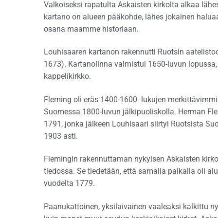
Valkoiseksi rapatulta Askaisten kirkolta alkaa läh
kartano on alueen pääkohde, lähes jokainen haluaa 
osana maamme historiaan.
Louhisaaren kartanon rakennutti Ruotsin aatelisto
1673). Kartanolinna valmistui 1650-luvun lopussa,
kappelikirkko.
Fleming oli eräs 1400-1600 -lukujen merkittävimm
Suomessa 1800-luvun jälkipuoliskolla. Herman Fle
1791, jonka jälkeen Louhisaari siirtyi Ruotsist
1903 asti.
Flemingin rakennuttaman nykyisen Askaisten kirkon
tiedossa. Se tiedetään, että samalla paikalla oli aluk
vuodelta 1779.
Paanukattoinen, yksilaivainen vaaleaksi kalkittu ny