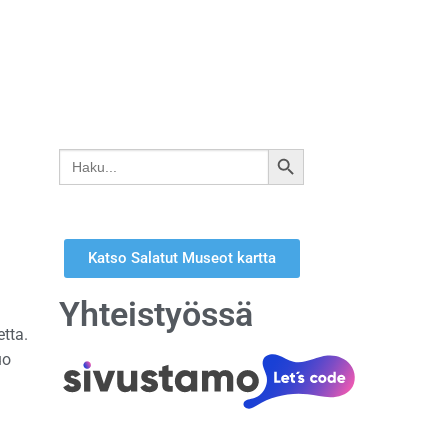
Search
SEARCH
for:
BUTTON
Katso Salatut Museot kartta
Yhteistyössä
tta.
uo