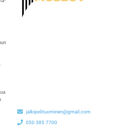
ta-
uun
.
tua
n
jalkipelituominen@gmail.com
050 385 7700