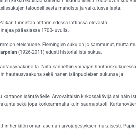
ten kirkko edustaa kuitenkin historiallisesti 1600-luvun suurval
telissukujen taloudellisesta mahdista ja vaikutusvallasta.
Paikan tunnistaa alttarin edessä lattiassa olevasta
ainajaa pääasiassa 1700-luvulla.
kammion eteishuone. Flemingien suku on jo sammunut, mutta m
Carpelan
(1926-2011) edusti historiallista sukua.
 hautausvaakunoita. Niitä kannettiin vainajan hautauskulkueessa
gin hautausvaakuna sekä hänen isänpuoleisen sukunsa ja
u kartanon isäntäväelle. Arvovaltaisin kirkossakävijä sai näin is
rakunta sekä jopa korkeammalla kuin saarnastuoli. Kartanoväe
uttiin henkilön oman aseman arvojärjestyksen mukaisesti. Papin