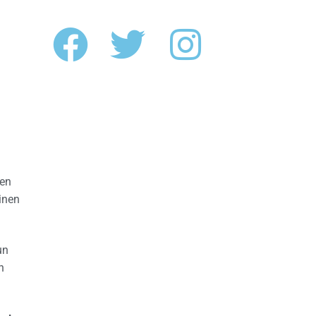
nen
inen
un
n