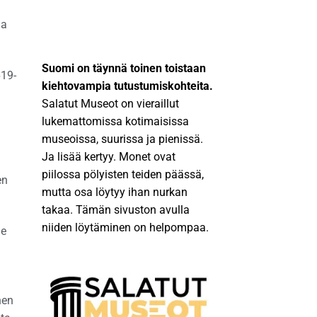
na
Suomi on täynnä toinen toistaan
619-
kiehtovampia tutustumiskohteita.
Salatut Museot on vieraillut
lukemattomissa kotimaisissa
museoissa, suurissa ja pienissä.
Ja lisää kertyy. Monet ovat
piilossa pölyisten teiden päässä,
en
mutta osa löytyy ihan nurkan
takaa. Tämän sivuston avulla
niiden löytäminen on helpompaa.
le
nen