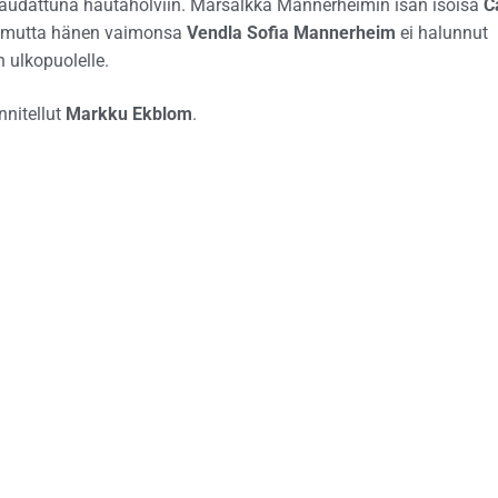
audattuna hautaholviin. Marsalkka Mannerheimin isän isoisä
C
, mutta hänen vaimonsa
Vendla Sofia Mannerheim
ei halunnut
 ulkopuolelle.
nitellut
Markku Ekblom
.