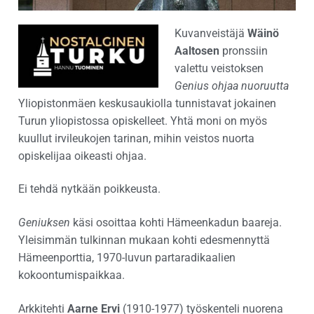
Kuvanveistäjä
Wäinö
Aaltosen
pronssiin
valettu veistoksen
Genius ohjaa nuoruutta
Yliopistonmäen keskusaukiolla tunnistavat jokainen
Turun yliopistossa opiskelleet. Yhtä moni on myös
kuullut irvileukojen tarinan, mihin veistos nuorta
opiskelijaa oikeasti ohjaa.
Ei tehdä nytkään poikkeusta.
Geniuksen
käsi osoittaa kohti Hämeenkadun baareja.
Yleisimmän tulkinnan mukaan kohti edesmennyttä
Hämeenporttia, 1970-luvun partaradikaalien
kokoontumispaikkaa.
Arkkitehti
Aarne Ervi
(1910-1977) työskenteli nuorena