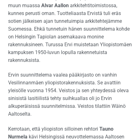
muun muassa
Alvar Aallon
arkkitehtitoimistossa,
kunnes perusti oman. Tuotteliaasta Ervistä tuli eräs
sotien jälkeisen ajan tunnetuimpia arkkitehtejämme
Suomessa. Ehkä tunnetuin hänen suunnittelema kohde
on Helsingin Tapiolan asemakaava monine
rakennuksineen. Turussa Ervi muistetaan Yliopistomäen
kampuksen 1950-luvun lopulla rakennetuista
rakennuksista.
Ervin suunnittelema vaalea pääkirjasto on vanhin
Vesilinnanmäen yliopistorakennuksista. Se avattiin
yleisölle vuonna 1954. Veistos ja sen yhteydessä oleva
sinisistä lasitiilistä tehty suihkuallas oli jo Ervin
alkuperäisissä suunnitelmissa. Veistos tilattiin Wäinö
Aaltoselta.
Kerrotaan, että yliopiston silloinen rehtori
Tauno
Nurmela
kävi Helsingissä neuvottelemassa Aaltosen