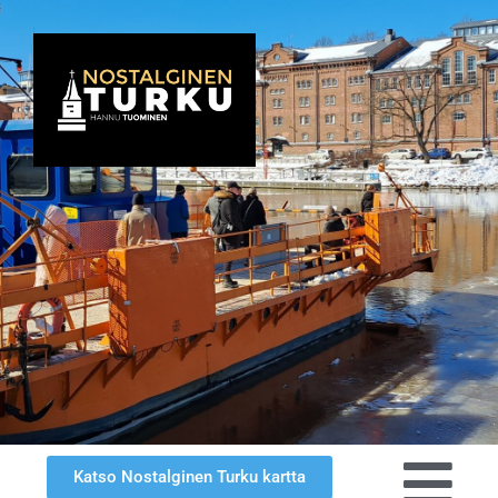
Katso Nostalginen Turku kartta