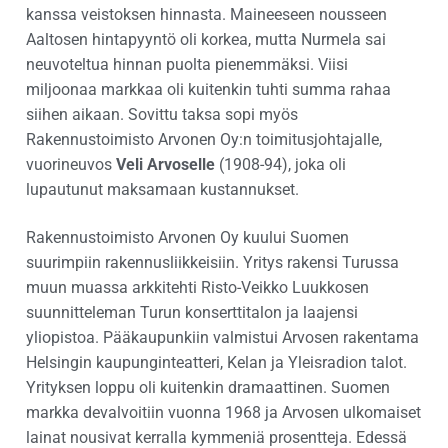
kanssa veistoksen hinnasta. Maineeseen nousseen
Aaltosen hintapyyntö oli korkea, mutta Nurmela sai
neuvoteltua hinnan puolta pienemmäksi. Viisi
miljoonaa markkaa oli kuitenkin tuhti summa rahaa
siihen aikaan. Sovittu taksa sopi myös
Rakennustoimisto Arvonen Oy:n toimitusjohtajalle,
vuorineuvos
Veli Arvoselle
(1908-94), joka oli
lupautunut maksamaan kustannukset.
Rakennustoimisto Arvonen Oy kuului Suomen
suurimpiin rakennusliikkeisiin. Yritys rakensi Turussa
muun muassa arkkitehti Risto-Veikko Luukkosen
suunnitteleman Turun konserttitalon ja laajensi
yliopistoa. Pääkaupunkiin valmistui Arvosen rakentama
Helsingin kaupunginteatteri, Kelan ja Yleisradion talot.
Yrityksen loppu oli kuitenkin dramaattinen. Suomen
markka devalvoitiin vuonna 1968 ja Arvosen ulkomaiset
lainat nousivat kerralla kymmeniä prosentteja. Edessä