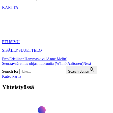
KARTTA
ETUSIVU
SISÄLLYSLUETTELO
Prev
Edellinen
Hammaskivi (Anne Melin)
Seuraava
Genius ohjaa nuoruutta (Wäinö Aaltonen)
Next
Search for:
Search Button
Katso kartta
Yhteistyössä