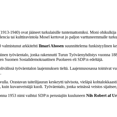
1913-1940) ovat jääneet turkulaisille tuntemattomiksi. Moni ohikulkija 
lencia tai kulttiravintola Mosel kertovat jo paljon varttuneemmalle turkul
 valmistunut arkkitehti
Ilmari Ahosen
suunnittelema funkistyylinen ke
inen työväentalo, jonka rakennutti Turun Työväenyhdistys vuonna 1889.
en Suomen Sosialidemokraattisen Puolueen eli SDP:n edeltäjä.
livälissä työväentalon laajennuksen tieltä. Laajennusosassa toimivat vu
.
a. Orastavan taiteilijauran keskeytti talvisota, vieläpä kohtalokkaasti.
, kuin kuvanveistäjä kuoli. Työväentalo, jonka seinässä veistos sijaits
uonna 1953 nimi vaihtui SDP:n perustajiin kuuluneen
Nils Robert af Ur