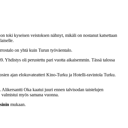
on toki kyseisen veistoksen nähnyt, mikäli on nostanut katsettaan
aiselle.
rrostalo on yhtä kuin Turun työväentalo.
 Yhdistys oli perustettu pari vuotta aikaisemmin. Tässä talossa
osien ajan elokuvateatteri Kino-Turku ja Hotelli-ravintola Turku.
 Alikersantti Oka kaatui juuri ennen talvisodan taistelujen
ee, valmistui myös samana vuonna.
sinin
mukaan.