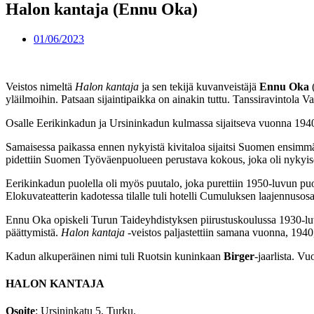
Halon kantaja (Ennu Oka)
01/06/2023
Veistos nimeltä
Halon kantaja
ja sen tekijä kuvanveistäjä
Ennu Oka
(
yläilmoihin. Patsaan sijaintipaikka on ainakin tuttu. Tanssiravintola Va
Osalle Eerikinkadun ja Ursininkadun kulmassa sijaitseva vuonna 1940
Samaisessa paikassa ennen nykyistä kivitaloa sijaitsi Suomen ensimmä
pidettiin Suomen Työväenpuolueen perustava kokous, joka oli nykyis
Eerikinkadun puolella oli myös puutalo, joka purettiin 1950-luvun puo
Elokuvateatterin kadotessa tilalle tuli hotelli Cumuluksen laajennusosa
Ennu Oka opiskeli Turun Taideyhdistyksen piirustuskoulussa 1930-luvull
päättymistä.
Halon kantaja
-veistos paljastettiin samana vuonna, 1940
Kadun alkuperäinen nimi tuli Ruotsin kuninkaan
Birger
-jaarlista. V
HALON KANTAJA
Osoite
: Ursininkatu 5, Turku.