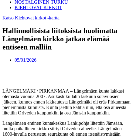
NOSTALGINEN TURKU
KIEHTOVAT KIRKOT
Katso Kiehtovat kirkot -kartta
Hallinnollisista liitoksista huolimatta
Längelmäen kirkko jatkaa elämää
entiseen malliin
05/01/2026
LÄNGELMÄKI / PIRKANMAA – Längelmäen kunta lakkasi
olemasta vuonna 2007. Asukasluku lähti laskuun sotavuosien
jälkeen, kunnes ennen lakkautusta Längelmäki oli eräs Pirkanmaan
pienemmistä kunnista. Kunta jaettiin kahtia niin, että osa alueesta
liitettiin Oriveden kaupunkiin ja osa Jämsän kaupunkiin.
Längelmäen entinen kuntakeskus Länkipohja liitettiin Jämsään,
mutta paikallinen kirkko siirtyi Oriveden alueelle. Längelmäen
1600-luvulla perustettu seurakunta oli ennen itsenäistymistään