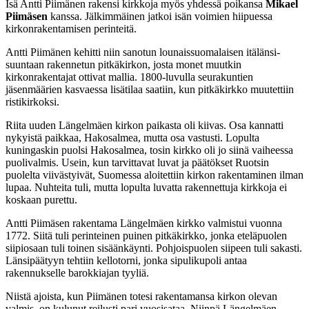
Isä Antti Piimänen rakensi kirkkoja myös yhdessä poikansa
Mikael
Piimäsen
kanssa. Jälkimmäinen jatkoi isän voimien hiipuessa
kirkonrakentamisen perinteitä.
Antti Piimänen kehitti niin sanotun lounaissuomalaisen itälänsi-
suuntaan rakennetun pitkäkirkon, josta monet muutkin
kirkonrakentajat ottivat mallia. 1800-luvulla seurakuntien
jäsenmäärien kasvaessa lisätilaa saatiin, kun pitkäkirkko muutettiin
ristikirkoksi.
Riita uuden Längelmäen kirkon paikasta oli kiivas. Osa kannatti
nykyistä paikkaa, Hakosalmea, mutta osa vastusti. Lopulta
kuningaskin puolsi Hakosalmea, tosin kirkko oli jo siinä vaiheessa
puolivalmis. Usein, kun tarvittavat luvat ja päätökset Ruotsin
puolelta viivästyivät, Suomessa aloitettiin kirkon rakentaminen ilman
lupaa. Nuhteita tuli, mutta lopulta luvatta rakennettuja kirkkoja ei
koskaan purettu.
Antti Piimäsen rakentama Längelmäen kirkko valmistui vuonna
1772. Siitä tuli perinteinen puinen pitkäkirkko, jonka eteläpuolen
siipiosaan tuli toinen sisäänkäynti. Pohjoispuolen siipeen tuli sakasti.
Länsipäätyyn tehtiin kellotorni, jonka sipulikupoli antaa
rakennukselle barokkiajan tyyliä.
Niistä ajoista, kun Piimänen totesi rakentamansa kirkon olevan
valmis, on kulunut reilusti pari vuosisataa. Niinpä Längelmäen