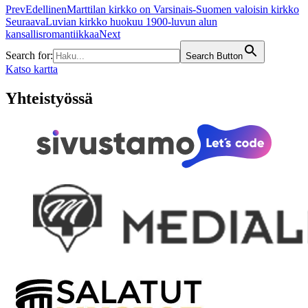
Prev
Edellinen
Marttilan kirkko on Varsinais-Suomen valoisin kirkko
Seuraava
Luvian kirkko huokuu 1900-luvun alun
kansallisromantiikkaa
Next
Search for:
Search Button
Katso kartta
Yhteistyössä