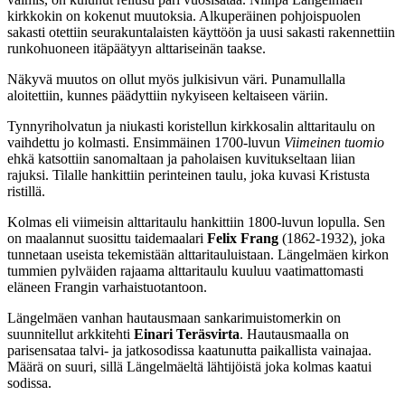
kirkkokin on kokenut muutoksia. Alkuperäinen pohjoispuolen
sakasti otettiin seurakuntalaisten käyttöön ja uusi sakasti rakennettiin
runkohuoneen itäpäätyyn alttariseinän taakse.
Näkyvä muutos on ollut myös julkisivun väri. Punamullalla
aloitettiin, kunnes päädyttiin nykyiseen keltaiseen väriin.
Tynnyriholvatun ja niukasti koristellun kirkkosalin alttaritaulu on
vaihdettu jo kolmasti. Ensimmäinen 1700-luvun
Viimeinen tuomio
ehkä katsottiin sanomaltaan ja paholaisen kuvitukseltaan liian
rajuksi. Tilalle hankittiin perinteinen taulu, joka kuvasi Kristusta
ristillä.
Kolmas eli viimeisin alttaritaulu hankittiin 1800-luvun lopulla. Sen
on maalannut suosittu taidemaalari
Felix Frang
(1862-1932), joka
tunnetaan useista tekemistään alttaritauluistaan. Längelmäen kirkon
tummien pylväiden rajaama alttaritaulu kuuluu vaatimattomasti
eläneen Frangin varhaistuotantoon.
Längelmäen vanhan hautausmaan sankarimuistomerkin on
suunnitellut arkkitehti
Einari Teräsvirta
. Hautausmaalla on
parisensataa talvi- ja jatkosodissa kaatunutta paikallista vainajaa.
Määrä on suuri, sillä Längelmäeltä lähtijöistä joka kolmas kaatui
sodissa.