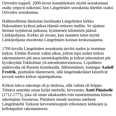
Oriveden kappeli. 2000-luvun kuntaliitoksen myötä seurakunnan
osalta ympyrä sulkeutui, kun Längelmäen seurakunta liitettiin osaksi
Oriveden seurakuntaa.
Hallinnollisista liitoksista huolimatta Längelmäen kirkko
Hakosalmen kylässä jatkaa elämää entiseen malliin. Se sijaitsee
hieman syrjäisessä paikassa, kymmenen kilometrin päässä
Länkipohjasta. Kirkko jäi sivuun, kun rautatien tulon myötä
Länkipohjasta muodostui Längelmäen kunnan keskustaajama.
1700-luvulla Längelmäen seurakunta tarvitsi uuden ja isomman
kirkon. Elettiin Ruotsin vallan aikaa, jolloin lupa uuden kirkon
rakentamiseen piti anoa tuomiokapitulilta ja kirkon piirustukset piti
hyväksyttää Tukholman yli-intendentinvirastossa. Lopullinen
päätösvalta oli Ruotsin kuninkaalla. Jälkimmäinen, kuningas
Aadolf
Fredrik
, puuttuikin tilanteeseen, sillä längelmäkeläiset kiistelivät
kovasti uuden kirkon sijaintipaikasta.
Kirkon tuleva rakentaja oli jo tiedossa, sillä valinta oli helppo.
Tehtävä annettiin oman kylän miehelle, kirvesmies
Antti Piimäselle
(1712-1775), joka oli oman aikakauden eräs tunnetuimmista kirkon
rakentajista Suomessa. Piimänen muutti nuorena miehenä
Längelmäeltä Turkuun kirvesmiesoppiin erikoistuen kirkkojen ja
kellotapulien rakentamiseen.