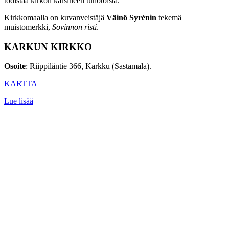
todistaa kirkon kärsineen tuhotöistä.
Kirkkomaalla on kuvanveistäjä
Väinö Syrénin
tekemä
muistomerkki,
Sovinnon risti
.
KARKUN KIRKKO
Osoite
: Riippiläntie 366, Karkku (Sastamala).
KARTTA
Lue lisää