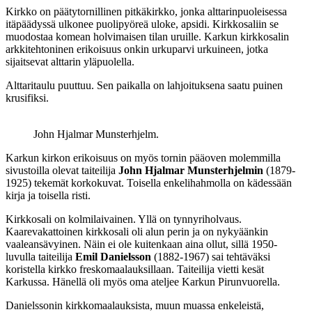
Kirkko on päätytornillinen pitkäkirkko, jonka alttarinpuoleisessa
itäpäädyssä ulkonee puolipyöreä uloke, apsidi. Kirkkosaliin se
muodostaa komean holvimaisen tilan uruille. Karkun kirkkosalin
arkkitehtoninen erikoisuus onkin urkuparvi urkuineen, jotka
sijaitsevat alttarin yläpuolella.
Alttaritaulu puuttuu. Sen paikalla on lahjoituksena saatu puinen
krusifiksi.
John Hjalmar Munsterhjelm.
Karkun kirkon erikoisuus on myös tornin pääoven molemmilla
sivustoilla olevat taiteilija
John Hjalmar Munsterhjelmin
(1879-
1925) tekemät korkokuvat. Toisella enkelihahmolla on kädessään
kirja ja toisella risti.
Kirkkosali on kolmilaivainen. Yllä on tynnyriholvaus.
Kaarevakattoinen kirkkosali oli alun perin ja on nykyäänkin
vaaleansävyinen. Näin ei ole kuitenkaan aina ollut, sillä 1950-
luvulla taiteilija
Emil Danielsson
(1882-1967) sai tehtäväksi
koristella kirkko freskomaalauksillaan. Taiteilija vietti kesät
Karkussa. Hänellä oli myös oma ateljee Karkun Pirunvuorella.
Danielssonin kirkkomaalauksista, muun muassa enkeleistä,