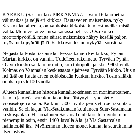
KARKKU (Sastamala) / PIRKANMAA – Vain 16 kilometriä
välimatkaa ja neljä eri kirkkoa. Rautaveden maisemissa, nyky-
Sastamalan alueella, on vanhoista kirkoista kiinnostuneille, mistä
valita. Moni vierailee niissä kaikissa neljässä. Osa kulkee
moottoripyörällä, mutta näissä maisemissa näkyy kesällä paljon
myös polkupyöräilijöitä. Kirkkovaellus on nykyään suosittua.
Neljästä kirkosta Sastamalan keskiaikainen kivikirkko, Pyhän
Marian kirkko, on vanhin. Uudelleen rakennettu Tyrvään Pyhän
Olavin kirkko sai kuuluisuutta, kun tuhopolttaja iski 1990-luvulla.
Kolmas on Vammalan keskustassa sijaitseva Tyrvään kirkko. Uusin
neljästä on Rautajärven pohjoispään Karkun kirkko. Tosin silläkin
on ikää jo yli 100 vuotta.
Alueen kunnallinen historia kuntaliitoksineen on monimutkainen.
Kuntia ja myös seurakuntia on itsenäistynyt ja yhdistetty
vuosisatojen aikana. Karkun 1300-luvulla perustettu seurakunta on
vanhin. Se oli laajan Ylä-Satakuntaan kuuluneen Suur-Sastamalan
keskuspaikka. Historiallinen Sastamala pilkkoontui myöhemmin
pienempiin osiin, ensin 1400-luvulla Ala- ja Ylä-Sastamalan
hallintopitäjiksi. Myöhemmin alueen monet kunnat ja seurakunnat
itsenäistyivät.