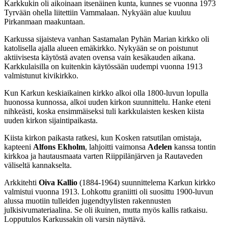
Karkkukin oli aikoinaan itsenäinen kunta, kunnes se vuonna 1973
Tyrvään ohella liitettiin Vammalaan. Nykyään alue kuuluu
Pirkanmaan maakuntaan.
Karkussa sijaisteva vanhan Sastamalan Pyhän Marian kirkko oli
katolisella ajalla alueen emäkirkko. Nykyään se on poistunut
aktiivisesta käytöstä avaten ovensa vain kesäkauden aikana.
Karkkulaisilla on kuitenkin käytössään uudempi vuonna 1913
valmistunut kivikirkko.
Kun Karkun keskiaikainen kirkko alkoi olla 1800-luvun lopulla
huonossa kunnossa, alkoi uuden kirkon suunnittelu. Hanke eteni
nihkeästi, koska ensimmäiseksi tuli karkkulaisten kesken kiista
uuden kirkon sijaintipaikasta.
Kiista kirkon paikasta ratkesi, kun Kosken ratsutilan omistaja,
kapteeni
Alfons Ekholm
, lahjoitti vaimonsa
Adelen
kanssa tontin
kirkkoa ja hautausmaata varten Riippilänjärven ja Rautaveden
väliseltä kannakselta.
Arkkitehti
Oiva Kallio
(1884-1964) suunnittelema Karkun kirkko
valmistui vuonna 1913. Lohkottu graniitti oli suosittu 1900-luvun
alussa muotiin tulleiden jugendtyylisten rakennusten
julkisivumateriaalina. Se oli ikuinen, mutta myös kallis ratkaisu.
Lopputulos Karkussakin oli varsin näyttävä.