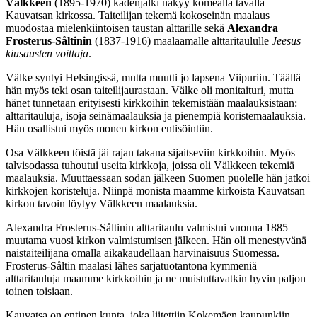
Välkkeen
(1895-1970) kädenjälki näkyy komealla tavalla
Kauvatsan kirkossa. Taiteilijan tekemä kokoseinän maalaus
muodostaa mielenkiintoisen taustan alttarille sekä
Alexandra
Frosterus-Såltinin
(1837-1916) maalaamalle alttaritaululle
Jeesus
kiusausten voittaja
.
Välke syntyi Helsingissä, mutta muutti jo lapsena Viipuriin. Täällä
hän myös teki osan taiteilijaurastaan. Välke oli monitaituri, mutta
hänet tunnetaan erityisesti kirkkoihin tekemistään maalauksistaan:
alttaritauluja, isoja seinämaalauksia ja pienempiä koristemaalauksia.
Hän osallistui myös monen kirkon entisöintiin.
Osa Välkkeen töistä jäi rajan takana sijaitseviin kirkkoihin. Myös
talvisodassa tuhoutui useita kirkkoja, joissa oli Välkkeen tekemiä
maalauksia. Muuttaessaan sodan jälkeen Suomen puolelle hän jatkoi
kirkkojen koristeluja. Niinpä monista maamme kirkoista Kauvatsan
kirkon tavoin löytyy Välkkeen maalauksia.
Alexandra Frosterus-Såltinin alttaritaulu valmistui vuonna 1885
muutama vuosi kirkon valmistumisen jälkeen. Hän oli menestyvänä
naistaiteilijana omalla aikakaudellaan harvinaisuus Suomessa.
Frosterus-Såltin maalasi lähes sarjatuotantona kymmeniä
alttaritauluja maamme kirkkoihin ja ne muistuttavatkin hyvin paljon
toinen toisiaan.
Kauvatsa on entinen kunta, joka liitettiin Kokemäen kaupunkiin