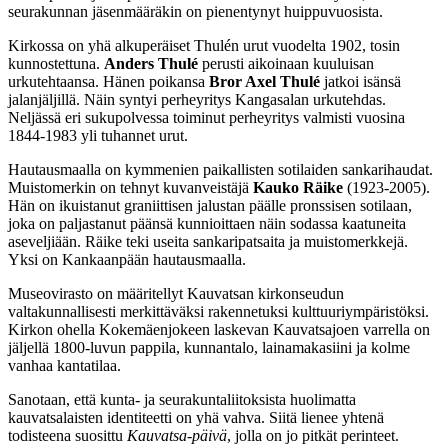
seurakunnan jäsenmääräkin on pienentynyt huippuvuosista.
Kirkossa on yhä alkuperäiset Thulén urut vuodelta 1902, tosin
kunnostettuna.
Anders Thulé
perusti aikoinaan kuuluisan
urkutehtaansa. Hänen poikansa
Bror Axel Thulé
jatkoi isänsä
jalanjäljillä. Näin syntyi perheyritys Kangasalan urkutehdas.
Neljässä eri sukupolvessa toiminut perheyritys valmisti vuosina
1844-1983 yli tuhannet urut.
Hautausmaalla on kymmenien paikallisten sotilaiden sankarihaudat.
Muistomerkin on tehnyt kuvanveistäjä
Kauko Räike
(1923-2005).
Hän on ikuistanut graniittisen jalustan päälle pronssisen sotilaan,
joka on paljastanut päänsä kunnioittaen näin sodassa kaatuneita
aseveljiään. Räike teki useita sankaripatsaita ja muistomerkkejä.
Yksi on Kankaanpään hautausmaalla.
Museovirasto on määritellyt Kauvatsan kirkonseudun
valtakunnallisesti merkittäväksi rakennetuksi kulttuuriympäristöksi.
Kirkon ohella Kokemäenjokeen laskevan Kauvatsajoen varrella on
jäljellä 1800-luvun pappila, kunnantalo, lainamakasiini ja kolme
vanhaa kantatilaa.
Sanotaan, että kunta- ja seurakuntaliitoksista huolimatta
kauvatsalaisten identiteetti on yhä vahva. Siitä lienee yhtenä
todisteena suosittu
Kauvatsa-päivä
, jolla on jo pitkät perinteet.