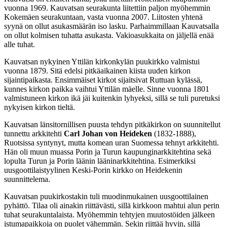
vuonna 1969. Kauvatsan seurakunta liitettiin paljon myöhemmin
Kokemäen seurakuntaan, vasta vuonna 2007. Liitosten yhtenä
syynä on ollut asukasmäärän iso lasku. Parhaimmillaan Kauvatsalla
on ollut kolmisen tuhatta asukasta. Vakioasukkaita on jäljellä enää
alle tuhat.
Kauvatsan nykyinen Yttilän kirkonkylän puukirkko valmistui
vuonna 1879. Sitä edelsi pitkäaikainen kiista uuden kirkon
sijaintipaikasta. Ensimmäiset kirkot sijaitsivat Ruttuan kylässä,
kunnes kirkon paikka vaihtui Yttilän mäelle. Sinne vuonna 1801
valmistuneen kirkon ikä jäi kuitenkin lyhyeksi, sillä se tuli puretuksi
nykyisen kirkon tieltä.
Kauvatsan länsitornillisen puusta tehdyn pitkäkirkon on suunnitellut
tunnettu arkkitehti
Carl Johan von Heideken
(1832-1888),
Ruotsissa syntynyt, mutta komean uran Suomessa tehnyt arkkitehti.
Hän oli muun muassa Porin ja Turun kaupunginarkkitehtina sekä
lopulta Turun ja Porin läänin lääninarkkitehtina. Esimerkiksi
uusgoottilaistyylinen Keski-Porin kirkko on Heidekenin
suunnittelema.
Kauvatsan puukirkostakin tuli muodinmukainen uusgoottilainen
pyhättö. Tilaa oli ainakin riittävästi, sillä kirkkoon mahtui alun perin
tuhat seurakuntalaista. Myöhemmin tehtyjen muutostöiden jälkeen
istumapaikkoja on puolet vähemmän. Sekin riittää hyvin, sillä