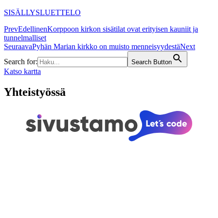
SISÄLLYSLUETTELO
Prev
Edellinen
Korppoon kirkon sisätilat ovat erityisen kauniit ja
tunnelmalliset
Seuraava
Pyhän Marian kirkko on muisto menneisyydestä
Next
Search for:
Search Button
Katso kartta
Yhteistyössä