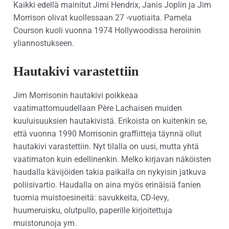
Kaikki edellä mainitut Jimi Hendrix, Janis Joplin ja Jim
Morrison olivat kuollessaan 27 -vuotiaita. Pamela
Courson kuoli vuonna 1974 Hollywoodissa heroiinin
yliannostukseen.
Hautakivi varastettiin
Jim Morrisonin hautakivi poikkeaa
vaatimattomuudellaan Père Lachaisen muiden
kuuluisuuksien hautakivistä. Erikoista on kuitenkin se,
että vuonna 1990 Morrisonin graffiitteja täynnä ollut
hautakivi varastettiin. Nyt tilalla on uusi, mutta yhtä
vaatimaton kuin edellinenkin. Melko kirjavan näköisten
haudalla kävijöiden takia paikalla on nykyisin jatkuva
poliisivartio. Haudalla on aina myös erinäisiä fanien
tuomia muistoesineitä: savukkeita, CD-levy,
huumeruisku, olutpullo, paperille kirjoitettuja
muistorunoja ym.