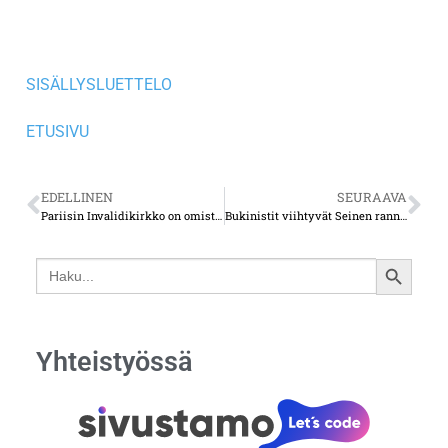
SISÄLLYSLUETTELO
ETUSIVU
EDELLINEN
SEURAAVA
Pariisin Invalidikirkko on omistettu Napoleon Bonapartelle
Bukinistit viihtyvät Seinen rannoilla
Search
SEARCH
for:
BUTTON
Yhteistyössä