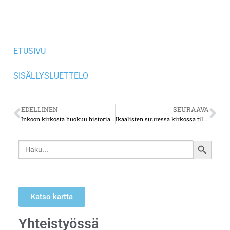
ETUSIVU
SISÄLLYSLUETTELO
EDELLINEN
SEURAAVA
Inkoon kirkosta huokuu historian havinaa
Ikaalisten suuressa kirkossa tilaa riittää seurakuntalaisille
Search
SEARCH
for:
BUTTON
Katso kartta
Yhteistyössä