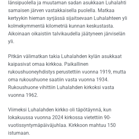
länsipuolella ja muutaman sadan asukkaan Luhalahti
samaisen järven vastakkaisella puolella. Matkaa
kertyykin hieman syrjässä sijaitsevaan Luhalahteen yli
kolmekymmentä kilometriä kunnan keskustasta.
Aikoinaan oikaistiin talvikaudella jäätyneen järviselän
yli.
Pitkän välimatkan takia Luhalahden kylän asukkaat
kaipasivat omaa kirkkoa. Paikallinen
rukoushuoneyhdistys perustettiin vuonna 1919, mutta
oma rukoushuone saatiin vasta vuonna 1934.
Rukoushuone vihittiin Luhalahden kirkoksi vasta
vuonna 1962.
Viimeksi Luhalahden kirkko oli täpötäynnä, kun
lokakuussa vuonna 2024 kirkossa vietettiin 90-
vuotissyntymäpäiväjuhlaa. Kirkkoon mahtuu 150
istumaan.