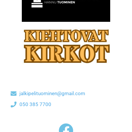
jalkipelituominen@gmail.com
050 385 7700