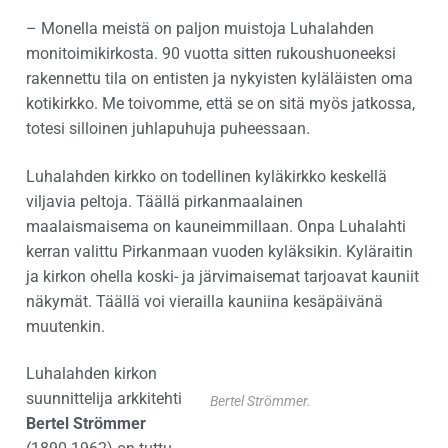
– Monella meistä on paljon muistoja Luhalahden
monitoimikirkosta. 90 vuotta sitten rukoushuoneeksi
rakennettu tila on entisten ja nykyisten kyläläisten oma
kotikirkko. Me toivomme, että se on sitä myös jatkossa,
totesi silloinen juhlapuhuja puheessaan.
Luhalahden kirkko on todellinen kyläkirkko keskellä
viljavia peltoja. Täällä pirkanmaalainen
maalaismaisema on kauneimmillaan. Onpa Luhalahti
kerran valittu Pirkanmaan vuoden kyläksikin. Kyläraitin
ja kirkon ohella koski- ja järvimaisemat tarjoavat kauniit
näkymät. Täällä voi vierailla kauniina kesäpäivänä
muutenkin.
Luhalahden kirkon
suunnittelija arkkitehti
Bertel Strömmer.
Bertel Strömmer