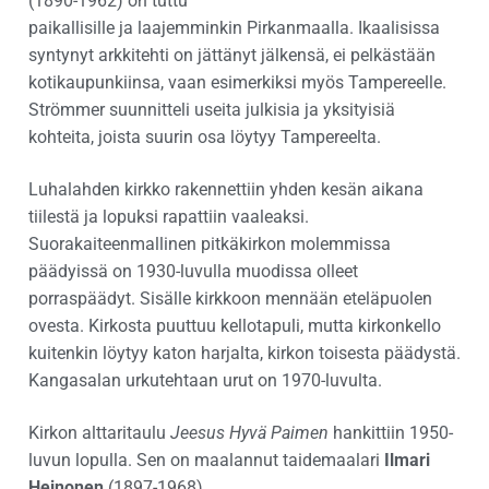
(1890-1962) on tuttu
paikallisille ja laajemminkin Pirkanmaalla. Ikaalisissa
syntynyt arkkitehti on jättänyt jälkensä, ei pelkästään
kotikaupunkiinsa, vaan esimerkiksi myös Tampereelle.
Strömmer suunnitteli useita julkisia ja yksityisiä
kohteita, joista suurin osa löytyy Tampereelta.
Luhalahden kirkko rakennettiin yhden kesän aikana
tiilestä ja lopuksi rapattiin vaaleaksi.
Suorakaiteenmallinen pitkäkirkon molemmissa
päädyissä on 1930-luvulla muodissa olleet
porraspäädyt. Sisälle kirkkoon mennään eteläpuolen
ovesta. Kirkosta puuttuu kellotapuli, mutta kirkonkello
kuitenkin löytyy katon harjalta, kirkon toisesta päädystä.
Kangasalan urkutehtaan urut on 1970-luvulta.
Kirkon alttaritaulu
Jeesus Hyvä Paimen
hankittiin 1950-
luvun lopulla. Sen on maalannut taidemaalari
Ilmari
Heinonen
(1897-1968).