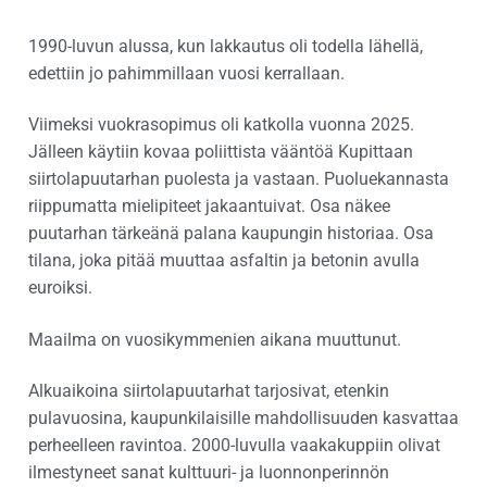
1990-luvun alussa, kun lakkautus oli todella lähellä,
edettiin jo pahimmillaan vuosi kerrallaan.
Viimeksi vuokrasopimus oli katkolla vuonna 2025.
Jälleen käytiin kovaa poliittista vääntöä Kupittaan
siirtolapuutarhan puolesta ja vastaan. Puoluekannasta
riippumatta mielipiteet jakaantuivat. Osa näkee
puutarhan tärkeänä palana kaupungin historiaa. Osa
tilana, joka pitää muuttaa asfaltin ja betonin avulla
euroiksi.
Maailma on vuosikymmenien aikana muuttunut.
Alkuaikoina siirtolapuutarhat tarjosivat, etenkin
pulavuosina, kaupunkilaisille mahdollisuuden kasvattaa
perheelleen ravintoa. 2000-luvulla vaakakuppiin olivat
ilmestyneet sanat kulttuuri- ja luonnonperinnön