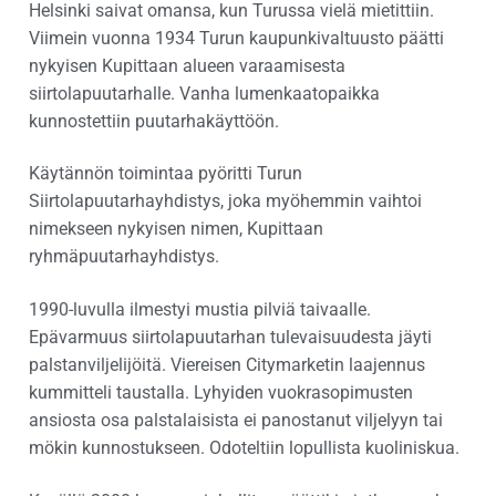
Helsinki saivat omansa, kun Turussa vielä mietittiin.
Viimein vuonna 1934 Turun kaupunkivaltuusto päätti
nykyisen Kupittaan alueen varaamisesta
siirtolapuutarhalle. Vanha lumenkaatopaikka
kunnostettiin puutarhakäyttöön.
Käytännön toimintaa pyöritti Turun
Siirtolapuutarhayhdistys, joka myöhemmin vaihtoi
nimekseen nykyisen nimen, Kupittaan
ryhmäpuutarhayhdistys.
1990-luvulla ilmestyi mustia pilviä taivaalle.
Epävarmuus siirtolapuutarhan tulevaisuudesta jäyti
palstanviljelijöitä. Viereisen Citymarketin laajennus
kummitteli taustalla. Lyhyiden vuokrasopimusten
ansiosta osa palstalaisista ei panostanut viljelyyn tai
mökin kunnostukseen. Odoteltiin lopullista kuoliniskua.