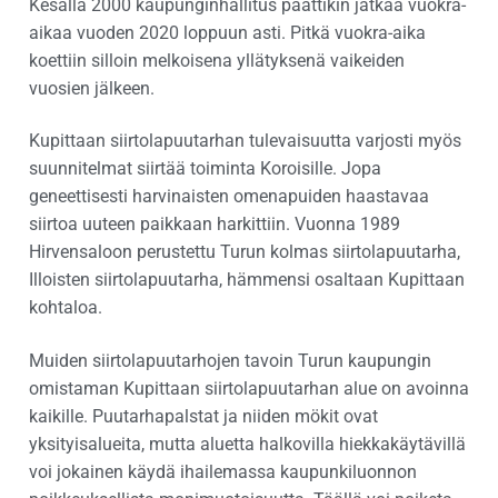
Kesällä 2000 kaupunginhallitus päättikin jatkaa vuokra-
aikaa vuoden 2020 loppuun asti. Pitkä vuokra-aika
koettiin silloin melkoisena yllätyksenä vaikeiden
vuosien jälkeen.
Kupittaan siirtolapuutarhan tulevaisuutta varjosti myös
suunnitelmat siirtää toiminta Koroisille. Jopa
geneettisesti harvinaisten omenapuiden haastavaa
siirtoa uuteen paikkaan harkittiin. Vuonna 1989
Hirvensaloon perustettu Turun kolmas siirtolapuutarha,
Illoisten siirtolapuutarha, hämmensi osaltaan Kupittaan
kohtaloa.
Muiden siirtolapuutarhojen tavoin Turun kaupungin
omistaman Kupittaan siirtolapuutarhan alue on avoinna
kaikille. Puutarhapalstat ja niiden mökit ovat
yksityisalueita, mutta aluetta halkovilla hiekkakäytävillä
voi jokainen käydä ihailemassa kaupunkiluonnon