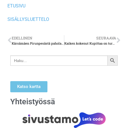
ETUSIVU
SISÄLLYSLUETTELO
EDELLINEN
SEURAAVA
Kärsämäen Pirunpesästä paholaiset on karkotettu, mutta mystinen tunnelma on jäänyt
Kaiken kokenut Kupittaa on turkulaisten rakas urheilukeskus
Search
SEARCH
for:
BUTTON
Katso kartta
Yhteistyössä