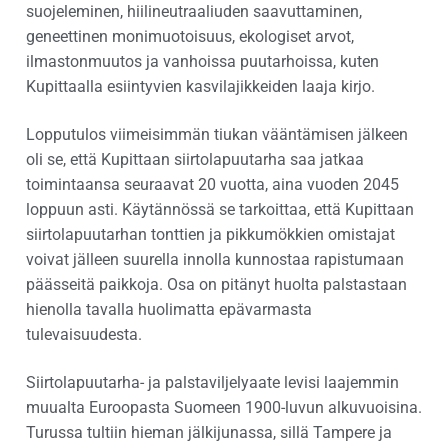
suojeleminen, hiilineutraaliuden saavuttaminen,
geneettinen monimuotoisuus, ekologiset arvot,
ilmastonmuutos ja vanhoissa puutarhoissa, kuten
Kupittaalla esiintyvien kasvilajikkeiden laaja kirjo.
Lopputulos viimeisimmän tiukan vääntämisen jälkeen
oli se, että Kupittaan siirtolapuutarha saa jatkaa
toimintaansa seuraavat 20 vuotta, aina vuoden 2045
loppuun asti. Käytännössä se tarkoittaa, että Kupittaan
siirtolapuutarhan tonttien ja pikkumökkien omistajat
voivat jälleen suurella innolla kunnostaa rapistumaan
päässeitä paikkoja. Osa on pitänyt huolta palstastaan
hienolla tavalla huolimatta epävarmasta
tulevaisuudesta.
Siirtolapuutarha- ja palstaviljelyaate levisi laajemmin
muualta Euroopasta Suomeen 1900-luvun alkuvuoisina.
Turussa tultiin hieman jälkijunassa, sillä Tampere ja