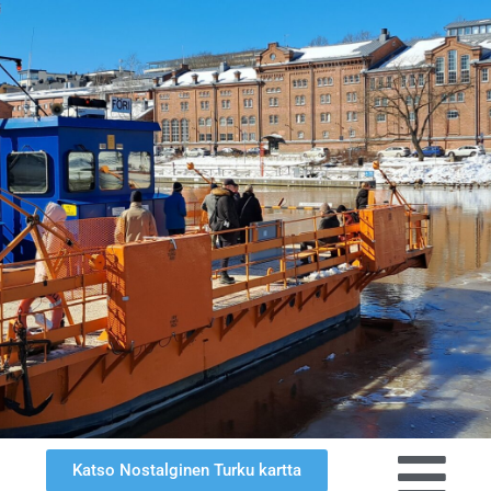
Katso Nostalginen Turku kartta