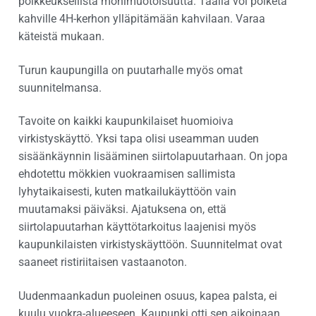
poikkeuksellista monimuotoisuutta. Täällä voi poiketa
kahville 4H-kerhon ylläpitämään kahvilaan. Varaa
käteistä mukaan.
Turun kaupungilla on puutarhalle myös omat
suunnitelmansa.
Tavoite on kaikki kaupunkilaiset huomioiva
virkistyskäyttö. Yksi tapa olisi useamman uuden
sisäänkäynnin lisääminen siirtolapuutarhaan. On jopa
ehdotettu mökkien vuokraamisen sallimista
lyhytaikaisesti, kuten matkailukäyttöön vain
muutamaksi päiväksi. Ajatuksena on, että
siirtolapuutarhan käyttötarkoitus laajenisi myös
kaupunkilaisten virkistyskäyttöön. Suunnitelmat ovat
saaneet ristiriitaisen vastaanoton.
Uudenmaankadun puoleinen osuus, kapea palsta, ei
kuulu vuokra-alueeseen. Kaupunki otti sen aikoinaan