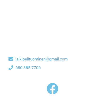
jalkipelituominen@gmail.com
050 385 7700