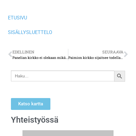
ETUSIVU
SISÄLLYSLUETTELO
EDELLINEN
SEURAAVA
Panelian kirkko ei olekaan mikä tahansa kirkko
Paimion kirkko sijaitsee todellakin keskellä kylää
Search
SEARCH
for:
BUTTON
Katso kartta
Yhteistyössä