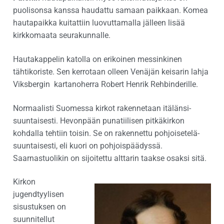
puolisonsa kanssa haudattu samaan paikkaan. Komea
hautapaikka kuitattiin luovuttamalla jälleen lisää
kirkkomaata seurakunnalle.
Hautakappelin katolla on erikoinen messinkinen
tähtikoriste. Sen kerrotaan olleen Venäjän keisarin lahja
Viksbergin kartanoherra Robert Henrik Rehbinderille.
Normaalisti Suomessa kirkot rakennetaan itälänsi-
suuntaisesti. Hevonpään punatiilisen pitkäkirkon
kohdalla tehtiin toisin. Se on rakennettu pohjoisetelä-
suuntaisesti, eli kuori on pohjoispäädyssä.
Saarnastuolikin on sijoitettu alttarin taakse osaksi sitä.
Kirkon
jugendtyylisen
sisustuksen on
suunnitellut