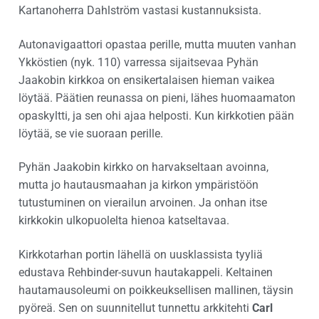
Kartanoherra Dahlström vastasi kustannuksista.
Autonavigaattori opastaa perille, mutta muuten vanhan
Ykköstien (nyk. 110) varressa sijaitsevaa Pyhän
Jaakobin kirkkoa on ensikertalaisen hieman vaikea
löytää. Päätien reunassa on pieni, lähes huomaamaton
opaskyltti, ja sen ohi ajaa helposti. Kun kirkkotien pään
löytää, se vie suoraan perille.
Pyhän Jaakobin kirkko on harvakseltaan avoinna,
mutta jo hautausmaahan ja kirkon ympäristöön
tutustuminen on vierailun arvoinen. Ja onhan itse
kirkkokin ulkopuolelta hienoa katseltavaa.
Kirkkotarhan portin lähellä on uusklassista tyyliä
edustava Rehbinder-suvun hautakappeli. Keltainen
hautamausoleumi on poikkeuksellisen mallinen, täysin
pyöreä. Sen on suunnitellut tunnettu arkkitehti
Carl