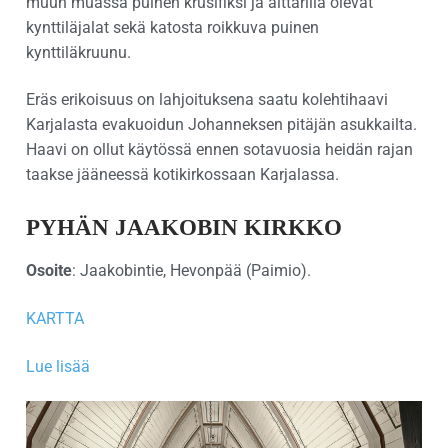
muun muassa puinen krusifiksi ja alttarilla olevat
kynttiläjalat sekä katosta roikkuva puinen
kynttiläkruunu.
Eräs erikoisuus on lahjoituksena saatu kolehtihaavi
Karjalasta evakuoidun Johanneksen pitäjän asukkailta.
Haavi on ollut käytössä ennen sotavuosia heidän rajan
taakse jääneessä kotikirkossaan Karjalassa.
PYHÄN JAAKOBIN KIRKKO
Osoite
: Jaakobintie, Hevonpää (Paimio).
KARTTA
Lue lisää