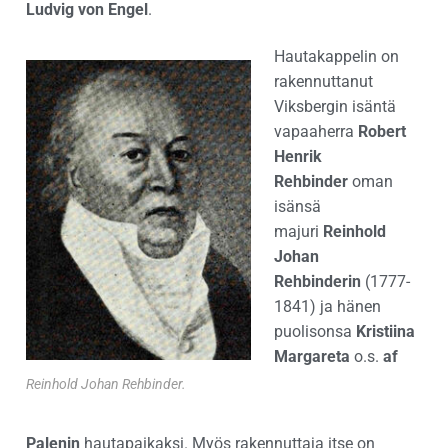
Ludvig von Engel
.
Hautakappelin on
rakennuttanut
Viksbergin isäntä
vapaaherra
Robert
Henrik
Rehbinder
oman
isänsä
majuri
Reinhold
Johan
Rehbinderin
(1777-
1841) ja hänen
puolisonsa
Kristiina
Margareta
o.s.
af
Reinhold Johan Rehbinder.
Palenin
hautapaikaksi. Myös rakennuttaja itse on