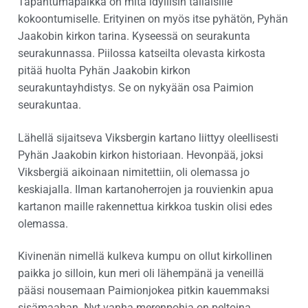
Tapahtumapaikka on mitä idyllisin tällaisille
kokoontumiselle. Erityinen on myös itse pyhätön, Pyhän
Jaakobin kirkon tarina. Kyseessä on seurakunta
seurakunnassa. Piilossa katseilta olevasta kirkosta
pitää huolta Pyhän Jaakobin kirkon
seurakuntayhdistys. Se on nykyään osa Paimion
seurakuntaa.
Lähellä sijaitseva Viksbergin kartano liittyy oleellisesti
Pyhän Jaakobin kirkon historiaan. Hevonpää, joksi
Viksbergiä aikoinaan nimitettiin, oli olemassa jo
keskiajalla. Ilman kartanoherrojen ja rouvienkin apua
kartanon maille rakennettua kirkkoa tuskin olisi edes
olemassa.
Kivinenän nimellä kulkeva kumpu on ollut kirkollinen
paikka jo silloin, kun meri oli lähempänä ja veneillä
pääsi nousemaan Paimionjokea pitkin kauemmaksi
sisämaahan. Nyt vanha merenpohja on peltoina.