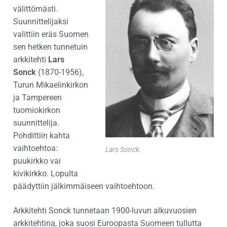
välittömästi.
Suunnittelijaksi
valittiin eräs Suomen
sen hetken tunnetuin
arkkitehti
Lars
Sonck
(1870-1956),
Turun Mikaelinkirkon
ja Tampereen
tuomiokirkon
suunnittelija.
Pohdittiin kahta
vaihtoehtoa:
Lars Sonck.
puukirkko vai
kivikirkko. Lopulta
päädyttiin jälkimmäiseen vaihtoehtoon.
Arkkitehti Sonck tunnetaan 1900-luvun alkuvuosien
arkkitehtina, joka suosi Euroopasta Suomeen tullutta