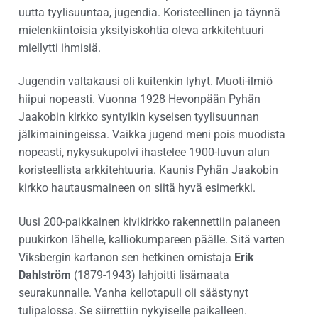
uutta tyylisuuntaa, jugendia. Koristeellinen ja täynnä
mielenkiintoisia yksityiskohtia oleva arkkitehtuuri
miellytti ihmisiä.
Jugendin valtakausi oli kuitenkin lyhyt. Muoti-ilmiö
hiipui nopeasti. Vuonna 1928 Hevonpään Pyhän
Jaakobin kirkko syntyikin kyseisen tyylisuunnan
jälkimainingeissa. Vaikka jugend meni pois muodista
nopeasti, nykysukupolvi ihastelee 1900-luvun alun
koristeellista arkkitehtuuria. Kaunis Pyhän Jaakobin
kirkko hautausmaineen on siitä hyvä esimerkki.
Uusi 200-paikkainen kivikirkko rakennettiin palaneen
puukirkon lähelle, kalliokumpareen päälle. Sitä varten
Viksbergin kartanon sen hetkinen omistaja
Erik
Dahlström
(1879-1943) lahjoitti lisämaata
seurakunnalle. Vanha kellotapuli oli säästynyt
tulipalossa. Se siirrettiin nykyiselle paikalleen.