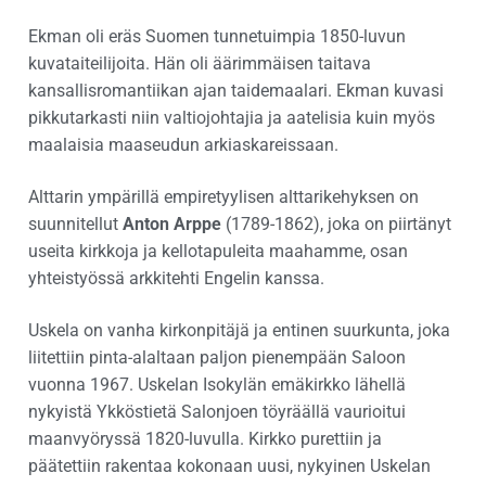
Ekman oli eräs Suomen tunnetuimpia 1850-luvun
kuvataiteilijoita. Hän oli äärimmäisen taitava
kansallisromantiikan ajan taidemaalari. Ekman kuvasi
pikkutarkasti niin valtiojohtajia ja aatelisia kuin myös
maalaisia maaseudun arkiaskareissaan.
Alttarin ympärillä empiretyylisen alttarikehyksen on
suunnitellut
Anton Arppe
(1789-1862), joka on piirtänyt
useita kirkkoja ja kellotapuleita maahamme, osan
yhteistyössä arkkitehti Engelin kanssa.
Uskela on vanha kirkonpitäjä ja entinen suurkunta, joka
liitettiin pinta-alaltaan paljon pienempään Saloon
vuonna 1967. Uskelan Isokylän emäkirkko lähellä
nykyistä Ykköstietä Salonjoen töyräällä vaurioitui
maanvyöryssä 1820-luvulla. Kirkko purettiin ja
päätettiin rakentaa kokonaan uusi, nykyinen Uskelan