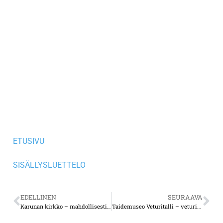
ETUSIVU
SISÄLLYSLUETTELO
EDELLINEN
SEURAAVA
Karunan kirkko – mahdollisesti Suomen kaunein kirkko
Taidemuseo Veturitalli – veturipilttuu muutettiin näyttelytilaksi rakennuksen historiaa kunnioittaen