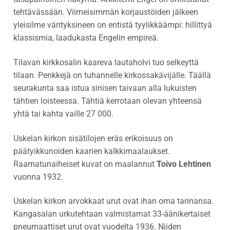
tehtävässään. Viimeisimmän korjaustöiden jälkeen
yleisilme värityksineen on entistä tyylikkäämpi: hillittyä
klassismia, laadukasta Engelin empireä.
Tilavan kirkkosalin kaareva lautaholvi tuo selkeyttä
tilaan. Penkkejä on tuhannelle kirkossakävijälle. Täällä
seurakunta saa istua sinisen taivaan alla lukuisten
tähtien loisteessa. Tähtiä kerrotaan olevan yhteensä
yhtä tai kahta vaille 27 000.
Uskelan kirkon sisätilojen eräs erikoisuus on
päätyikkunoiden kaarien kalkkimaalaukset.
Raamatunaiheiset kuvat on maalannut
Toivo Lehtinen
vuonna 1932.
Uskelan kirkon arvokkaat urut ovat ihan oma tarinansa.
Kangasalan urkutehtaan valmistamat 33-äänikertaiset
pneumaattiset urut ovat vuodelta 1936. Niiden