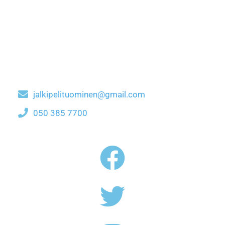
jalkipelituominen@gmail.com
050 385 7700