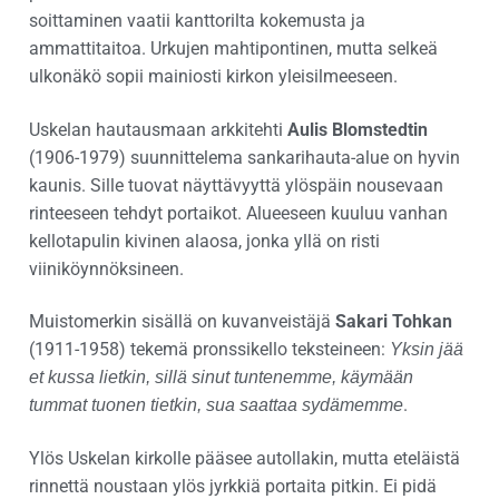
soittaminen vaatii kanttorilta kokemusta ja
ammattitaitoa. Urkujen mahtipontinen, mutta selkeä
ulkonäkö sopii mainiosti kirkon yleisilmeeseen.
Uskelan hautausmaan arkkitehti
Aulis Blomstedtin
(1906-1979) suunnittelema sankarihauta-alue on hyvin
kaunis. Sille tuovat näyttävyyttä ylöspäin nousevaan
rinteeseen tehdyt portaikot. Alueeseen kuuluu vanhan
kellotapulin kivinen alaosa, jonka yllä on risti
viiniköynnöksineen.
Muistomerkin sisällä on kuvanveistäjä
Sakari Tohkan
(1911-1958) tekemä pronssikello teksteineen:
Yksin jää
et kussa lietkin, sillä sinut tuntenemme, käymään
.
tummat tuonen tietkin, sua saattaa sydämemme
Ylös Uskelan kirkolle pääsee autollakin, mutta eteläistä
rinnettä noustaan ylös jyrkkiä portaita pitkin. Ei pidä