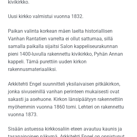
kivikirkko.
Uusi kirkko valmistui vuonna 1832.
Paikan valinta korkean mäen laelta historiallisen
Vanhan Rantatien varrelta ei ollut sattumaa, sillä
samalla paikalla sijaitsi Salon kappeliseurakunnan
pieni 1400-luvulla rakennettu kivikirkko, Pyhän Annan
kappeli. Tämä purettiin uuden kirkon
rakennusmateriaaliksi.
Arkkitehti Engel suunnitteli yksilaivaisen pitkäkirkon,
jonka sivuseinillä vanhan perinteen mukaisesti ovat
sakasti ja asehuone. Kirkon länsipäätyyn rakennettiin
myöhemmin vuonna 1860 torni. Lehteri on rakennettu
vuonna 1873.
Sisään astuessa kirkkosaliin eteen avautuu kaunis ja
tasapainoinen näkymä. Arkkitehti Engel on onnistunut