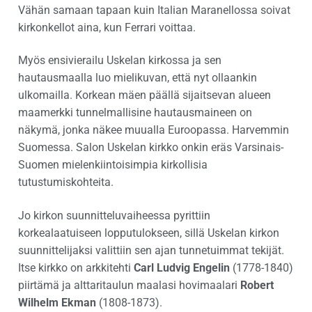
Vähän samaan tapaan kuin Italian Maranellossa soivat
kirkonkellot aina, kun Ferrari voittaa.
Myös ensivierailu Uskelan kirkossa ja sen
hautausmaalla luo mielikuvan, että nyt ollaankin
ulkomailla. Korkean mäen päällä sijaitsevan alueen
maamerkki tunnelmallisine hautausmaineen on
näkymä, jonka näkee muualla Euroopassa. Harvemmin
Suomessa. Salon Uskelan kirkko onkin eräs Varsinais-
Suomen mielenkiintoisimpia kirkollisia
tutustumiskohteita.
Jo kirkon suunnitteluvaiheessa pyrittiin
korkealaatuiseen lopputulokseen, sillä Uskelan kirkon
suunnittelijaksi valittiin sen ajan tunnetuimmat tekijät.
Itse kirkko on arkkitehti
Carl Ludvig Engelin
(1778-1840)
piirtämä ja alttaritaulun maalasi hovimaalari
Robert
Wilhelm Ekman
(1808-1873).