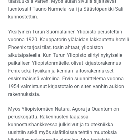
tilaisuuksia varten. Myös aulan sivulla sijaitsevat
luentosalit Tauno Nurmela -sali ja Säästöpankki-Sali
kunnostettiin.
Yksityinen Turun Suomalainen Yliopisto perustettiin
vuonna 1920. Kauppatorin ylälaidan lakkautettu hotelli
Phoenix tarjosi tilat, tosin ahtaat, yliopiston
alkutaipaleella. Kun Turun Yliopisto siirtyi nykyiselle
paikalleen Yliopistonmäelle, olivat kirjastorakennus
Fenix sekä fysiikan ja kemian laitosrakennukset
ensimmäisinä valmiina. Ervin suunnittelema vuonna
1954 valmistunut kirjastotalo on siten vanhin aukion
rakennuksista.
Myös Yliopistomäen Natura, Agora ja Quantum on
peruskorjattu. Rakennusten laajassa
kunnostushankkeessa julkisivut ja talotekniikka
uusittiin sekä myös sisätiloissa tehtiin muutoksia