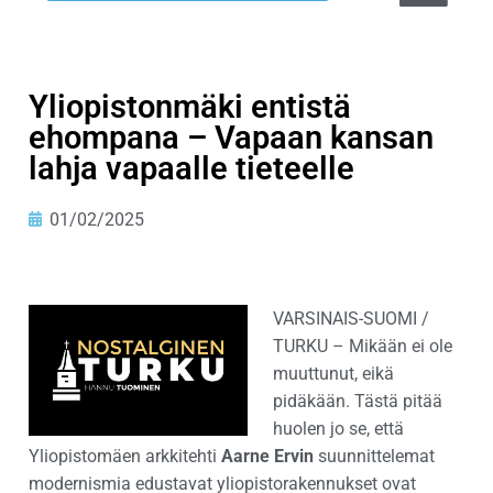
Yliopistonmäki entistä
ehompana – Vapaan kansan
lahja vapaalle tieteelle
01/02/2025
VARSINAIS-SUOMI /
TURKU – Mikään ei ole
muuttunut, eikä
pidäkään. Tästä pitää
huolen jo se, että
Yliopistomäen arkkitehti
Aarne Ervin
suunnittelemat
modernismia edustavat yliopistorakennukset ovat