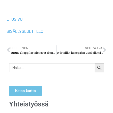
ETUSIVU
SISÄLLYSLUETTELO
EDELLINEN
SEURAAVA
Turun Ylioppilastalot ovat täynnä mukavia muistoja – paljon nostalgisia yksityiskohtia on yhä jäljellä
Wärtsilän konepajan uusi elämä – Telakkarannan teollisuushalli muuttui tyylikkäiksi asunnoiksi
Search
SEARCH
for:
BUTTON
Katso kartta
Yhteistyössä