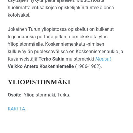
käyttäjien nykytarpeita ajatellen. Muutostöistä
huolimatta entisaikojen opiskelijakin tuntee olonsa
kotoisaksi.
Jokainen Turun yliopistossa opiskellut on kulkenut
legendaarisia portaita pitkin tuomiokirkolta ylös
Yliopistonmäelle. Koskenniemenkatu -nimisen
kulkuväylän puolessavälissä on Koskenniemenaukio ja
Kuvanveistäjä
Terho Sakin
muistomerkki
Muusat
Veikko Antero Koskenniemelle
(1906-1962).
YLIOPISTONMÄKI
Osoite
: Yliopistonmäki, Turku.
KARTTA