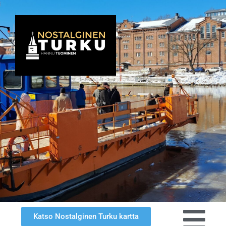
Katso Nostalginen Turku kartta