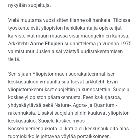
nykyään suojeltuja.
Vielä muutama vuosi sitten tilanne oli hankala. Tiloissa
työskentelevät yliopiston henkilökunta ja opiskelijat
kärvistelivät muun muassa sisäilmaongelmien kanssa.
Arkkitehti
Aarne Ehojoen
suunnittelema ja vuonna 1975
valmistunut Juslenia sai väistyä uudisrakentamisen
tieltä.
Sen sijaan Yliopistonmäen suorakaiteenmallisen
keskusaukion ympärillä sijaitsevat arkkitehti Ervin
yliopistorakennukset suojeltiin ja kunnostettiin. Suojelu
koskee yliopiston päärakennusta, Feeniks-kirjastoa,
yhdyskäytävää sekä Natura-, Agora- ja Quantum -
rakennuksia. Lisäksi suojelun piiriin kuuluvat yliopiston
keskusaukio. Suojelu koskee myös
Koskenniemenaukiota ja -katua eli keskusaukiolta alas
tuomiokirkolle johtavaa väylää portaikkoineen.