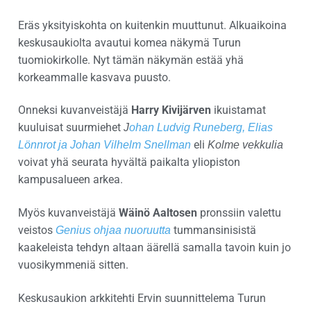
Eräs yksityiskohta on kuitenkin muuttunut. Alkuaikoina
keskusaukiolta avautui komea näkymä Turun
tuomiokirkolle. Nyt tämän näkymän estää yhä
korkeammalle kasvava puusto.
Onneksi kuvanveistäjä
Harry Kivijärven
ikuistamat
kuuluisat suurmiehet
J
ohan Ludvig Runeberg, Elias
eli
Lönnrot ja Johan Vilhelm Snellman
Kolme vekkulia
voivat yhä seurata hyvältä paikalta yliopiston
kampusalueen arkea.
Myös kuvanveistäjä
Wäinö Aaltosen
pronssiin valettu
veistos
tummansinisistä
Genius ohjaa nuoruutta
kaakeleista tehdyn altaan äärellä samalla tavoin kuin jo
vuosikymmeniä sitten.
Keskusaukion arkkitehti Ervin suunnittelema Turun