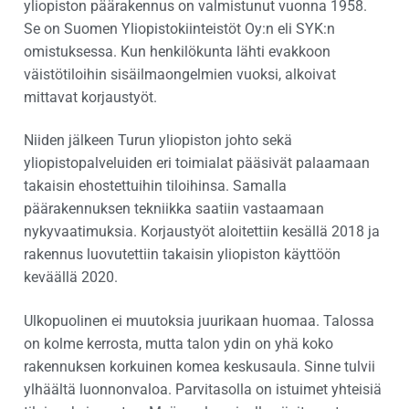
yliopiston päärakennus on valmistunut vuonna 1958.
Se on Suomen Yliopistokiinteistöt Oy:n eli SYK:n
omistuksessa. Kun henkilökunta lähti evakkoon
väistötiloihin sisäilmaongelmien vuoksi, alkoivat
mittavat korjaustyöt.
Niiden jälkeen Turun yliopiston johto sekä
yliopistopalveluiden eri toimialat pääsivät palaamaan
takaisin ehostettuihin tiloihinsa. Samalla
päärakennuksen tekniikka saatiin vastaamaan
nykyvaatimuksia. Korjaustyöt aloitettiin kesällä 2018 ja
rakennus luovutettiin takaisin yliopiston käyttöön
keväällä 2020.
Ulkopuolinen ei muutoksia juurikaan huomaa. Talossa
on kolme kerrosta, mutta talon ydin on yhä koko
rakennuksen korkuinen komea keskusaula. Sinne tulvii
ylhäältä luonnonvaloa. Parvitasolla on istuimet yhteisiä