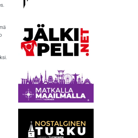
s.
ämä
o
ksi.