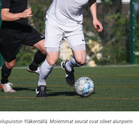
lupuiston Yläkentällä. Molemmat seurat ovat olleet alunperin