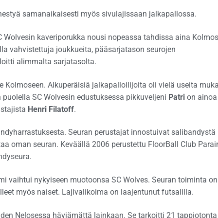
enestyä samanaikaisesti myös sivulajissaan jalkapallossa.
SC Wolvesin kaveriporukka nousi nopeassa tahdissa aina Kolmo
jilla vahvistettuja joukkueita, pääsarjatason seurojen
loitti alimmalta sarjatasolta.
Kolmoseen. Alkuperäisiä jalkapalloilijoita oli vielä useita muk
n puolella SC Wolvesin edustuksessa pikkuveljeni
Patri
on ainoa
stajista
Henri Filatoff
.
andyharrastuksesta. Seuran perustajat innostuivat salibandystä
staa oman seuran. Keväällä 2006 perustettu FloorBall Club Para
ndyseura.
mi vaihtui nykyiseen muotoonsa SC Wolves. Seuran toiminta on
eet myös naiset. Lajivalikoima on laajentunut futsalilla.
n Nelosessa häviämättä lainkaan. Se tarkoitti 21 tappiotonta