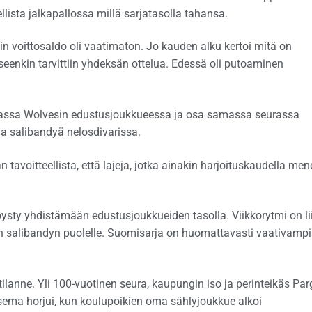
lista jalkapallossa millä sarjatasolla tahansa.
 voittosaldo oli vaatimaton. Jo kauden alku kertoi mitä on
eenkin tarvittiin yhdeksän ottelua. Edessä oli putoaminen
jassa Wolvesin edustusjoukkueessa ja osa samassa seurassa
aa salibandyä nelosdivarissa.
tavoitteellista, että lajeja, jotka ainakin harjoituskaudella men
a pysty yhdistämään edustusjoukkueiden tasolla. Viikkorytmi on li
sin salibandyn puolelle. Suomisarja on huomattavasti vaativampi
 tilanne. Yli 100-vuotinen seura, kaupungin iso ja perinteikäs Pa
ösasema horjui, kun koulupoikien oma sählyjoukkue alkoi