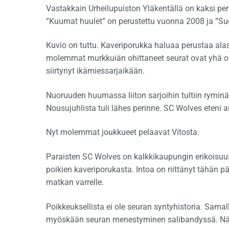
Vastakkain Urheilupuiston Yläkentällä on kaksi per
”Kuumat huulet” on perustettu vuonna 2008 ja ”Su
Kuvio on tuttu. Kaveriporukka haluaa perustaa ala
molemmat murkkuiän ohittaneet seurat ovat yhä ole
siirtynyt ikämiessarjaikään.
Nuoruuden huumassa liiton sarjoihin tultiin ryminäll
Nousujuhlista tuli lähes perinne. SC Wolves eteni 
Nyt molemmat joukkueet pelaavat Vitosta.
Paraisten SC Wolves on kalkkikaupungin erikoisuu
poikien kaveriporukasta. Intoa on riittänyt tähän 
matkan varrelle.
Poikkeuksellista ei ole seuran syntyhistoria. Samal
myöskään seuran menestyminen salibandyssä. Näi