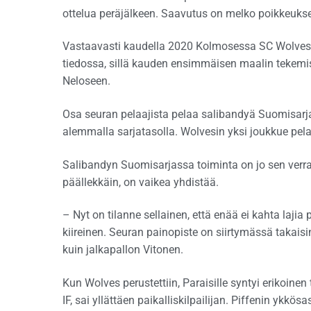
ottelua peräjälkeen. Saavutus on melko poikkeuksel
Vastaavasti kaudella 2020 Kolmosessa SC Wolvesin
tiedossa, sillä kauden ensimmäisen maalin tekemis
Neloseen.
Osa seuran pelaajista pelaa salibandyä Suomisar
alemmalla sarjatasolla. Wolvesin yksi joukkue pel
Salibandyn Suomisarjassa toiminta on jo sen verran 
päällekkäin, on vaikea yhdistää.
– Nyt on tilanne sellainen, että enää ei kahta laji
kiireinen. Seuran painopiste on siirtymässä takai
kuin jalkapallon Vitonen.
Kun Wolves perustettiin, Paraisille syntyi erikoinen
IF, sai yllättäen paikalliskilpailijan. Piffenin ykk