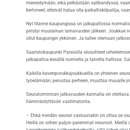
menestymään, eikä pelkästään salibandyssä, vaan my
kertoneet, etteivät halua olla paikalliskilpailija,
Nyt tilanne kaupungissa on jalkapallossa normalisoi
piristyi muutaman lamavuoden jälkeen. Joukkue n
ollut kaupungin ykkönen. Ja tullee olemaan jatkos
Saaristokaupunki Paraisilla olosuhteet urheilemise
jalkapalloa kesällä nurmella ja talvella hallissa. S
Kaikilla kaveriporukkajoukkueilla on yhteinen seura
työelämään, perustaa perheen, muuttaa muualle jn
Seuratoiminnan jatkuvuuden kannalta on otettava yk
hämmästyttävän vaatimatonta.
– Ehkä meidän seuran vastuunakin on ottaa se osa-a
Heillä on siihen paljon paremmat resurssit. Meillä
junioritoiminta salibandykerhoilla, sillä siihen olisi