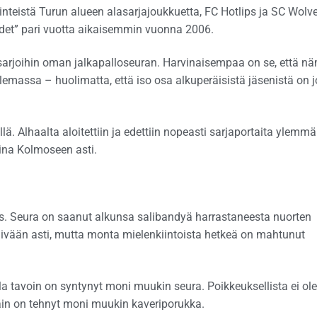
inteistä Turun alueen alasarjajoukkuetta, FC Hotlips ja SC Wolve
det” pari vuotta aikaisemmin vuonna 2006.
sarjoihin oman jalkapalloseuran. Harvinaisempaa on se, että n
massa – huolimatta, että iso osa alkuperäisistä jäsenistä on j
ä. Alhaalta aloitettiin ja edettiin nopeasti sarjaportaita ylemmä
aina Kolmoseen asti.
s. Seura on saanut alkunsa salibandyä harrastaneesta nuorten
päivään asti, mutta monta mielenkiintoista hetkeä on mahtunut
la tavoin on syntynyt moni muukin seura. Poikkeuksellista ei ole
n on tehnyt moni muukin kaveriporukka.