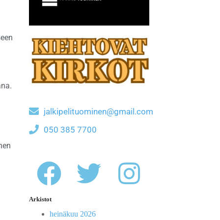
seen
ana.
jalkipelituominen@gmail.com
050 385 7700
inen
Arkistot
heinäkuu 2026