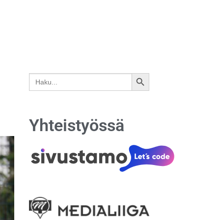
Search
SEARCH
for:
BUTTON
Yhteistyössä