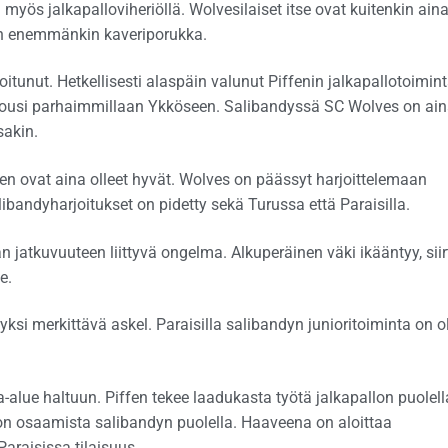
ös jalkapalloviheriöllä. Wolvesilaiset itse ovat kuitenkin ain
 vaan enemmänkin kaveriporukka.
tunut. Hetkellisesti alaspäin valunut Piffenin jalkapallotoimin
ousi parhaimmillaan Ykköseen. Salibandyssä SC Wolves on ai
sakin.
en ovat aina olleet hyvät. Wolves on päässyt harjoittelemaan
alibandyharjoitukset on pidetty sekä Turussa että Paraisilla.
n jatkuvuuteen liittyvä ongelma. Alkuperäinen väki ikääntyy, siir
e.
si merkittävä askel. Paraisilla salibandyn junioritoiminta on ol
lue haltuun. Piffen tekee laadukasta työtä jalkapallon puolell
 on osaamista salibandyn puolella. Haaveena on aloittaa
 Paraisissa tilaisuus.