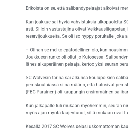
Erikoista on se, että salibandypelaajat alkoivat m
Kun joukkue sai hyviä vahvistuksia ulkopuolelta 
asti. Silloin vastustajina olivat Veikkausliigapelaa
reservijoukkueita. Se oli iso hyppy porukalle, joka a
– Olihan se melko epätodellinen olo, kun nousimme 
Joukkueen runko oli ollut jo Kutosessa. Salibandy
lähes alkuperäinen pelaaja, kertoo yksi seuran peru
SC Wolvesin tarina sai alkunsa koulupoikien salib
peruskouluiässä siinä määrin, että halusivat peru
(FBC Parainen) oli kaupungin ensimmäinen saliba
Kun jalkapallo tuli mukaan myöhemmin, seuran ni
myös ajan myötä laajentunut, sillä mukaan ovat tull
Kesällä 2017 SC Wolves pelasi uskomattoman kaude