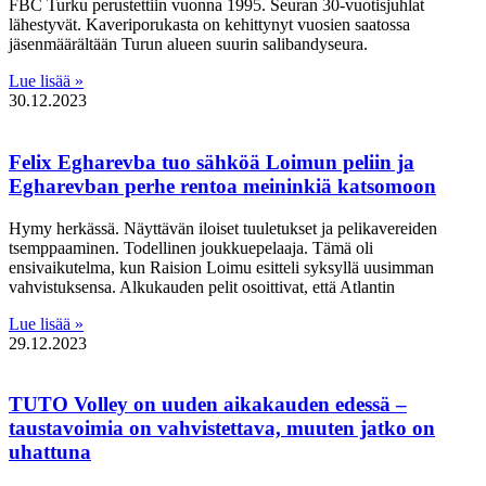
FBC Turku perustettiin vuonna 1995. Seuran 30-vuotisjuhlat
lähestyvät. Kaveriporukasta on kehittynyt vuosien saatossa
jäsenmäärältään Turun alueen suurin salibandyseura.
Lue lisää »
30.12.2023
Felix Egharevba tuo sähköä Loimun peliin ja
Egharevban perhe rentoa meininkiä katsomoon
Hymy herkässä. Näyttävän iloiset tuuletukset ja pelikavereiden
tsemppaaminen. Todellinen joukkuepelaaja. Tämä oli
ensivaikutelma, kun Raision Loimu esitteli syksyllä uusimman
vahvistuksensa. Alkukauden pelit osoittivat, että Atlantin
Lue lisää »
29.12.2023
TUTO Volley on uuden aikakauden edessä –
taustavoimia on vahvistettava, muuten jatko on
uhattuna