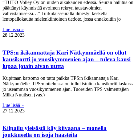
”TUTO Volley Oy on uuden aikakauden edessä. Seuran hallitus on
päättänyt käynnistää avoimen rekryn taustavoimien
vahvistamiseksi…” Turkulaisseuralta ilmestyi keskellä
lentopallokautta mielenkiintoinen tiedote, jossa ennakoitiin jo
Lue lisää »
28.12.2023
TPS:n ikikannattaja Kari Nätkynmäellä on ollut
kausikortti jo vuosikymmenien ajan – tuleva kausi
lupaa jotain aivan uutta
Kupittaan katsomo on tuttu paikka TPS:n ikikannattaja Kari
Nätkynmäelle. TPS:n otteluissa on tullut istuttua kausikortti taskussa
jo useamman vuosikymmenen ajan. Tuoreiden TPS-valmentajien
Miika Nuutisen (vas.)
Lue lisää »
27.12.2023
Kilpailu yleisöstä käy kiivaana – monella
joukkueella on isoja haasteita