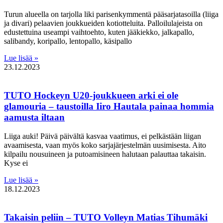
Turun alueella on tarjolla liki parisenkymmentä pääsarjatasoilla (liiga
ja divari) pelaavien joukkueiden kotiotteluita. Palloilulajeista on
edustettuina useampi vaihtoehto, kuten jääkiekko, jalkapallo,
salibandy, koripallo, lentopallo, käsipallo
Lue lisää »
23.12.2023
TUTO Hockeyn U20-joukkueen arki ei ole
glamouria – taustoilla Iiro Hautala painaa hommia
aamusta iltaan
Liiga auki! Päivä päivältä kasvaa vaatimus, ei pelkästään liigan
avaamisesta, vaan myös koko sarjajärjestelmän uusimisesta. Aito
kilpailu nousuineen ja putoamisineen halutaan palauttaa takaisin.
Kyse ei
Lue lisää »
18.12.2023
Takaisin peliin – TUTO Volleyn Matias Tihumäki