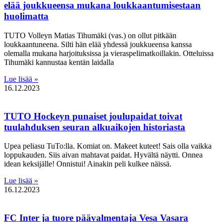
elää joukkueensa mukana loukkaantumisestaan
huolimatta
TUTO Volleyn Matias Tihumäki (vas.) on ollut pitkään
loukkaantuneena. Silti hän elää yhdessä joukkueensa kanssa
olemalla mukana harjoituksissa ja vieraspelimatkoillakin. Otteluissa
Tihumäki kannustaa kentän laidalla
Lue lisää »
16.12.2023
TUTO Hockeyn punaiset joulupaidat toivat
tuulahduksen seuran alkuaikojen historiasta
Upea peliasu TuTo:lla. Komiat on. Makeet kuteet! Sais olla vaikka
loppukauden. Siis aivan mahtavat paidat. Hyvältä näytti. Onnea
idean keksijälle! Onnistui! Ainakin peli kulkee näissä.
Lue lisää »
16.12.2023
FC Inter ja tuore päävalmentaja Vesa Vasara