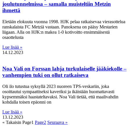
joulutunnelmissa – samalla muisteltiin Metzin
ihmettä
Eletään elokuuta vuonna 1998. HJK pelaa ratkaisevaa vierasottelua
ranskalaista FC Metziä vastaan. Panoksena on pääsy Mestarien
liigaan. Alla on HJK:n makea 1-0 kotivoitto ensimmäisestä
osaottelusta
Lue lisää »
14.12.2023
Noa Vali on Forssan lahja turkulaiselle jääkiekolle –
vanhempien tuki on ollut ratkaiseva
Oli ilo tutustua syksyllä 2023 nuoreen TPS-veskariin, joka
osoittautui sympaattiseksi kaveriksi ja ikäistään huomattavasti
kypsemmäksi haastateltavaksi. Noa Vali tietää, että maalivahdin
kohdalla toisen epäonni on
Lue lisää »
13.12.2023
« Takaisin
Page
1
Page
2
Seuraava »