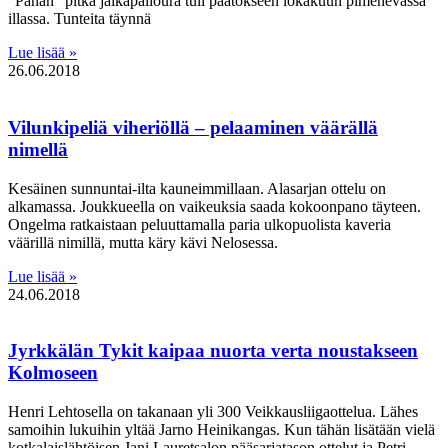
”Pänän” pitkä jalkapalloura tuli päätökseen lokakuun pimenevässä
illassa. Tunteita täynnä
Lue lisää »
26.06.2018
Vilunkipeliä viheriöllä – pelaaminen väärällä
nimellä
Kesäinen sunnuntai-ilta kauneimmillaan. Alasarjan ottelu on
alkamassa. Joukkueella on vaikeuksia saada kokoonpano täyteen.
Ongelma ratkaistaan peluuttamalla paria ulkopuolista kaveria
väärillä nimillä, mutta käry kävi Nelosessa.
Lue lisää »
24.06.2018
Jyrkkälän Tykit kaipaa nuorta verta noustakseen
Kolmoseen
Henri Lehtosella on takanaan yli 300 Veikkausliigaottelua. Lähes
samoihin lukuihin yltää Jarno Heinikangas. Kun tähän lisätään vielä
kotkalaislähtöisen Jani Lauretsalon pääsarjatason ottelut ja Petri