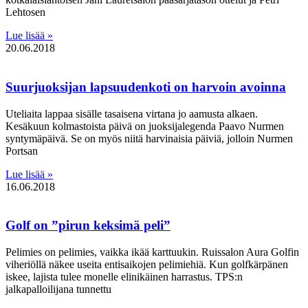
Lehtosen
Lue lisää »
20.06.2018
Suurjuoksijan lapsuudenkoti on harvoin avoinna
Uteliaita lappaa sisälle tasaisena virtana jo aamusta alkaen.
Kesäkuun kolmastoista päivä on juoksijalegenda Paavo Nurmen
syntymäpäivä. Se on myös niitä harvinaisia päiviä, jolloin Nurmen
Portsan
Lue lisää »
16.06.2018
Golf on ”pirun keksimä peli”
Pelimies on pelimies, vaikka ikää karttuukin. Ruissalon Aura Golfin
viheriöllä näkee useita entisaikojen pelimiehiä. Kun golfkärpänen
iskee, lajista tulee monelle elinikäinen harrastus. TPS:n
jalkapalloilijana tunnettu