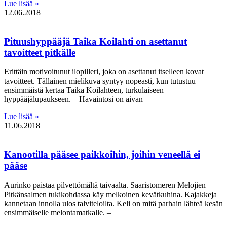
Lue lisää »
12.06.2018
Pituushyppääjä Taika Koilahti on asettanut
tavoitteet pitkälle
Erittäin motivoitunut ilopilleri, joka on asettanut itselleen kovat
tavoitteet. Tällainen mielikuva syntyy nopeasti, kun tutustuu
ensimmäistä kertaa Taika Koilahteen, turkulaiseen
hyppääjälupaukseen. – Havaintosi on aivan
Lue lisää »
11.06.2018
Kanootilla pääsee paikkoihin, joihin veneellä ei
pääse
Aurinko paistaa pilvettömältä taivaalta. Saaristomeren Melojien
Pitkänsalmen tukikohdassa käy melkoinen kevätkuhina. Kajakkeja
kannetaan innolla ulos talviteloilta. Keli on mitä parhain lähteä kesän
ensimmäiselle melontamatkalle. –