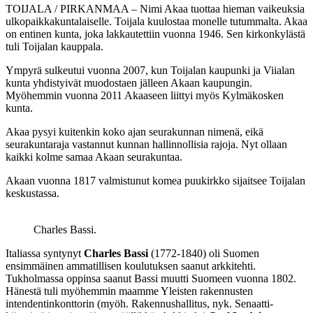
TOIJALA / PIRKANMAA – Nimi Akaa tuottaa hieman vaikeuksia
ulkopaikkakuntalaiselle. Toijala kuulostaa monelle tutummalta. Akaa
on entinen kunta, joka lakkautettiin vuonna 1946. Sen kirkonkylästä
tuli Toijalan kauppala.
Ympyrä sulkeutui vuonna 2007, kun Toijalan kaupunki ja Viialan
kunta yhdistyivät muodostaen jälleen Akaan kaupungin.
Myöhemmin vuonna 2011 Akaaseen liittyi myös Kylmäkosken
kunta.
Akaa pysyi kuitenkin koko ajan seurakunnan nimenä, eikä
seurakuntaraja vastannut kunnan hallinnollisia rajoja. Nyt ollaan
kaikki kolme samaa Akaan seurakuntaa.
Akaan vuonna 1817 valmistunut komea puukirkko sijaitsee Toijalan
keskustassa.
Charles Bassi.
Italiassa syntynyt
Charles Bassi
(1772-1840) oli Suomen
ensimmäinen ammatillisen koulutuksen saanut arkkitehti.
Tukholmassa oppinsa saanut Bassi muutti Suomeen vuonna 1802.
Hänestä tuli myöhemmin maamme Yleisten rakennusten
intendentinkonttorin (myöh. Rakennushallitus, nyk. Senaatti-