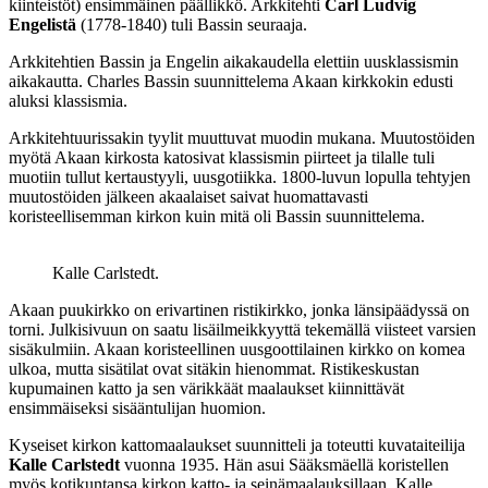
kiinteistöt) ensimmäinen päällikkö. Arkkitehti
Carl Ludvig
Engelistä
(1778-1840) tuli Bassin seuraaja.
Arkkitehtien Bassin ja Engelin aikakaudella elettiin uusklassismin
aikakautta. Charles Bassin suunnittelema Akaan kirkkokin edusti
aluksi klassismia.
Arkkitehtuurissakin tyylit muuttuvat muodin mukana. Muutostöiden
myötä Akaan kirkosta katosivat klassismin piirteet ja tilalle tuli
muotiin tullut kertaustyyli, uusgotiikka. 1800-luvun lopulla tehtyjen
muutostöiden jälkeen akaalaiset saivat huomattavasti
koristeellisemman kirkon kuin mitä oli Bassin suunnittelema.
Kalle Carlstedt.
Akaan puukirkko on erivartinen ristikirkko, jonka länsipäädyssä on
torni. Julkisivuun on saatu lisäilmeikkyyttä tekemällä viisteet varsien
sisäkulmiin. Akaan koristeellinen uusgoottilainen kirkko on komea
ulkoa, mutta sisätilat ovat sitäkin hienommat. Ristikeskustan
kupumainen katto ja sen värikkäät maalaukset kiinnittävät
ensimmäiseksi sisääntulijan huomion.
Kyseiset kirkon kattomaalaukset suunnitteli ja toteutti kuvataiteilija
Kalle Carlstedt
vuonna 1935. Hän asui Sääksmäellä koristellen
myös kotikuntansa kirkon katto- ja seinämaalauksillaan. Kalle