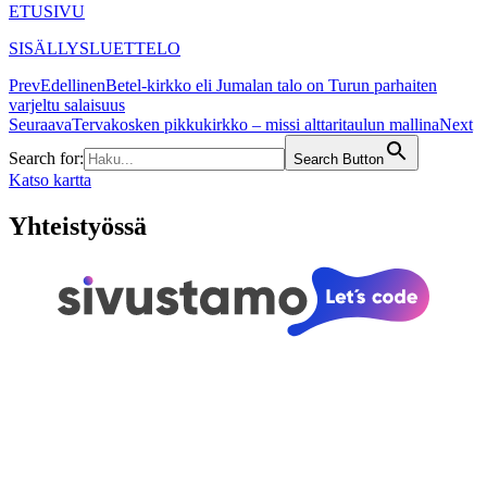
ETUSIVU
SISÄLLYSLUETTELO
Prev
Edellinen
Betel-kirkko eli Jumalan talo on Turun parhaiten
varjeltu salaisuus
Seuraava
Tervakosken pikkukirkko – missi alttaritaulun mallina
Next
Search for:
Search Button
Katso kartta
Yhteistyössä