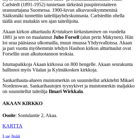
Carlstedt (1891-1952) tunnetaan tärkeänä puupiirrostaiteen
uranuurtajana Suomessa. 1900-luvun alkuvuosikymmeninä
Sääksmäki tunnettiin taiteilijayhdyskunnasta. Carlstedtin ohella
täällä asui muitakin sen ajan taiteilijoita.
Akaan kirkon alttaritaulu
Kristuksen kirkastuminen
on vuodelta
1881 ja sen on maalannut
Juho Forsell
(alun perin Mäkynen). Hän
loi uraa pääsiassa ulkomailla, muun muassa Yhdysvalloissa. Akaan
ja pari vuotta myöhemmin tehdyn Hauhon kirkon alttaritaulut ovat
Forsellin uran alkutuotannon teoksia.
Istumapaikkoja Akaan kirkossa on 800 hengelle. Akaan seurakunta
hallinnoi myös Viialan ja Kylmäkosken kirkkoja.
Sankarihauta-alueen muistomerkin on suunnitellut arkkitehti Mikael
Nordenswan. Sankarihautojen tyynykivet ja muistomerkin maljakko
on suunnitellut taiteilija
Ilmari Wirkkala
.
AKAAN KIRKKO
Osoite
: Sontulantie 2, Akaa.
KARTTA
Lue lisää