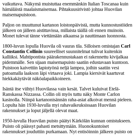
vaikuttava. Näkymä muistuttaa enemmänkin Italian Toscanaa kuin
hämäläistä maalaismaisemaa. Pihtakuusirivistö johtaa Huovilan
maisemapuistoon.
Paljon on muuttunut kartanon loistonpäivistä, mutta kunnostustöiden
jälkeen on jälleen aistittavissa, millaista täällä oli ennen muinoin.
Monet tulevat tänne viettämään aikaansa ja nauttimaan luonnosta.
1800-luvun lopulla Huovila oli vauras tila. Silloisen omistajan
Carl
Constantin Collinin
suureelliset suunnitelmat tulivat kuitenkin
kalliiksi. Mahtipontista päärakennustakaan ei rakennettu kivijalkaa
pidemmälle. Sen sijaan maisemapuisto saatiin edustavaan kuntoon.
Puistoon kaivettiin lapiotyönä neljä lampea, joihin saatiin vesi
patoamalla laakson läpi virtaava joki. Lampia kiersivät kaartuvat
hiekkakäytävät näköalapaikkoineen.
Isäntä itse viihtyi Huovilassa vain kesät. Talvet kuluivat Etelä-
Ranskassa Nizzassa. Collin oli myös tuttu näky Monte Carlon
kasinolla. Niinpä kartanonisännän raha-asiat alkoivat mennä pieleen.
Lopulta hän 1930-luvulla myi rahavaikeuksissaan Huovilan
rakennukset ja loput jäljellä olevat maat.
1950-luvulla Huovilan puisto päätyi Kärkölän kunnan omistukseen.
Puisto oli päässyt pahasti metsittymään. Huonokuntoiset
rakennukset jouduttiin purkamaan. Nyt entisöinnin jälkeen puisto on