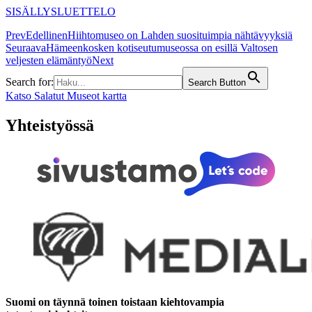
SISÄLLYSLUETTELO
Prev
Edellinen
Hiihtomuseo on Lahden suosituimpia nähtävyyksiä
Seuraava
Hämeenkosken kotiseutumuseossa on esillä Valtosen
veljesten elämäntyö
Next
Search for:
Search Button
Katso Salatut Museot kartta
Yhteistyössä
Suomi on täynnä toinen toistaan kiehtovampia