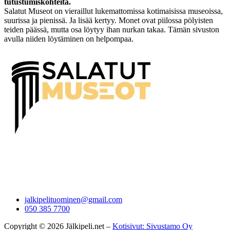
tutustumiskohteita.
Salatut Museot on vieraillut lukemattomissa kotimaisissa museoissa,
suurissa ja pienissä. Ja lisää kertyy. Monet ovat piilossa pölyisten
teiden päässä, mutta osa löytyy ihan nurkan takaa. Tämän sivuston
avulla niiden löytäminen on helpompaa.
jalkipelituominen@gmail.com
050 385 7700
Copyright © 2026 Jälkipeli.net –
Kotisivut: Sivustamo Oy