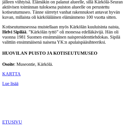
jälleen viihtyisä. Elämäkin on palanut alueelle, sillä Kärkölä-Seuran
aktiivisen toiminnan tuloksena puiston alueelle on perustettu
kotiseutumuseo. Tänne siirretyt vanhat rakennukset antavat hyvän
kuvan, millaista oli kärköläläinen elämänmeno 100 vuotta sitten.
Kotiseutumuseossa muistellaan myös Kärkölän kuuluisinta naista,
Helvi Sipilää
. ”Kärkölän tyttö” oli monessa edelläkävijä. Hän oli
vuonna 1981 Suomen ensimmäinen naispresidenttiehdokas. Sipilä
valittiin ensimmäisenä naisena YK:n apulaispääsihteeriksi.
HUOVILAN PUISTO JA KOTISEUTUMUSEO
Osoite
: Museontie, Kärkölä.
KARTTA
Lue lisää
ETUSIVU