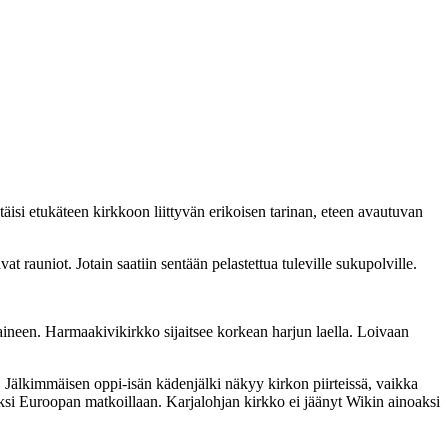
si etukäteen kirkkoon liittyvän erikoisen tarinan, eteen avautuvan
t rauniot. Jotain saatiin sentään pelastettua tuleville sukupolville.
ineen. Harmaakivikirkko sijaitsee korkean harjun laella. Loivaan
 Jälkimmäisen oppi-isän kädenjälki näkyy kirkon piirteissä, vaikka
tuksi Euroopan matkoillaan. Karjalohjan kirkko ei jäänyt Wikin ainoaksi