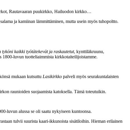
irkot, Rautavaaran puukirkko, Hailuodon kirkko…
 salama ja kamiinan lämmittäminen, mutta usein myös tuhopoltto.
tyköni kaikki työtätekevät ja raskautetut
, kynttiläkruunu,
s 1800-luvun tuotteliaimmista kirkkotaiteilijoistamme.
näkönsä mukaan kutsuttu
Lasikirkko
palveli myös seurakuntalaisten
 kirkon raunioiden suojaamista katoksella. Tämä toteutuikin.
2000-luvun alussa se oli saatu nykyiseen kuntoonsa.
staan tulvii suurista kaari-ikkunoista sisätiloihin. Hieman erilainen