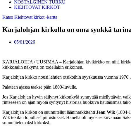
NOSTALGINEN TURKU
KIEHTOVAT KIRKOT
Katso Kiehtovat kirkot -kartta
Karjalohjan kirkolla on oma synkkä tarin
05/01/2026
KARJALOHJA / UUSIMAA – Karjalohjan kivikirkko on niitä kirkkoja, jo
kirkkosalin näkymä on todellakin erikoinen.
Karjalohjan kirkko nousi lehtien otsikoihin syyskuussa vuonna 1970. Aam
Palataan ajassa taakse päin 1800-luvulle.
Jos Karjalohjan hyvin säilynyt kirkonkylä synnyttää miellyttävän vai
rinteeseen on ajan myötä syntynyt historiaa huokuva hautausmaa tako
Karjalohjan kirkon on suunnitellut lääninarkkitehti
Jean Wik
(1804-18
Wik tekikin lopulliset piirustukset. Hänellä oli myös esikuvanaan Saks
suunnittelemaksi kirkoksi.