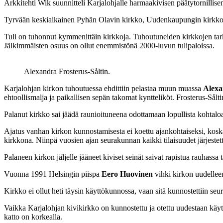
Arkkitehti Wik suunnitteli Karjalohjalle harmaakivisen päätytornillise
Tyrvään keskiaikainen Pyhän Olavin kirkko, Uudenkaupungin kirkko
Tuli on tuhonnut kymmenittäin kirkkoja. Tuhoutuneiden kirkkojen tar
Jälkimmäisten osuus on ollut enemmistönä 2000-luvun tulipaloissa.
Alexandra Frosterus-Såltin.
Karjalohjan kirkon tuhoutuessa ehdittiin pelastaa muun muassa
Alexa
ehtoollismalja ja paikallisen sepän takomat kyntteliköt. Frosterus-Sål
Palanut kirkko sai jäädä raunioituneena odottamaan lopullista kohtaloaa
Ajatus vanhan kirkon kunnostamisesta ei koettu ajankohtaiseksi, kos
kirkkona. Niinpä vuosien ajan seurakunnan kaikki tilaisuudet järjestett
Palaneen kirkon jäljelle jääneet kiviset seinät saivat rapistua rauhass
Vuonna 1991 Helsingin piispa
Eero Huovinen
vihki kirkon uudelle
Kirkko ei ollut heti täysin käyttökunnossa, vaan sitä kunnostettiin s
Vaikka Karjalohjan kivikirkko on kunnostettu ja otettu uudestaan käyttö
katto on korkealla.