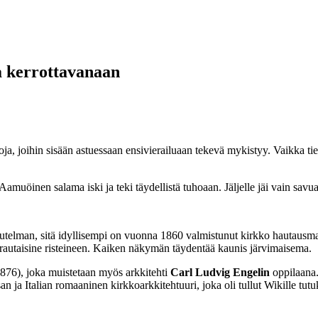
a kerrottavanaan
ihin sisään astuessaan ensivierailuaan tekevä mykistyy. Vaikka tietäi
uöinen salama iski ja teki täydellistä tuhoaan. Jäljelle jäi vain savuava
kutelman, sitä idyllisempi on vuonna 1860 valmistunut kirkko hautausma
rautaisine risteineen. Kaiken näkymän täydentää kaunis järvimaisema.
76), joka muistetaan myös arkkitehti
Carl Ludvig Engelin
oppilaana.
an ja Italian romaaninen kirkkoarkkitehtuuri, joka oli tullut Wikille tu