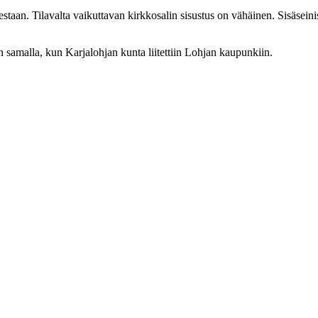
taan. Tilavalta vaikuttavan kirkkosalin sisustus on vähäinen. Sisäseiniss
n samalla, kun Karjalohjan kunta liitettiin Lohjan kaupunkiin.