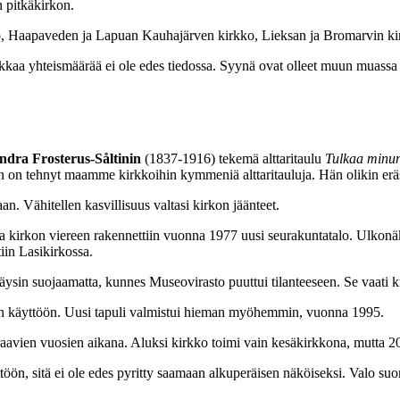
n pitkäkirkon.
, Haapaveden ja Lapuan Kauhajärven kirkko, Lieksan ja Bromarvin k
kkaa yhteismäärää ei ole edes tiedossa. Syynä ovat olleet muun muassa
ndra Frosterus-Såltinin
(1837-1916) tekemä alttaritaulu
Tulkaa minun 
tin on tehnyt maamme kirkkoihin kymmeniä alttaritauluja. Hän olikin erä
n. Vähitellen kasvillisuus valtasi kirkon jäänteet.
ka kirkon viereen rakennettiin vuonna 1977 uusi seurakuntatalo. Ulko
iin Lasikirkossa.
a täysin suojaamatta, kunnes Museovirasto puuttui tilanteeseen. Se vaati
en käyttöön. Uusi tapuli valmistui hieman myöhemmin, vuonna 1995.
euraavien vuosien aikana. Aluksi kirkko toimi vain kesäkirkkona, mutta 
ön, sitä ei ole edes pyritty saamaan alkuperäisen näköiseksi. Valo suora