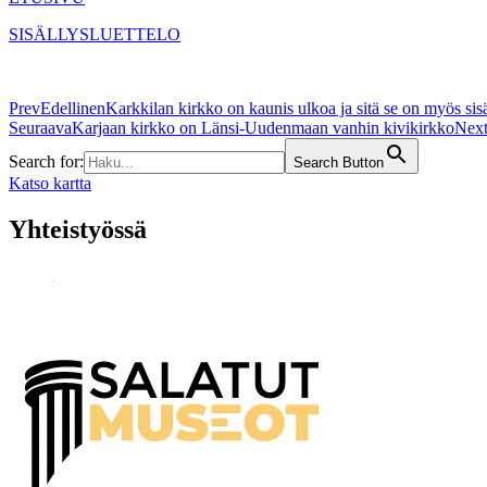
SISÄLLYSLUETTELO
Prev
Edellinen
Karkkilan kirkko on kaunis ulkoa ja sitä se on myös sisä
Seuraava
Karjaan kirkko on Länsi-Uudenmaan vanhin kivikirkko
Nex
Search for:
Search Button
Katso kartta
Yhteistyössä