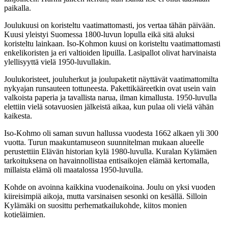
paikalla.
Joulukuusi on koristeltu vaatimattomasti, jos vertaa tähän päivään.
Kuusi yleistyi Suomessa 1800-luvun lopulla eikä sitä aluksi
koristeltu lainkaan. Iso-Kohmon kuusi on koristeltu vaatimattomasti
enkelikoristen ja eri valtioiden lipuilla. Lasipallot olivat harvinaista
ylellisyyttä vielä 1950-luvullakin.
Joulukoristeet, jouluherkut ja joulupaketit näyttävät vaatimattomilta
nykyajan runsauteen tottuneesta. Pakettikääreetkin ovat usein vain
valkoista paperia ja tavallista narua, ilman kimallusta. 1950-luvulla
elettiin vielä sotavuosien jälkeistä aikaa, kun pulaa oli vielä vähän
kaikesta.
Iso-Kohmo oli saman suvun hallussa vuodesta 1662 alkaen yli 300
vuotta. Turun maakuntamuseon suunnitelman mukaan alueelle
perustettiin Elävän historian kylä 1980-luvulla. Kuralan Kylämäen
tarkoituksena on havainnollistaa entisaikojen elämää kertomalla,
millaista elämä oli maatalossa 1950-luvulla.
Kohde on avoinna kaikkina vuodenaikoina. Joulu on yksi vuoden
kiireisimpiä aikoja, mutta varsinaisen sesonki on kesällä. Silloin
Kylämäki on suosittu perhematkailukohde, kiitos monien
kotieläimien.