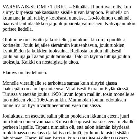
VARSINAIS-SUOMI / TURKU – Silmälasit huurtuvat oitis, kun
siirtyy kirpeästä pakkassäästä sisälle tuvan lämpöön. Puuhella on
kuumana ja tuli räiskyy kotoisasti uuneissa. Iso-Kohmon emännät
häärivät lanttulaatikkoa ja joulupipareita valmistaen. Kahvipannukin
porisee liedellä.
Olohuone on siivottu ja koristeltu, joulukuusikin on jo puoliksi
koristeltu. Joulu leijailee sieraimiin kuusenhavun, jouluruokien,
kynttilöiden ja kukkien tuoksuina. Radiosta kuuluu hiljaisesti
joululauluja ja Taatan joulutarinoita. Talo on täynnä tuttuja joulun
tuoksuja. Kaikki on nostalgista ja aitoa.
Elämys on täydellinen.
Monelle vierailijalle se tarkoittaa samaa kuin siirtyisi ajassa
taaksepäin omaan lapsuuteensa. Virallisesti Kuralan Kylämäessä
Turussa vietetään joulua 1950-luvun lopun malliin, tosin monelle se
tuo mieleen vielä 1960-luvunkin. Mummolan joulun odotuksen
tunnelma on hyvin varttuneemman väen muistissa.
Joulukuusi on asetettu saliin pihan puoleisen ikkunan eteen, juuri
niin kuten ennen vanhaan. Kuusi oli sopivasti näköesteenä uteliaille
perheen lapsille. Tapana nimittäin oli, että talon isännän käydessä
ruokkimassa navetassa ja tallissa eläimiä, joulupukki asteli sisään
lahjoineen. Harmi jälleen kerran, kun isäntä itse ei ollut taaskaan