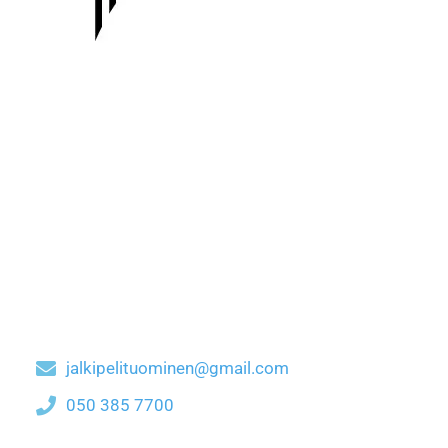
jalkipelituominen@gmail.com
050 385 7700