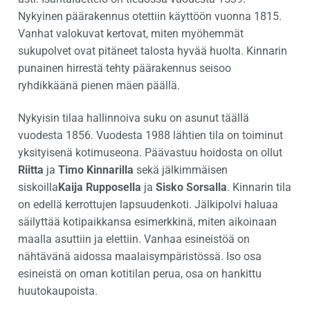
Nykyinen päärakennus otettiin käyttöön vuonna 1815.
Vanhat valokuvat kertovat, miten myöhemmät
sukupolvet ovat pitäneet talosta hyvää huolta. Kinnarin
punainen hirrestä tehty päärakennus seisoo
ryhdikkäänä pienen mäen päällä.
Nykyisin tilaa hallinnoiva suku on asunut täällä
vuodesta 1856. Vuodesta 1988 lähtien tila on toiminut
yksityisenä kotimuseona. Päävastuu hoidosta on ollut
Riitta
ja
Timo Kinnarilla
sekä jälkimmäisen
siskoilla
Kaija Rupposella
ja
Sisko Sorsalla
. Kinnarin tila
on edellä kerrottujen lapsuudenkoti. Jälkipolvi haluaa
säilyttää kotipaikkansa esimerkkinä, miten aikoinaan
maalla asuttiin ja elettiin. Vanhaa esineistöä on
nähtävänä aidossa maalaisympäristössä. Iso osa
esineistä on oman kotitilan perua, osa on hankittu
huutokaupoista.