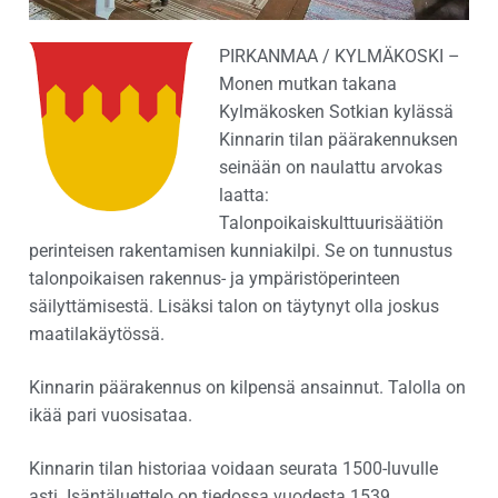
PIRKANMAA / KYLMÄKOSKI –
Monen mutkan takana
Kylmäkosken Sotkian kylässä
Kinnarin tilan päärakennuksen
seinään on naulattu arvokas
laatta:
Talonpoikaiskulttuurisäätiön
perinteisen rakentamisen kunniakilpi. Se on tunnustus
talonpoikaisen rakennus- ja ympäristöperinteen
säilyttämisestä. Lisäksi talon on täytynyt olla joskus
maatilakäytössä.
Kinnarin päärakennus on kilpensä ansainnut. Talolla on
ikää pari vuosisataa.
Kinnarin tilan historiaa voidaan seurata 1500-luvulle
asti. Isäntäluettelo on tiedossa vuodesta 1539.