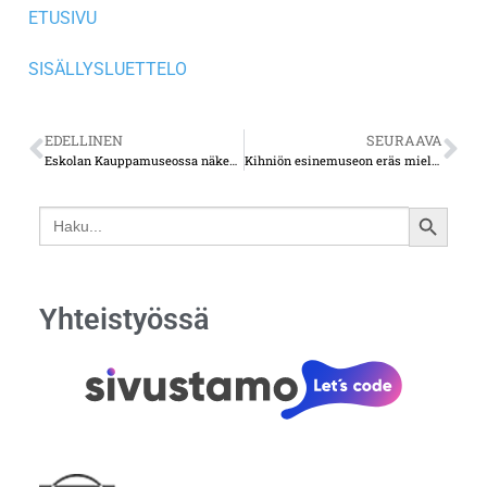
ETUSIVU
SISÄLLYSLUETTELO
EDELLINEN
SEURAAVA
Eskolan Kauppamuseossa näkee millainen oli entisaikojen kyläkauppa
Kihniön esinemuseon eräs mielenkiintoisimmista esineistä on karhunkaataja Martti Kitusen ase
Search
SEARCH
for:
BUTTON
Yhteistyössä