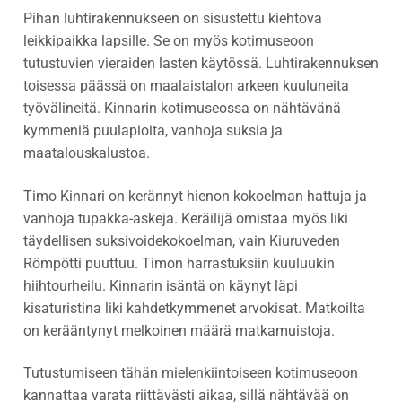
Pihan luhtirakennukseen on sisustettu kiehtova
leikkipaikka lapsille. Se on myös kotimuseoon
tutustuvien vieraiden lasten käytössä. Luhtirakennuksen
toisessa päässä on maalaistalon arkeen kuuluneita
työvälineitä. Kinnarin kotimuseossa on nähtävänä
kymmeniä puulapioita, vanhoja suksia ja
maatalouskalustoa.
Timo Kinnari on kerännyt hienon kokoelman hattuja ja
vanhoja tupakka-askeja. Keräilijä omistaa myös liki
täydellisen suksivoidekokoelman, vain Kiuruveden
Römpötti puuttuu. Timon harrastuksiin kuuluukin
hiihtourheilu. Kinnarin isäntä on käynyt läpi
kisaturistina liki kahdetkymmenet arvokisat. Matkoilta
on kerääntynyt melkoinen määrä matkamuistoja.
Tutustumiseen tähän mielenkiintoiseen kotimuseoon
kannattaa varata riittävästi aikaa, sillä nähtävää on