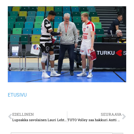
ETUSIVU
EDELLINEN
SEURAAVA
Lupsakka savolainen Lauri Lehtonen sopii kuin nenä päähän TUTO Volleyn hyvähenkiseen joukkueeseen
TUTO Volley saa hakkuri Antti Ropposesta merkittävän vahvistuksen