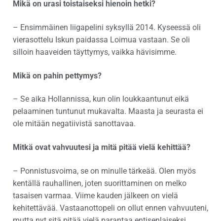
Mikä on urasi toistaiseksi hienoin hetki?
– Ensimmäinen liigapelini syksyllä 2014. Kyseessä oli
vierasottelu Iskun paidassa Loimua vastaan. Se oli
silloin haaveiden täyttymys, vaikka hävisimme.
Mikä on pahin pettymys?
– Se aika Hollannissa, kun olin loukkaantunut eikä
pelaaminen tuntunut mukavalta. Maasta ja seurasta ei
ole mitään negatiivistä sanottavaa.
Mitkä ovat vahvuutesi ja mitä pitää vielä kehittää?
– Ponnistusvoima, se on minulle tärkeää. Olen myös
kentällä rauhallinen, joten suorittaminen on melko
tasaisen varmaa. Viime kauden jälkeen on vielä
kehitettävää. Vastaanottopeli on ollut ennen vahvuuteni,
mutta nyt sitä pitää vielä parantaa entisenlaiseksi.