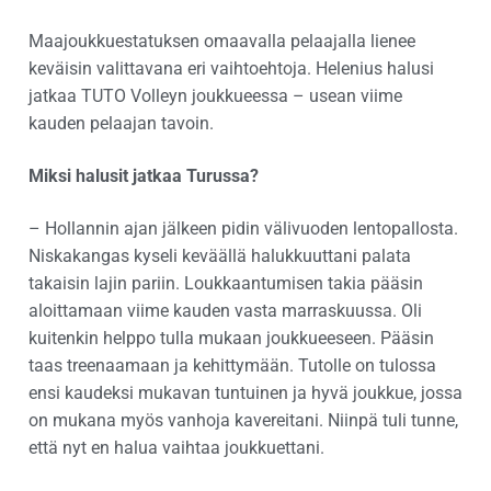
Maajoukkuestatuksen omaavalla pelaajalla lienee
keväisin valittavana eri vaihtoehtoja. Helenius halusi
jatkaa TUTO Volleyn joukkueessa – usean viime
kauden pelaajan tavoin.
Miksi halusit jatkaa Turussa?
– Hollannin ajan jälkeen pidin välivuoden lentopallosta.
Niskakangas kyseli keväällä halukkuuttani palata
takaisin lajin pariin. Loukkaantumisen takia pääsin
aloittamaan viime kauden vasta marraskuussa. Oli
kuitenkin helppo tulla mukaan joukkueeseen. Pääsin
taas treenaamaan ja kehittymään. Tutolle on tulossa
ensi kaudeksi mukavan tuntuinen ja hyvä joukkue, jossa
on mukana myös vanhoja kavereitani. Niinpä tuli tunne,
että nyt en halua vaihtaa joukkuettani.