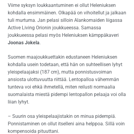
Viime syksyn loukkaantuminen ei ollut Heleniuksen
kohdalla ensimmäinen. Olkapää on vihoitellut ja jalkaan
tuli murtuma. Jan pelasi silloin Alankomaiden liigassa
Active Living Orionin joukkueessa. Samassa
joukkueessa pelasi myös Heleniuksen kämppäkaveri
Joonas Jokela
.
Suomen maajoukkuettakin edustaneen Heleniuksen
kohdalla usein todetaan, että hän on suhteellisen lyhyt
yleispelaajaksi (187 cm), mutta ponnistusvoiman
ansiosta ulottuvuutta riittää. Lentopalloa vähemmän
tunteva voi ehkä ihmetellä, miten reilusti normaalia
suomalaista miestä pidempi lentopallon pelaaja voi olla
liian lyhyt.
– Suurin osa yleispelaajistakin on minua pidempiä.
Ponnistaminen on ollut itselleni aina helppoa. Sillä voin
kompensoida pituuttani.