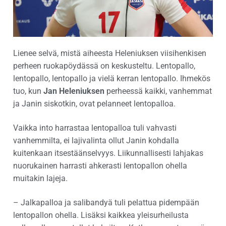
Lienee selvä, mistä aiheesta Heleniuksen viisihenkisen
perheen ruokapöydässä on keskusteltu. Lentopallo,
lentopallo, lentopallo ja vielä kerran lentopallo. Ihmekös
tuo, kun
Jan Heleniuksen
perheessä kaikki, vanhemmat
ja Janin siskotkin, ovat pelanneet lentopalloa.
Vaikka into harrastaa lentopalloa tuli vahvasti
vanhemmilta, ei lajivalinta ollut Janin kohdalla
kuitenkaan itsestäänselvyys. Liikunnallisesti lahjakas
nuorukainen harrasti ahkerasti lentopallon ohella
muitakin lajeja.
– Jalkapalloa ja salibandyä tuli pelattua pidempään
lentopallon ohella. Lisäksi kaikkea yleisurheilusta