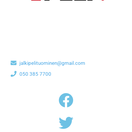
jalkipelituominen@gmail.com
050 385 7700