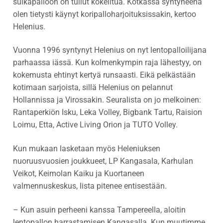
sulkapalloon on tullut kokeiltua. Kotkassa syntyneenä
olen tietysti käynyt koripalloharjoituksissakin, kertoo
Helenius.
Vuonna 1996 syntynyt Helenius on nyt lentopalloilijana
parhaassa iässä. Kun kolmenkympin raja lähestyy, on
kokemusta ehtinyt kertyä runsaasti. Eikä pelkästään
kotimaan sarjoista, sillä Helenius on pelannut
Hollannissa ja Virossakin. Seuralista on jo melkoinen:
Rantaperkiön Isku, Leka Volley, Bigbank Tartu, Raision
Loimu, Etta, Active Living Orion ja TUTO Volley.
Kun mukaan lasketaan myös Heleniuksen
nuoruusvuosien joukkueet, LP Kangasala, Karhulan
Veikot, Keimolan Kaiku ja Kuortaneen
valmennuskeskus, lista pitenee entisestään.
– Kun asuin perheeni kanssa Tampereella, aloitin
lentopallon harrastamisen Kangasalla. Kun muutimme