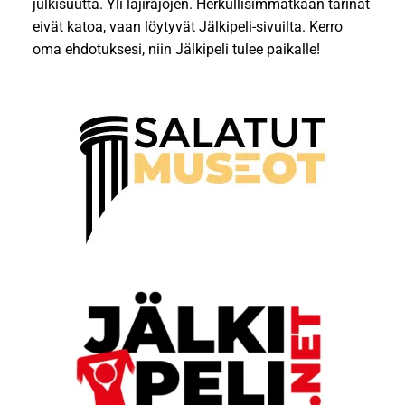
julkisuutta. Yli lajirajojen. Herkullisimmatkaan tarinat
eivät katoa, vaan löytyvät Jälkipeli-sivuilta. Kerro
oma ehdotuksesi, niin Jälkipeli tulee paikalle!