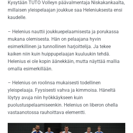
Kysytään TUTO Volleyn päävalmentaja Niskakankaalta,
millaisen yleispelaajan joukkue saa Heleniuksesta ensi
kaudelle.
– Helenius nauttii joukkuepelaamisesta ja porukassa
mukana olemisesta. Hän on pelaajana hyvin
esimerkillinen ja tunnollinen harjoittelija. Ja tekee
kaiken niin kuin huippupelaajan kuuluukin tehdä.
Helenius ei ole kopin äänekkäin, mutta näyttää mallia
omalla esimerkillään.
– Helenius on roolinsa mukaisesti todellinen
yleispelaaja. Fyysisesti vahva ja kimmoisa. Häneltä
löytyy avuja niin hyökkäykseen kuin
puolustuspelaamiseenkin. Helenius on liberon ohella
vastaanotossa rauhoittava elementti.