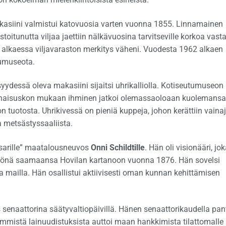
kasiini valmistui katovuosia varten vuonna 1855. Linnamainen
stoitunutta viljaa jaettiin nälkävuosina tarvitseville korkoa vast
 alkaessa viljavaraston merkitys väheni. Vuodesta 1962 alkaen
tumuseota.
dessä oleva makasiini sijaitsi uhrikalliolla. Kotiseutumuseon
uinaisuskon mukaan ihminen jatkoi olemassaoloaan kuolemansa
n tuotosta. Uhrikivessä on pieniä kuppeja, johon kerättiin vainaj
a metsästyssaaliista.
sarille” maatalousneuvos
Onni Schildtille
. Hän oli visionääri, jo
intönä saamaansa Hovilan kartanoon vuonna 1876. Hän sovelsi
 mailla. Hän osallistui aktiivisesti oman kunnan kehittämisen
senaattorina säätyvaltiopäivillä. Hänen senaattorikaudella pant
ävimmistä lainuudistuksista auttoi maan hankkimista tilattomalle