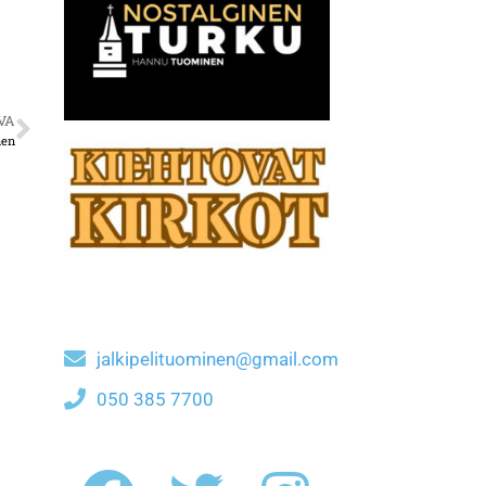
VA
nen
jalkipelituominen@gmail.com
050 385 7700