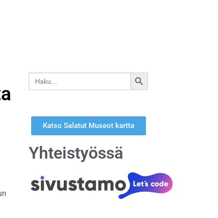
Search
SEARCH
for:
ta
BUTTON
Katso Salatut Museot kartta
Yhteistyössä
un