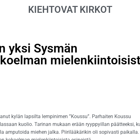
KIEHTOVAT KIRKOT
on yksi Sysmän
oelman mielenkiintoisis
aanut kylän lapsilta lempinimen ”Koussu”. Parhaiten Koussu
alassaan kuolio. Tarinan mukaan erään ryyppyillan päätteeksi, k
la amputoida miehen jalka. Piirilääkärikin oli sopivasti paikalla.
 kokoelman mielenkiintoisista esineistä.