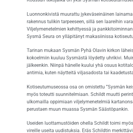
Luonnonkivistä muurattu jykeväseinäinen lainama
rakennus tulikin tarpeeseen, sillä sen laareihin vara
Viljelymenetelmien kehittyessä ja pankkitoiminnan
Sysmä Seura on ylläpitänyt makasiinissa kotiseu
Tarinan mukaan Sysmän Pyhä Olavin kirkon läheisyy
kokoelmiin kuuluu Sysmästä löydetty uhrikivi. M
jälkeenkin. Niinpä hänelle kuului yhä osuus kotitalo
antimia, kuten näytteitä viljasadosta tai kaadetust
Kotiseutumuseossa osa on omistettu ”Sysmän kei
myös toteutti suunnitelmiaan. Schildt muutti per
ulkomailla oppimiaan viljelymenetelmiä kartanonsa
perustaen muun muassa Sysmän Säästöpankin.
Useiden luottamustöiden ohella Schildt toimi myös 
vireille useita uudistuksia. Eräs Schildtin merkitt