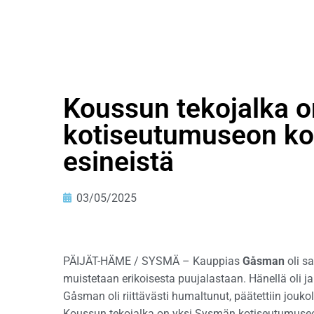
Koussun tekojalka 
kotiseutumuseon kok
esineistä
03/05/2025
PÄIJÄT-HÄME / SYSMÄ – Kauppias
Gåsman
oli s
muistetaan erikoisesta puujalastaan. Hänellä oli j
Gåsman oli riittävästi humaltunut, päätettiin joukol
Koussun tekojalka on yksi Sysmän kotiseutumuseon