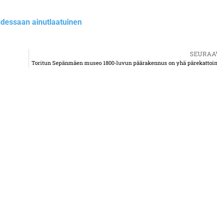
essaan ainutlaatuinen
SEURAA
Toritun Sepänmäen museo 1800-luvun päärakennus on yhä pärekattoi