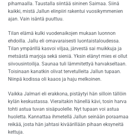
pihamaalla. Taustalla siintää sininen Saimaa. Siinä
kaikki, mistä Jallun elinpiiri rakentui vuosikymmenien
ajan. Vain isäntä puuttuu.
Tilan elämä kulki vuodenaikojen mukaan luonnon
ehdoilla. Jallu eli omavaraisesti luontaistaloudessa.
Tilan ympärillä kasvoi viljaa, järvestä sai muikkuja ja
metsästä marjoja sekä sieniä. Yksin elänyt mies ei ollut
siivousintoilija. Saunaa tuli lämmitettyä harvakseltaan.
Toisinaan kanatkin olivat tervetulleita Jallun tupaan.
Niinpä kodissa oli kaaos ja haju melkoinen.
Vaikka Jalmari eli erakkona, pistäytyi hän silloin tällöin
kylän keskustassa. Vieraitakin hänellä kävi, tosin harva
tohti astua tuvan sisäpuolelle. Nyt tupaan voi astua
huoletta. Kannattaa ihmetellä Jallun seinään poraamaa
reikää, josta hän jahtasi kiväärillään pihaan eksyneitä
kettuja.