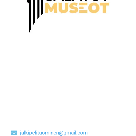
jalkipelituominen@gmail.com