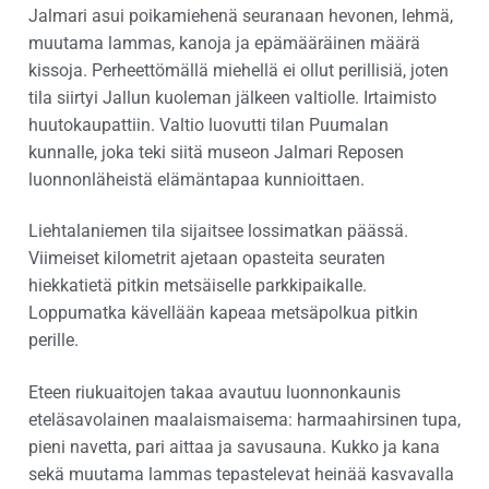
Jalmari asui poikamiehenä seuranaan hevonen, lehmä,
muutama lammas, kanoja ja epämääräinen määrä
kissoja. Perheettömällä miehellä ei ollut perillisiä, joten
tila siirtyi Jallun kuoleman jälkeen valtiolle. Irtaimisto
huutokaupattiin. Valtio luovutti tilan Puumalan
kunnalle, joka teki siitä museon Jalmari Reposen
luonnonläheistä elämäntapaa kunnioittaen.
Liehtalaniemen tila sijaitsee lossimatkan päässä.
Viimeiset kilometrit ajetaan opasteita seuraten
hiekkatietä pitkin metsäiselle parkkipaikalle.
Loppumatka kävellään kapeaa metsäpolkua pitkin
perille.
Eteen riukuaitojen takaa avautuu luonnonkaunis
eteläsavolainen maalaismaisema: harmaahirsinen tupa,
pieni navetta, pari aittaa ja savusauna. Kukko ja kana
sekä muutama lammas tepastelevat heinää kasvavalla