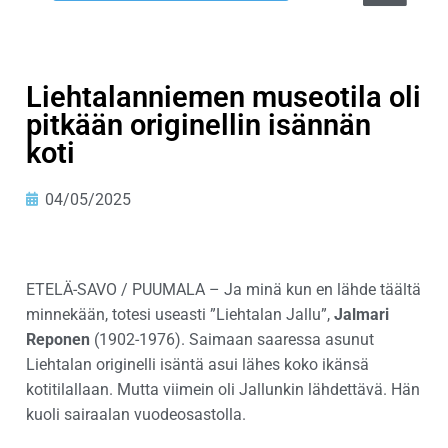
Liehtalanniemen museotila oli
pitkään originellin isännän
koti
04/05/2025
ETELÄ-SAVO / PUUMALA – Ja minä kun en lähde täältä
minnekään, totesi useasti ”Liehtalan Jallu”,
Jalmari
Reponen
(1902-1976). Saimaan saaressa asunut
Liehtalan originelli isäntä asui lähes koko ikänsä
kotitilallaan. Mutta viimein oli Jallunkin lähdettävä. Hän
kuoli sairaalan vuodeosastolla.