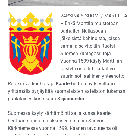
VARSINAIS-SUOMI / MARTTILA
– Ehkä Marttila muistetaan
parhaiten Nuijasodan
jälkeisistä kahinoista, joissa
samalla selviteltiin Ruotsi-
Suomen kuningasriitoja.
Vuonna 1599 käyty Marttilan
taistelu on ollut Härkätien
suurin sotilaallinen yhteenotto.
Ruotsin valtionhoitaja
Kaarle
-herttua pyrki valtaan
yrittämällä syrjäyttää suomalaisten aateliston tukeman
puolalaisen kuninkaan
Sigismundin
.
Suomessa käyty kärhämöinti sai alkunsa Kaarle-
herttuan noustua joukkoineen maihin Sauvon
Kärkniemessä vuonna 1599. Kaarlen tavoitteena oli