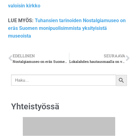
valoisin kirkko
LUE MYÖS:
Tuhansien tarinoiden Nostalgiamuseo on
eräs Suomen monipuolisimmista yksityisistä
museoista
EDELLINEN
SEURAAVA
Nostalgiamuseo on eräs Suomen monipuolisimmista yksityisistä museoista
Lokalahden hautausmaalla on vaikuttavia muistomerkkejä
Search
SEARCH
for:
BUTTON
Yhteistyössä