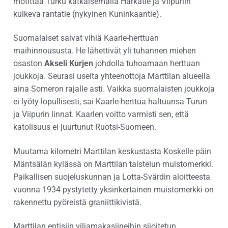
motittaa Turku katkaisemalla Härkätie ja Viipuriin
kulkeva rantatie (nykyinen Kuninkaantie).
Suomalaiset saivat vihiä Kaarle-herttuan
maihinnoususta. He lähettivät yli tuhannen miehen
osaston
Akseli Kurjen
johdolla tuhoamaan herttuan
joukkoja. Seurasi useita yhteenottoja Marttilan alueella
aina Someron rajalle asti. Vaikka suomalaisten joukkoja
ei lyöty lopullisesti, sai Kaarle-herttua haltuunsa Turun
ja Viipurin linnat. Kaarlen voitto varmisti sen, että
katolisuus ei juurtunut Ruotsi-Suomeen.
Muutama kilometri Marttilan keskustasta Koskelle päin
Mäntsälän kylässä on Marttilan taistelun muistomerkki.
Paikallisen suojeluskunnan ja Lotta-Svärdin aloitteesta
vuonna 1934 pystytetty yksinkertainen muistomerkki on
rakennettu pyöreistä graniittikivistä.
Marttilan entisiin viljamakasiineihin sijoitetun