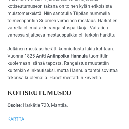
kotiseutumuseon takana on toinen kylän erikoisista
muistomerkeistä. Niin sanotulla Tiipilän nummella
toimeenpantiin Suomen viimeinen mestaus. Härkätien
varrella oli muitakin rangaistuspaikkoja. Valtatien
varressa sijaitseva mestauspaikka oli tarkoin harkittu.
Julkinen mestaus herätti kunnioitusta lakia kohtaan.
Vuonna 1825
Antti Antinpoika Hannula
tuomittiin
kuolemaan isänsä taposta. Rangaistus muutettiin
kuitenkin elinkautiseksi, mutta Hannula tahtoi sovittaa
tekonsa kuolemalla. Hänet mestattiin kirveellä.
KOTISEUTUMUSEO
Osoite
: Härkätie 720, Marttila.
KARTTA