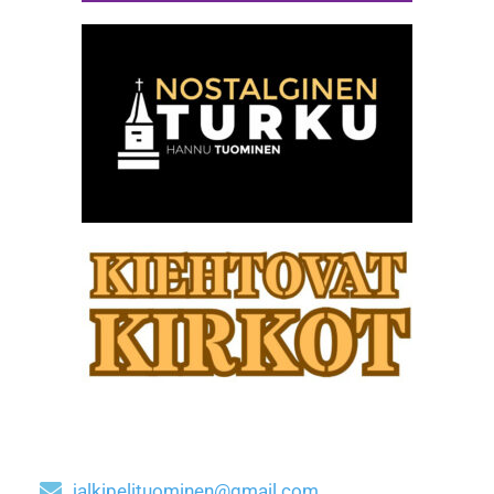
jalkipelituominen@gmail.com