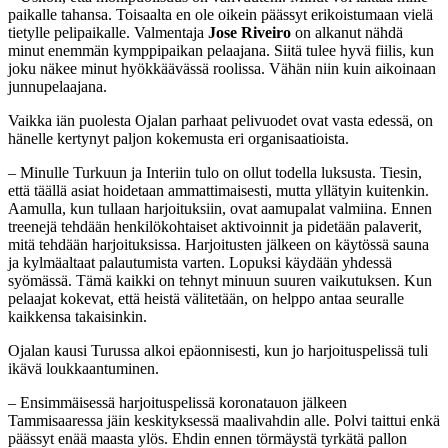
paikalle tahansa. Toisaalta en ole oikein päässyt erikoistumaan vielä
tietylle pelipaikalle. Valmentaja
Jose Riveiro
on alkanut nähdä
minut enemmän kymppipaikan pelaajana. Siitä tulee hyvä fiilis, kun
joku näkee minut hyökkäävässä roolissa. Vähän niin kuin aikoinaan
junnupelaajana.
Vaikka iän puolesta Ojalan parhaat pelivuodet ovat vasta edessä, on
hänelle kertynyt paljon kokemusta eri organisaatioista.
– Minulle Turkuun ja Interiin tulo on ollut todella luksusta. Tiesin,
että täällä asiat hoidetaan ammattimaisesti, mutta yllätyin kuitenkin.
Aamulla, kun tullaan harjoituksiin, ovat aamupalat valmiina. Ennen
treenejä tehdään henkilökohtaiset aktivoinnit ja pidetään palaverit,
mitä tehdään harjoituksissa. Harjoitusten jälkeen on käytössä sauna
ja kylmäaltaat palautumista varten. Lopuksi käydään yhdessä
syömässä. Tämä kaikki on tehnyt minuun suuren vaikutuksen. Kun
pelaajat kokevat, että heistä välitetään, on helppo antaa seuralle
kaikkensa takaisinkin.
Ojalan kausi Turussa alkoi epäonnisesti, kun jo harjoituspelissä tuli
ikävä loukkaantuminen.
– Ensimmäisessä harjoituspelissä koronatauon jälkeen
Tammisaaressa jäin keskityksessä maalivahdin alle. Polvi taittui enkä
päässyt enää maasta ylös. Ehdin ennen törmäystä tyrkätä pallon