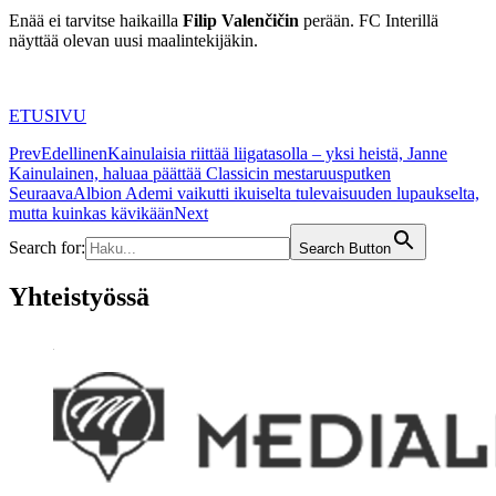
Enää ei tarvitse haikailla
Filip
Valenčičin
perään. FC Interillä
näyttää olevan uusi maalintekijäkin.
ETUSIVU
Prev
Edellinen
Kainulaisia riittää liigatasolla – yksi heistä, Janne
Kainulainen, haluaa päättää Classicin mestaruusputken
Seuraava
Albion Ademi vaikutti ikuiselta tulevaisuuden lupaukselta,
mutta kuinkas kävikään
Next
Search for:
Search Button
Yhteistyössä