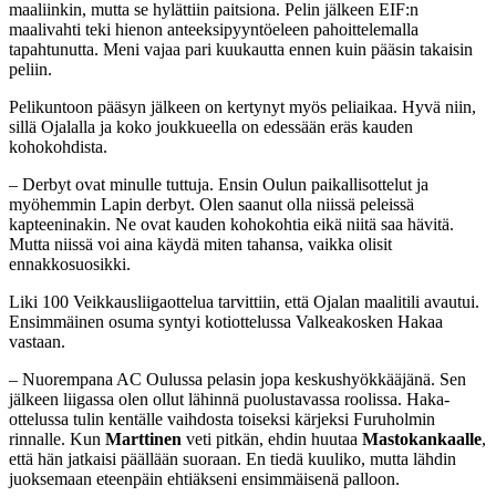
maaliinkin, mutta se hylättiin paitsiona. Pelin jälkeen EIF:n
maalivahti teki hienon anteeksipyyntöeleen pahoittelemalla
tapahtunutta. Meni vajaa pari kuukautta ennen kuin pääsin takaisin
peliin.
Pelikuntoon pääsyn jälkeen on kertynyt myös peliaikaa. Hyvä niin,
sillä Ojalalla ja koko joukkueella on edessään eräs kauden
kohokohdista.
– Derbyt ovat minulle tuttuja. Ensin Oulun paikallisottelut ja
myöhemmin Lapin derbyt. Olen saanut olla niissä peleissä
kapteeninakin. Ne ovat kauden kohokohtia eikä niitä saa hävitä.
Mutta niissä voi aina käydä miten tahansa, vaikka olisit
ennakkosuosikki.
Liki 100 Veikkausliigaottelua tarvittiin, että Ojalan maalitili avautui.
Ensimmäinen osuma syntyi kotiottelussa Valkeakosken Hakaa
vastaan.
– Nuorempana AC Oulussa pelasin jopa keskushyökkääjänä. Sen
jälkeen liigassa olen ollut lähinnä puolustavassa roolissa. Haka-
ottelussa tulin kentälle vaihdosta toiseksi kärjeksi Furuholmin
rinnalle. Kun
Marttinen
veti pitkän, ehdin huutaa
Mastokankaalle
,
että hän jatkaisi päällään suoraan. En tiedä kuuliko, mutta lähdin
juoksemaan eteenpäin ehtiäkseni ensimmäisenä palloon.