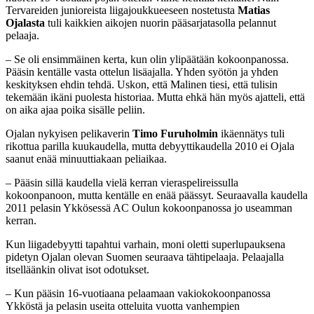
Tervareiden junioreista liigajoukkueeseen nostetusta
Matias
Ojalasta
tuli kaikkien aikojen nuorin pääsarjatasolla pelannut
pelaaja.
– Se oli ensimmäinen kerta, kun olin ylipäätään kokoonpanossa.
Pääsin kentälle vasta ottelun lisäajalla. Yhden syötön ja yhden
keskityksen ehdin tehdä. Uskon, että Malinen tiesi, että tulisin
tekemään ikäni puolesta historiaa. Mutta ehkä hän myös ajatteli, että
on aika ajaa poika sisälle peliin.
Ojalan nykyisen pelikaverin
Timo Furuholmin
ikäennätys tuli
rikottua parilla kuukaudella, mutta debyyttikaudella 2010 ei Ojala
saanut enää minuuttiakaan peliaikaa.
– Pääsin sillä kaudella vielä kerran vieraspelireissulla
kokoonpanoon, mutta kentälle en enää päässyt. Seuraavalla kaudella
2011 pelasin Ykkösessä AC Oulun kokoonpanossa jo useamman
kerran.
Kun liigadebyytti tapahtui varhain, moni oletti superlupauksena
pidetyn Ojalan olevan Suomen seuraava tähtipelaaja. Pelaajalla
itselläänkin olivat isot odotukset.
– Kun pääsin 16-vuotiaana pelaamaan vakiokokoonpanossa
Ykköstä ja pelasin useita otteluita vuotta vanhempien