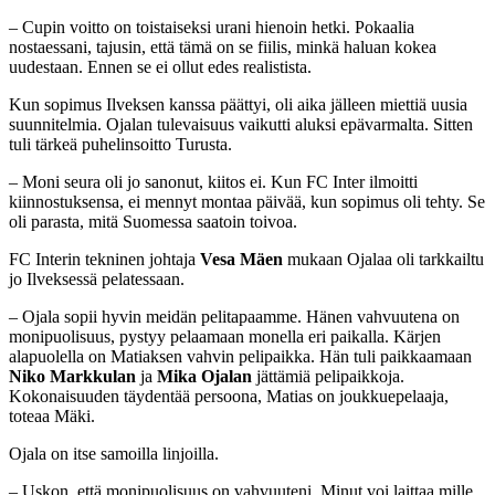
– Cupin voitto on toistaiseksi urani hienoin hetki. Pokaalia
nostaessani, tajusin, että tämä on se fiilis, minkä haluan kokea
uudestaan. Ennen se ei ollut edes realistista.
Kun sopimus Ilveksen kanssa päättyi, oli aika jälleen miettiä uusia
suunnitelmia. Ojalan tulevaisuus vaikutti aluksi epävarmalta. Sitten
tuli tärkeä puhelinsoitto Turusta.
– Moni seura oli jo sanonut, kiitos ei. Kun FC Inter ilmoitti
kiinnostuksensa, ei mennyt montaa päivää, kun sopimus oli tehty. Se
oli parasta, mitä Suomessa saatoin toivoa.
FC Interin tekninen johtaja
Vesa Mäen
mukaan Ojalaa oli tarkkailtu
jo Ilveksessä pelatessaan.
– Ojala sopii hyvin meidän pelitapaamme. Hänen vahvuutena on
monipuolisuus, pystyy pelaamaan monella eri paikalla. Kärjen
alapuolella on Matiaksen vahvin pelipaikka. Hän tuli paikkaamaan
Niko Markkulan
ja
Mika Ojalan
jättämiä pelipaikkoja.
Kokonaisuuden täydentää persoona, Matias on joukkuepelaaja,
toteaa Mäki.
Ojala on itse samoilla linjoilla.
– Uskon, että monipuolisuus on vahvuuteni. Minut voi laittaa mille