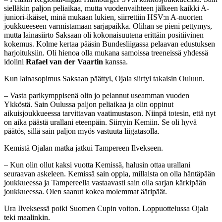
sielläkin paljon peliaikaa, mutta vuodenvaihteen jälkeen kaikki A-
juniori-ikäiset, minä mukaan lukien, siirrettiin HSV:n A-nuorten
joukkueeseen varmistamaan sarjapaikka. Olihan se pieni pettymys,
mutta lainasiirto Saksaan oli kokonaisuutena erittäin positiivinen
kokemus. Kolme kertaa pääsin Bundesliigassa pelaavan edustuksen
harjoituksiin. Oli hienoa olla mukana samoissa treeneissä yhdessä
idolini
Rafael van der Vaartin
kanssa.
Kun lainasopimus Saksaan päättyi, Ojala siirtyi takaisin Ouluun.
– Vasta parikymppisenä olin jo pelannut useamman vuoden
Ykköstä. Sain Oulussa paljon peliaikaa ja olin oppinut
aikuisjoukkueessa tarvittavan vaatimustason. Niinpä totesin, että nyt
on aika päästä urallani eteenpäin. Siirryin Kemiin. Se oli hyvä
päätös, sillä sain paljon myös vastuuta liigatasolla.
Kemistä Ojalan matka jatkui Tampereen Ilvekseen.
– Kun olin ollut kaksi vuotta Kemissä, halusin ottaa urallani
seuraavan askeleen. Kemissä sain oppia, millaista on olla häntäpään
joukkueessa ja Tampereella vastaavasti sain olla sarjan kärkipään
joukkueessa. Olen saanut kokea molemmat ääripäät.
Ura Ilveksessä poiki Suomen Cupin voiton. Loppuottelussa Ojala
teki maalinkin.