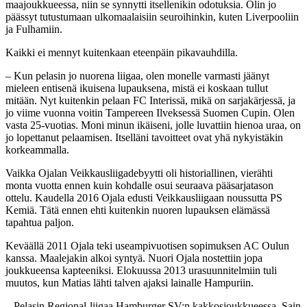
maajoukkueessa, niin se synnytti itsellenikin odotuksia. Olin jo
päässyt tutustumaan ulkomaalaisiin seuroihinkin, kuten Liverpooliin
ja Fulhamiin.
Kaikki ei mennyt kuitenkaan eteenpäin pikavauhdilla.
– Kun pelasin jo nuorena liigaa, olen monelle varmasti jäänyt
mieleen entisenä ikuisena lupauksena, mistä ei koskaan tullut
mitään. Nyt kuitenkin pelaan FC Interissä, mikä on sarjakärjessä, ja
jo viime vuonna voitin Tampereen Ilveksessä Suomen Cupin. Olen
vasta 25-vuotias. Moni minun ikäiseni, jolle luvattiin hienoa uraa, on
jo lopettanut pelaamisen. Itselläni tavoitteet ovat yhä nykyistäkin
korkeammalla.
Vaikka Ojalan Veikkausliigadebyytti oli historiallinen, vierähti
monta vuotta ennen kuin kohdalle osui seuraava pääsarjatason
ottelu. Kaudella 2016 Ojala edusti Veikkausliigaan noussutta PS
Kemiä. Tätä ennen ehti kuitenkin nuoren lupauksen elämässä
tapahtua paljon.
Keväällä 2011 Ojala teki useampivuotisen sopimuksen AC Oulun
kanssa. Maalejakin alkoi syntyä. Nuori Ojala nostettiin jopa
joukkueensa kapteeniksi. Elokuussa 2013 urasuunnitelmiin tuli
muutos, kun Matias lähti talven ajaksi lainalle Hampuriin.
– Pelasin Regional-liigaa Hamburger SV:n kakkosjoukkueessa. Sain