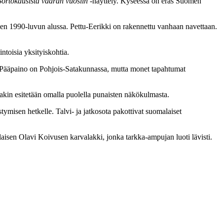
Sortokausista vaaran vuosiin
-näyttely. Kyseessä on eräs Suomen
leen 1990-luvun alussa. Pettu-Eerikki on rakennettu vanhaan navettaan.
ntoisia yksityiskohtia.
ta. Pääpaino on Pohjois-Satakunnassa, mutta monet tapahtumat
takin esitetään omalla puolella punaisten näkökulmasta.
ymisen hetkelle. Talvi- ja jatkosota pakottivat suomalaiset
isen Olavi Koivusen karvalakki, jonka tarkka-ampujan luoti lävisti.