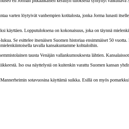
 museo eli Jorman pitkäaikaisen keräilyn tuloksena syntynyt vaikuttava
intaa varten löytyivät vanhempien kotitalosta, jonka Jorma lunasti itsel
äksi käyttäen. Lopputuloksena on kokonaisuus, joka on täynnä mielenkii
50-lukua. Se esittelee itsenäisen Suomen historiaa ensimmäiset 50 vuot
 mielenkiintoisella tavalla kansakuntamme kohtaloihin.
vasemmistolainen tausta Venäjän vallankumouksesta lähtien. Kansalaisso
ikkeestä. Iso osa näyttelystä on kuitenkin varattu Suomen kansan yhdist
ka Mannerheimin sotavuosina käyttämä suikka. Esillä on myös pomarkkula