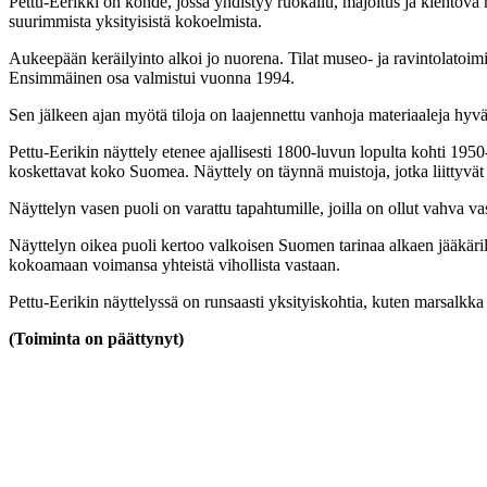
Pettu-Eerikki on kohde, jossa yhdistyy ruokailu, majoitus ja kiehtova
suurimmista yksityisistä kokoelmista.
Aukeepään keräilyinto alkoi jo nuorena. Tilat museo- ja ravintolatoim
Ensimmäinen osa valmistui vuonna 1994.
Sen jälkeen ajan myötä tiloja on laajennettu vanhoja materiaaleja hyv
Pettu-Eerikin näyttely etenee ajallisesti 1800-luvun lopulta kohti 19
koskettavat koko Suomea. Näyttely on täynnä muistoja, jotka liittyvät
Näyttelyn vasen puoli on varattu tapahtumille, joilla on ollut vahva 
Näyttelyn oikea puoli kertoo valkoisen Suomen tarinaa alkaen jääkärili
kokoamaan voimansa yhteistä vihollista vastaan.
Pettu-Eerikin näyttelyssä on runsaasti yksityiskohtia, kuten marsalk
(Toiminta on päättynyt)