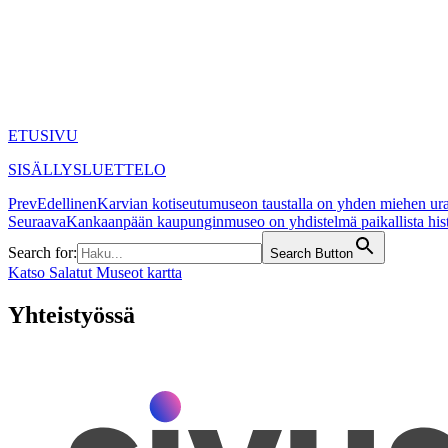
ETUSIVU
SISÄLLYSLUETTELO
Prev
Edellinen
Karvian kotiseutumuseon taustalla on yhden miehen ur
Seuraava
Kankaanpään kaupunginmuseo on yhdistelmä paikallista histor
Search for:
Search Button
Katso Salatut Museot kartta
Yhteistyössä