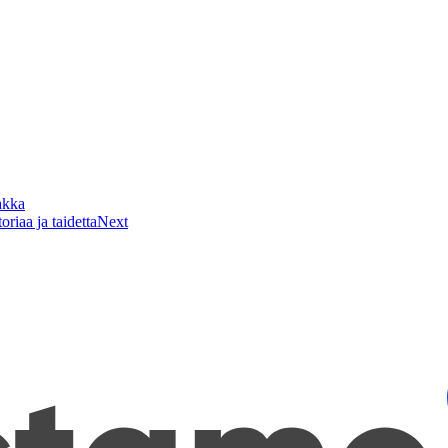
akka
iaa ja taidetta
Next