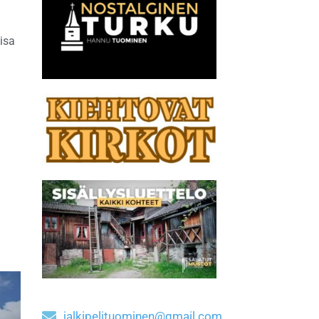
uisa
jalkipelituominen@gmail.com