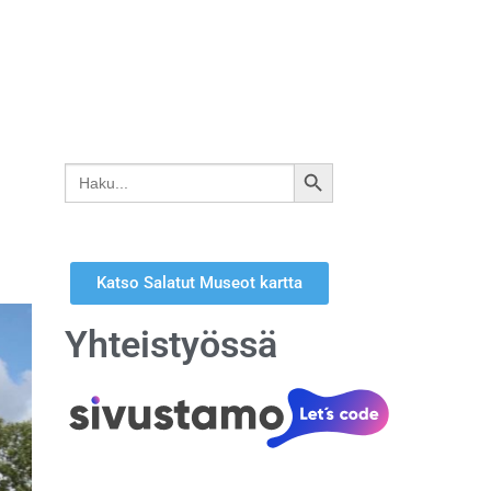
Search
SEARCH
for:
BUTTON
Katso Salatut Museot kartta
Yhteistyössä