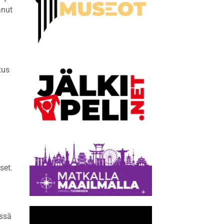
anut
tus
a
set.
yssä