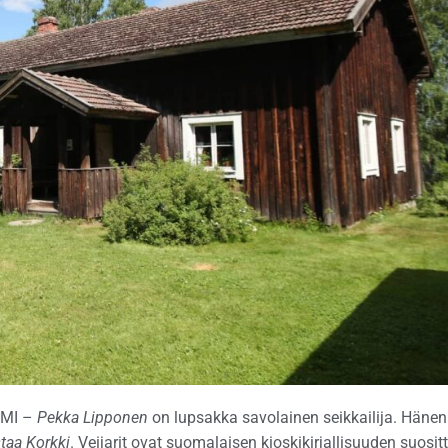
LMI –
Pekka Lipponen
on lupsakka savolainen seikkailija. Hänen
taa Korkki
. Veijarit ovat suomalaisen kioskikirjallisuuden suosit