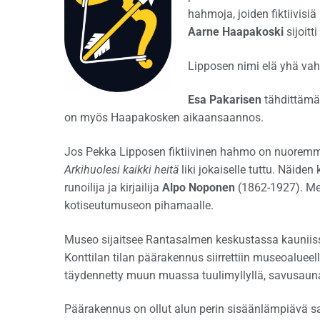
hahmoja, joiden fiktiivisiä
Aarne Haapakoski
sijoitt
Lipposen nimi elä yhä vah
Esa Pakarisen
tähdittämä
on myös Haapakosken aikaansaannos.
Jos Pekka Lipposen fiktiivinen hahmo on nuoremmil
Arkihuolesi kaikki heitä
liki jokaiselle tuttu. Näide
runoilija ja kirjailija
Alpo Noponen
(1862-1927). Mes
kotiseutumuseon pihamaalle.
Museo sijaitsee Rantasalmen keskustassa kauniissa
Konttilan tilan päärakennus siirrettiin museoalueel
täydennetty muun muassa tuulimyllyllä, savusaunalla
Päärakennus on ollut alun perin sisäänlämpiävä s