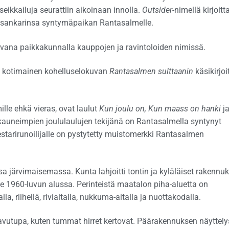
 seikkailuja seurattiin aikoinaan innolla.
Outsider
-nimellä kirjoitt
i sankarinsa syntymäpaikan Rantasalmelle.
vana paikkakunnalla kauppojen ja ravintoloiden nimissä.
 kotimainen kohelluselokuvan
Rantasalmen sulttaanin
käsikirjoi
le ehkä vieras, ovat laulut
Kun joulu on, Kun maass on hanki
j
n kauneimpien joululaulujen tekijänä on Rantasalmella syntynyt
tarirunoilijalle on pystytetty muistomerkki Rantasalmen
 järvimaisemassa. Kunta lahjoitti tontin ja kyläläiset rakennuk
le 1960-luvun alussa. Perinteistä maatalon piha-aluetta on
, riihellä, riviaitalla, nukkuma-aitalla ja nuottakodalla.
avutupa, kuten tummat hirret kertovat. Päärakennuksen näyttel