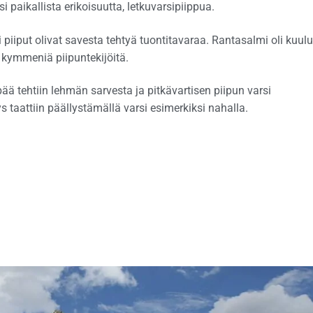
i paikallista erikoisuutta, letkuvarsipiippua.
 piiput olivat savesta tehtyä tuontitavaraa. Rantasalmi oli kuul
 kymmeniä piipuntekijöitä.
ä tehtiin lehmän sarvesta ja pitkävartisen piipun varsi
ys taattiin päällystämällä varsi esimerkiksi nahalla.