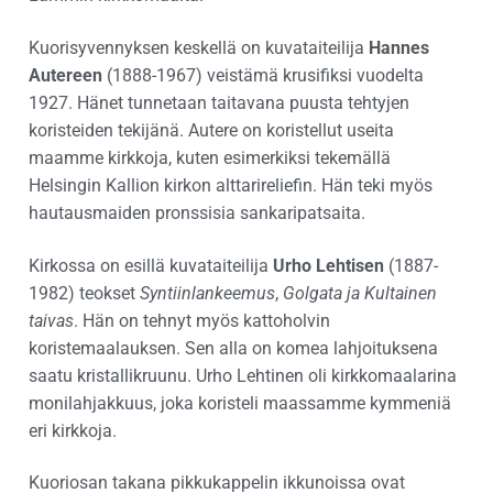
Kuorisyvennyksen keskellä on kuvataiteilija
Hannes
Autereen
(1888-1967) veistämä krusifiksi vuodelta
1927. Hänet tunnetaan taitavana puusta tehtyjen
koristeiden tekijänä. Autere on koristellut useita
maamme kirkkoja, kuten esimerkiksi tekemällä
Helsingin Kallion kirkon alttarireliefin. Hän teki myös
hautausmaiden pronssisia sankaripatsaita.
Kirkossa on esillä kuvataiteilija
Urho Lehtisen
(1887-
1982) teokset
Syntiinlankeemus
,
Golgata ja Kultainen
taivas
. Hän on tehnyt myös kattoholvin
koristemaalauksen. Sen alla on komea lahjoituksena
saatu kristallikruunu. Urho Lehtinen oli kirkkomaalarina
monilahjakkuus, joka koristeli maassamme kymmeniä
eri kirkkoja.
Kuoriosan takana pikkukappelin ikkunoissa ovat