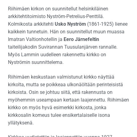
Riihimäen kirkon on suunnitellut helsinkiläinen
arkkitehtitoimisto Nyström-Petrelius-Penttilä.
Kolmikosta arkkitehti
Usko Nyström
(1861-1925) lienee
kaikkein tunnetuin. Hän on suunnitellut muun muassa
Imatran Valtionhotellin ja
Eero Järnefeltin
taiteilijakodin Suvirannan Tuusulanjärven rannalle.
Myös Lammin uudelleen rakennettu kirkko on
Nyströmin suunnittelema.
Riihimäen keskustaan valmistunut kirkko näyttää
kirkolta, mutta se poikkeaa ulkonäöltään perinteisistä
kirkoista. Osin se johtuu siitä, että rakennusta on
myöhemmin useampaan kertaan laajennettu. Riihimäen
kirkko on myös hyvä esimerkki kirkosta, jonka
kirkkosalin komeus tulee ensikertalaiselle isona
yllätyksenä.