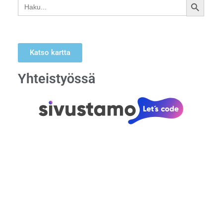
Search
SEARCH
for:
BUTTON
Katso kartta
Yhteistyössä