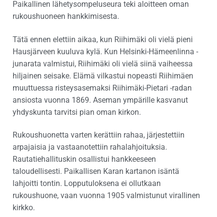
Paikallinen lähetysompeluseura teki aloitteen oman
rukoushuoneen hankkimisesta.
Tätä ennen elettiin aikaa, kun Riihimäki oli vielä pieni
Hausjärveen kuuluva kylä. Kun Helsinki-Hämeenlinna -
junarata valmistui, Riihimäki oli vielä siinä vaiheessa
hiljainen seisake. Elämä vilkastui nopeasti Riihimäen
muuttuessa risteysasemaksi Riihimäki-Pietari -radan
ansiosta vuonna 1869. Aseman ympärille kasvanut
yhdyskunta tarvitsi pian oman kirkon.
Rukoushuonetta varten kerättiin rahaa, järjestettiin
arpajaisia ja vastaanotettiin rahalahjoituksia.
Rautatiehallituskin osallistui hankkeeseen
taloudellisesti. Paikallisen Karan kartanon isäntä
lahjoitti tontin. Lopputuloksena ei ollutkaan
rukoushuone, vaan vuonna 1905 valmistunut virallinen
kirkko.