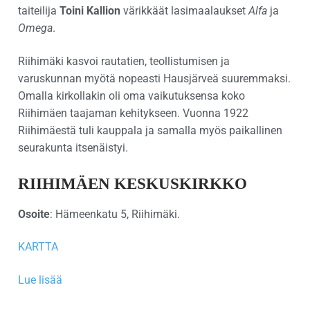
taiteilija
Toini Kallion
värikkäät lasimaalaukset
Alfa
ja
Omega
.
Riihimäki kasvoi rautatien, teollistumisen ja
varuskunnan myötä nopeasti Hausjärveä suuremmaksi.
Omalla kirkollakin oli oma vaikutuksensa koko
Riihimäen taajaman kehitykseen. Vuonna 1922
Riihimäestä tuli kauppala ja samalla myös paikallinen
seurakunta itsenäistyi.
RIIHIMÄEN KESKUSKIRKKO
Osoite
: Hämeenkatu 5, Riihimäki.
KARTTA
Lue lisää