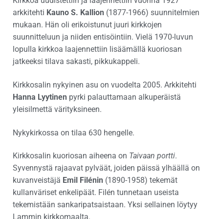
Kirkkoa uudistettiin ja laajennettiin vuonna 1927
arkkitehti
Kauno S. Kallion
(1877-1966) suunnitelmien
mukaan. Hän oli erikoistunut juuri kirkkojen
suunnitteluun ja niiden entisöintiin. Vielä 1970-luvun
lopulla kirkkoa laajennettiin lisäämällä kuoriosan
jatkeeksi tilava sakasti, pikkukappeli.
Kirkkosalin nykyinen asu on vuodelta 2005. Arkkitehti
Hanna Lyytinen
pyrki palauttamaan alkuperäistä
yleisilmettä värityksineen.
Nykykirkossa on tilaa 630 hengelle.
Kirkkosalin kuoriosan aiheena on
Taivaan portti
.
Syvennystä rajaavat pylväät, joiden päissä ylhäällä on
kuvanveistäjä
Emil Filénin
(1890-1958) tekemät
kullanväriset enkelipäät. Filén tunnetaan useista
tekemistään sankaripatsaistaan. Yksi sellainen löytyy
Lammin kirkkomaalta.