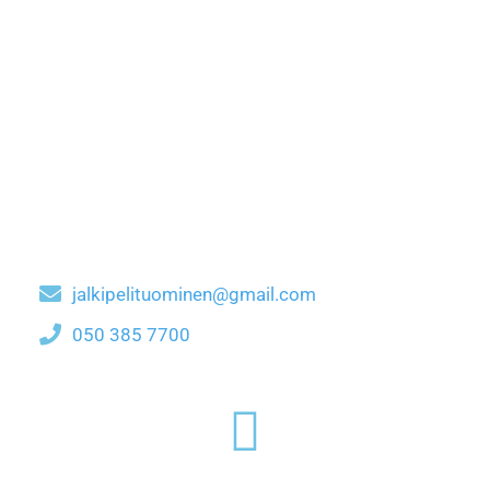
jalkipelituominen@gmail.com
050 385 7700