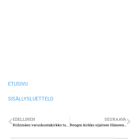
ETUSIVU
SISÄLLYSLUETTELO
EDELLINEN
SEURAAVA
Riihimäen varuskuntakirkko tuli tiensä päähän
Rengon kirkko sijaitsee Hämeen Härkätien varrella idyllissä maisemissa