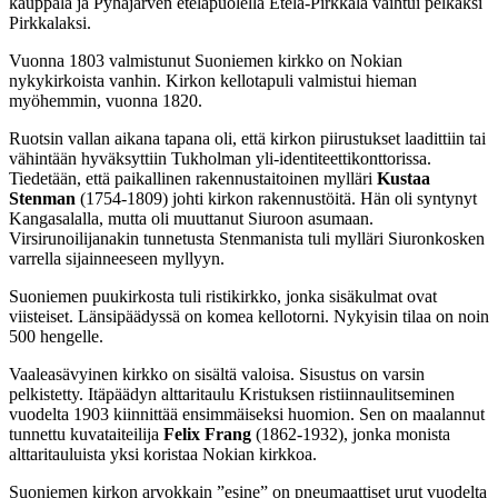
kauppala ja Pyhäjärven eteläpuolella Etelä-Pirkkala vaihtui pelkäksi
Pirkkalaksi.
Vuonna 1803 valmistunut Suoniemen kirkko on Nokian
nykykirkoista vanhin. Kirkon kellotapuli valmistui hieman
myöhemmin, vuonna 1820.
Ruotsin vallan aikana tapana oli, että kirkon piirustukset laadittiin tai
vähintään hyväksyttiin Tukholman yli-identiteettikonttorissa.
Tiedetään, että paikallinen rakennustaitoinen mylläri
Kustaa
Stenman
(1754-1809) johti kirkon rakennustöitä. Hän oli syntynyt
Kangasalalla, mutta oli muuttanut Siuroon asumaan.
Virsirunoilijanakin tunnetusta Stenmanista tuli mylläri Siuronkosken
varrella sijainneeseen myllyyn.
Suoniemen puukirkosta tuli ristikirkko, jonka sisäkulmat ovat
viisteiset. Länsipäädyssä on komea kellotorni. Nykyisin tilaa on noin
500 hengelle.
Vaaleasävyinen kirkko on sisältä valoisa. Sisustus on varsin
pelkistetty. Itäpäädyn alttaritaulu Kristuksen ristiinnaulitseminen
vuodelta 1903 kiinnittää ensimmäiseksi huomion. Sen on maalannut
tunnettu kuvataiteilija
Felix Frang
(1862-1932), jonka monista
alttaritauluista yksi koristaa Nokian kirkkoa.
Suoniemen kirkon arvokkain ”esine” on pneumaattiset urut vuodelta