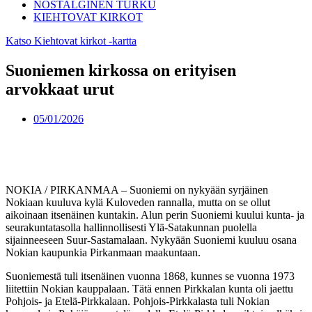
NOSTALGINEN TURKU
KIEHTOVAT KIRKOT
Katso Kiehtovat kirkot -kartta
Suoniemen kirkossa on erityisen
arvokkaat urut
05/01/2026
NOKIA / PIRKANMAA – Suoniemi on nykyään syrjäinen
Nokiaan kuuluva kylä Kuloveden rannalla, mutta on se ollut
aikoinaan itsenäinen kuntakin. Alun perin Suoniemi kuului kunta- ja
seurakuntatasolla hallinnollisesti Ylä-Satakunnan puolella
sijainneeseen Suur-Sastamalaan. Nykyään Suoniemi kuuluu osana
Nokian kaupunkia Pirkanmaan maakuntaan.
Suoniemestä tuli itsenäinen vuonna 1868, kunnes se vuonna 1973
liitettiin Nokian kauppalaan. Tätä ennen Pirkkalan kunta oli jaettu
Pohjois- ja Etelä-Pirkkalaan. Pohjois-Pirkkalasta tuli Nokian