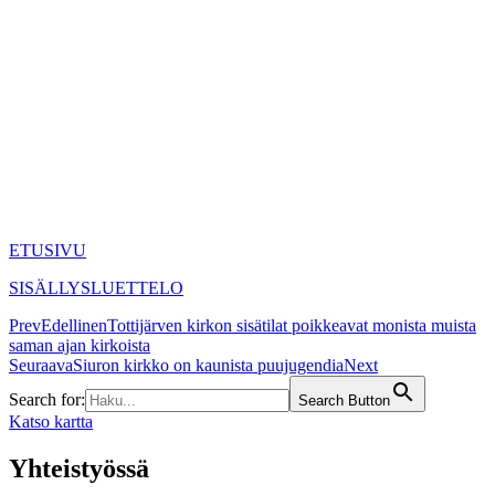
ETUSIVU
SISÄLLYSLUETTELO
Prev
Edellinen
Tottijärven kirkon sisätilat poikkeavat monista muista
saman ajan kirkoista
Seuraava
Siuron kirkko on kaunista puujugendia
Next
Search for:
Search Button
Katso kartta
Yhteistyössä