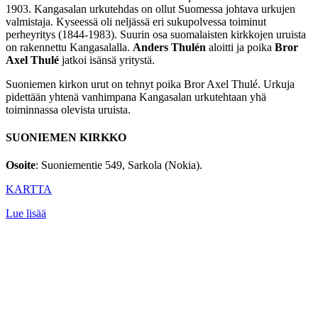
1903. Kangasalan urkutehdas on ollut Suomessa johtava urkujen
valmistaja. Kyseessä oli neljässä eri sukupolvessa toiminut
perheyritys (1844-1983). Suurin osa suomalaisten kirkkojen uruista
on rakennettu Kangasalalla.
Anders Thulén
aloitti ja poika
Bror
Axel Thulé
jatkoi isänsä yritystä.
Suoniemen kirkon urut on tehnyt poika Bror Axel Thulé. Urkuja
pidettään yhtenä vanhimpana Kangasalan urkutehtaan yhä
toiminnassa olevista uruista.
SUONIEMEN KIRKKO
Osoite
: Suoniementie 549, Sarkola (Nokia).
KARTTA
Lue lisää