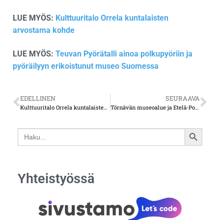
LUE MYÖS:
Kulttuuritalo Orrela kuntalaisten
arvostama kohde
LUE MYÖS:
Teuvan Pyörätalli ainoa polkupyöriin ja
pyöräilyyn erikoistunut museo Suomessa
EDELLINEN
SEURAAVA
Kulttuuritalo Orrela kuntalaisten arvostama kohde
Törnävän museoalue ja Etelä-Pohjanmaan museo – kaikki sai alkunsa ruukista ja ruutitehtaasta
Search
SEARCH
for:
BUTTON
Yhteistyössä