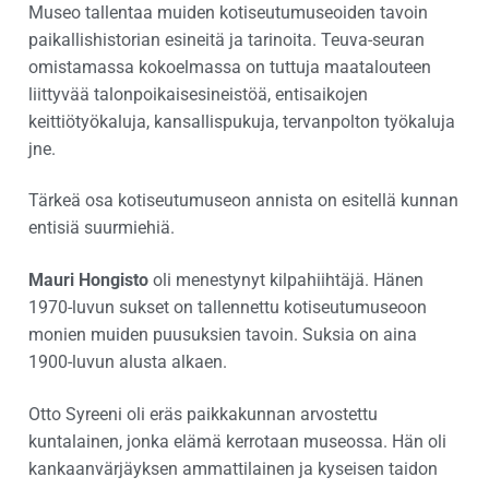
Museo tallentaa muiden kotiseutumuseoiden tavoin
paikallishistorian esineitä ja tarinoita. Teuva-seuran
omistamassa kokoelmassa on tuttuja maatalouteen
liittyvää talonpoikaisesineistöä, entisaikojen
keittiötyökaluja, kansallispukuja, tervanpolton työkaluja
jne.
Tärkeä osa kotiseutumuseon annista on esitellä kunnan
entisiä suurmiehiä.
Mauri Hongisto
oli menestynyt kilpahiihtäjä. Hänen
1970-luvun sukset on tallennettu kotiseutumuseoon
monien muiden puusuksien tavoin. Suksia on aina
1900-luvun alusta alkaen.
Otto Syreeni oli eräs paikkakunnan arvostettu
kuntalainen, jonka elämä kerrotaan museossa. Hän oli
kankaanvärjäyksen ammattilainen ja kyseisen taidon