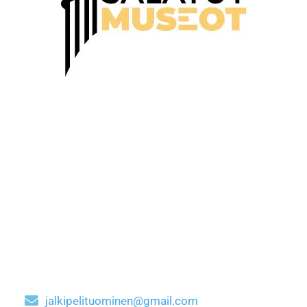
jalkipelituominen@gmail.com