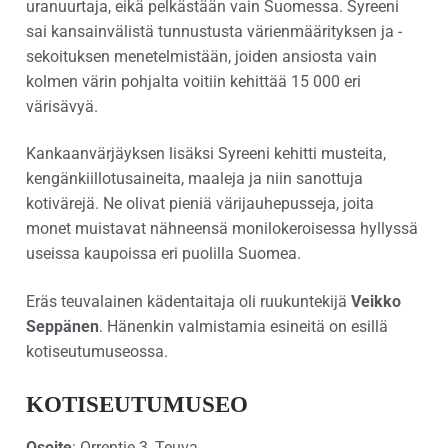
uranuurtaja, eikä pelkästään vain Suomessa. Syreeni
sai kansainvälistä tunnustusta värienmäärityksen ja -
sekoituksen menetelmistään, joiden ansiosta vain
kolmen värin pohjalta voitiin kehittää 15 000 eri
värisävyä.
Kankaanvärjäyksen lisäksi Syreeni kehitti musteita,
kengänkiillotusaineita, maaleja ja niin sanottuja
kotivärejä. Ne olivat pieniä värijauhepusseja, joita
monet muistavat nähneensä monilokeroisessa hyllyssä
useissa kaupoissa eri puolilla Suomea.
Eräs teuvalainen kädentaitaja oli ruukuntekijä
Veikko
Seppänen
. Hänenkin valmistamia esineitä on esillä
kotiseutumuseossa.
KOTISEUTUMUSEO
Osoite
: Orrentie 3, Teuva.