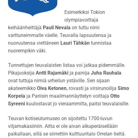
Esimerkiksi Tokion
olympiavoittaja
keihäänheittäjä
Pauli Nevala
on tuttu nimi
varttuneimmalle väelle. Teuvalla lapsuutensa ja
nuoruutensa viettäneen
Lauri Tähkän
tunnistaa
nuorempikin väki.
Tunnettujen teuvalaisten listaa voi jatkaa pidemmälle.
Pikajuoksija
Antti Rajamäki
ja painija
Juha Rauhala
ovat tuttuja nimiä urheilun ystäville. Sen sijaan
akateemikko
Oiva Ketonen
, rovasti ja virsirunoilija
Simo
Korpela
ja Pariisin maailmannäyttelyn voittaja
Otto
Syreeni
kuulostavat jo vieraammilta, paitsi teuvalaisille.
Teuvan kotiseutumuseo on sijoitettu 1700-luvun
viljamakasiiniin. Aitta ei ole aivan alkuperäisellään
paikallaan, sillä se siirrettiin kulttuuritalo Orrelan tieltä.