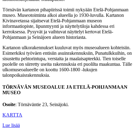
Törnävän kartanon pihapiirissä toimii nykyään Etelä-Pohjanmaan
museo. Museotoiminta alkoi alueella jo 1930-luvulla. Kartanon
Kivinavetassa sijaitsevat Etelä-Pohjanmaan museon
informaatiopiste, lipunmyynti ja näyttelytiloja kahdessa eri
kerroksessa. Pysyvät ja vaihtuvat näyttelyt kertovat Etelä-
Pohjanmaan ja Seinäjoen alueen historiasta.
Kartanon ulkorakennukset kuuluvat myös museoalueen kohteisiin.
Esimerkiksi työväen entisiin asuinrakennuksiin, Punatulkkuihin, on
sisustettu pehtorintupa, verstaita ja maalaisapteekki. Tien toiselle
puolelle on siirretty useita rakennuksia eri puolilta maakuntaa. Tälle
ulkomuseoalueelle on koottu 1600-1800 -lukujen
talonpoikaisrakennuksia.
TÖRNÄVÄN MUSEOALUE JA ETELÄ-POHJANMAAN
MUSEO
Osoite
: Törnäväntie 23, Seinäjoki.
KARTTA
Lue lisää