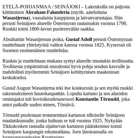
ETELÄ-POHJANMAA / SEINÄJOKI – Lakeuksilla on paljosta
kiittäminen
Abraham Falanderia
(myöh. aateloituna
Wasastjerna
), vaasalaista kauppiasta ja laivanvarustajaa. Hän
perusti Seinäjoen alueelle Östermyran rautaruukin vuonna 1798.
Ruukki toimi 1800-luvun puoleenväliin saakka.
Abrahamin Wasastjernan poika,
Gustaf Adolf
perusti Östermyraan
ruutitehtaan yhteistyönä valtion kanssa vuonna 1825. Kyseessä oli
Suomen ensimmäinen ruutitehdas.
Ruukin ja ruutitehtaan mukana syntyi alueelle muutakin teollisuutta.
Teollisesta ympäristöstä muodostui hyvä pohja seudun kasvulle ja
mahdollisti myöhemmin Seinäjoen kehittymisen maakunnan
keskukseksi.
Gustaf August Wasastjerna teki itse konkurssin ja sen myötä ruukki
rakennuksineen huutokaupattiin. Lopulta kartano ja sen alueiden
omistajaksi tuli hovioikeudenasessori
Konstantin Törnudd
, joka
antoi paikalle uuden nimen, Törnävä.
Törnudd puolestaan testamenttasi kartanon silloiselle Seinäjoen
maalaiskunnalle, jonka haltuun se tuli vuonna 1925. Nykyään
Tikkukosken rannalla sijaitsevan kartanon päärakennus toimii
Seinäjoen kaupungin edustustilana. Joen länsirannalla on
luonnonsuojelualue Ruutipuisto.