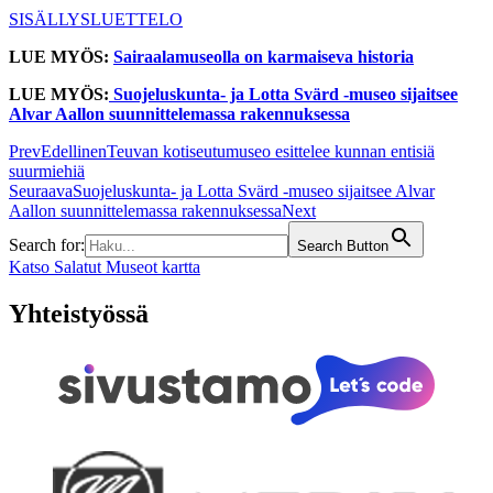
SISÄLLYSLUETTELO
LUE MYÖS:
Sairaalamuseolla on karmaiseva historia
LUE MYÖS:
Suojeluskunta- ja Lotta Svärd -museo sijaitsee
Alvar Aallon suunnittelemassa rakennuksessa
Prev
Edellinen
Teuvan kotiseutumuseo esittelee kunnan entisiä
suurmiehiä
Seuraava
Suojeluskunta- ja Lotta Svärd -museo sijaitsee Alvar
Aallon suunnittelemassa rakennuksessa
Next
Search for:
Search Button
Katso Salatut Museot kartta
Yhteistyössä