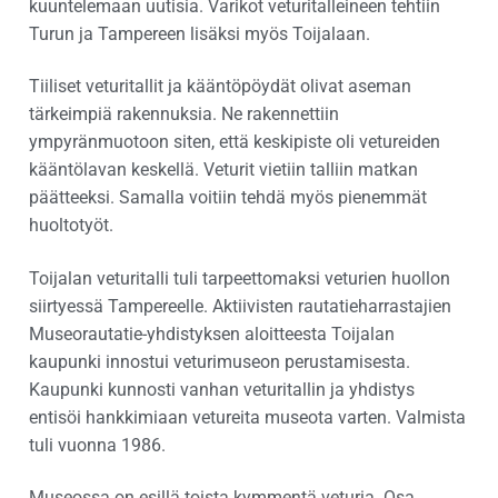
kuuntelemaan uutisia. Varikot veturitalleineen tehtiin
Turun ja Tampereen lisäksi myös Toijalaan.
Tiiliset veturitallit ja kääntöpöydät olivat aseman
tärkeimpiä rakennuksia. Ne rakennettiin
ympyränmuotoon siten, että keskipiste oli vetureiden
kääntölavan keskellä. Veturit vietiin talliin matkan
päätteeksi. Samalla voitiin tehdä myös pienemmät
huoltotyöt.
Toijalan veturitalli tuli tarpeettomaksi veturien huollon
siirtyessä Tampereelle. Aktiivisten rautatieharrastajien
Museorautatie-yhdistyksen aloitteesta Toijalan
kaupunki innostui veturimuseon perustamisesta.
Kaupunki kunnosti vanhan veturitallin ja yhdistys
entisöi hankkimiaan vetureita museota varten. Valmista
tuli vuonna 1986.
Museossa on esillä toista kymmentä veturia. Osa