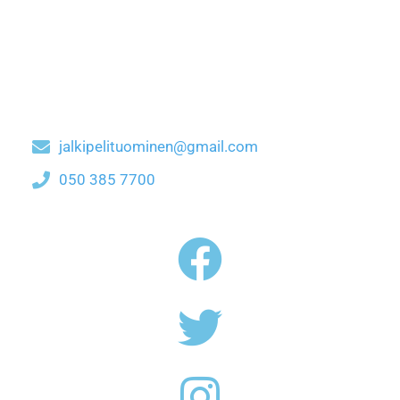
jalkipelituominen@gmail.com
050 385 7700