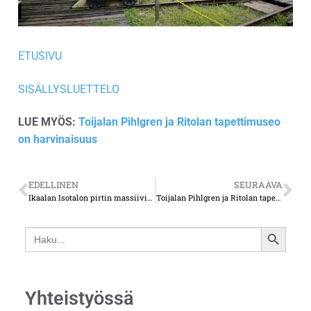
ETUSIVU
SISÄLLYSLUETTELO
LUE MYÖS:
Toijalan Pihlgren ja Ritolan tapettimuseo
on harvinaisuus
EDELLINEN
SEURAAVA
Ikaalan Isotalon pirtin massiivinen uuni on harvinaisuus
Toijalan Pihlgren ja Ritolan tapettimuseo on harvinaisuus
Search
SEARCH
for:
BUTTON
Yhteistyössä