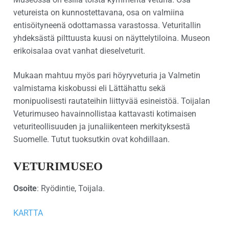
vetureista on kunnostettavana, osa on valmiina
entisöityneenä odottamassa varastossa. Veturitallin
yhdeksästä pilttuusta kuusi on näyttelytiloina. Museon
erikoisalaa ovat vanhat dieselveturit.
Mukaan mahtuu myös pari höyryveturia ja Valmetin
valmistama kiskobussi eli Lättähattu sekä
monipuolisesti rautateihin liittyvää esineistöä. Toijalan
Veturimuseo havainnollistaa kattavasti kotimaisen
veturiteollisuuden ja junaliikenteen merkityksestä
Suomelle. Tutut tuoksutkin ovat kohdillaan.
VETURIMUSEO
Osoite
: Ryödintie, Toijala.
KARTTA