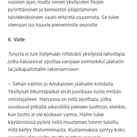
vuosien ajan, mutta omien yksityisten tilojen
pyörittäminen ja kiinteistön ylläpitäminen
taloteknikoineen vaatii erityistä osaamista. Se tulee
olemaan iso haaste pienemmille seuroille.
6. Väite
Turusta ei tule löytymään riittävästi yksityisiä rahoittajia,
jotka haluaisivat sijoittaa varojaan esimerkiksi jäähallin
tai jalkapallohallin rakentamiseen.
– Sehän nähtiin jo Artukaisten jäähallin kohdalla.
Yksityiset liikuntapaikat eivät juurikaan tuota mitään
omistajalleen. Harvassa on niitä sijoittajia, jotka
suostuvat pitkällä aikavälillä pieneen tuottoon, etenkin,
kun tuotto ei ole koskaan varma. Hallin tulee
käytännössä pyöriä niillä muutaman tunnin tuloilla,
mitä kertyy iltatoiminnasta. Kustannuksia syntyy koko