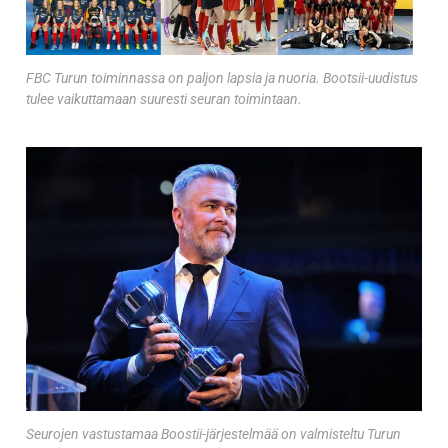
FBC Turun toiminnassa on paljon lapsia ja nuoria. Bootsii-uudistus
tulee vaikuttamaan suuresti seuran toimintaan.
Seurojen vastustamaa Boostii-järjestelmää on valmisteltu Turun