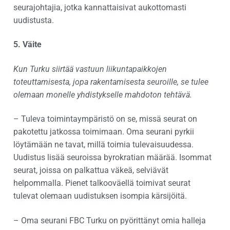
seurajohtajia, jotka kannattaisivat aukottomasti
uudistusta.
5. Väite
Kun Turku siirtää vastuun liikuntapaikkojen
toteuttamisesta, jopa rakentamisesta seuroille, se tulee
olemaan monelle yhdistykselle mahdoton tehtävä.
– Tuleva toimintaympäristö on se, missä seurat on
pakotettu jatkossa toimimaan. Oma seurani pyrkii
löytämään ne tavat, millä toimia tulevaisuudessa.
Uudistus lisää seuroissa byrokratian määrää. Isommat
seurat, joissa on palkattua väkeä, selviävät
helpommalla. Pienet talkooväellä toimivat seurat
tulevat olemaan uudistuksen isompia kärsijöitä.
– Oma seurani FBC Turku on pyörittänyt omia halleja