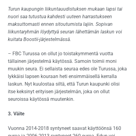
Turun kaupungin liikuntauudistuksen mukaan lapsi tai
nuori saa tutustua kahdesti uuteen harrastukseen
maksuttomasti ennen sitoutumista lajiin. Sopivan
liikuntaryhmän löydyttyä seuran lähettämän laskun voi
kuitata Boostii-järjestelmässä.
– FBC Turussa on ollut jo toistakymmentä vuotta
tällainen järjestelmä käytössä. Samoin toimii moni
muukin seura. Ei sellaista seuraa edes ole Turussa, joka
lykkäisi lapsen kouraan heti ensimmäisellä kerralla
laskun. Nyt kuulostaa siltä, että Turun kaupunki olisi
itse keksinyt erityisen järjestelmän, joka on ollut
seuroissa käytössä muutenkin.
3. Väite
Vuonna 2014-2018 syntyneet saavat käyttöönsä 160
euroa ja 2006-2013 syntyneet 260 euroa. Edun voi