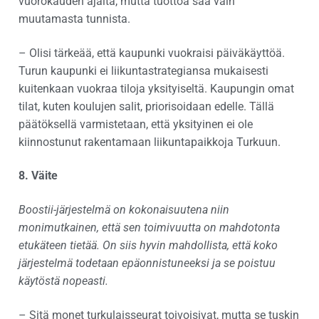
vuorokauden ajalta, mutta tuottoa saa vain
muutamasta tunnista.
– Olisi tärkeää, että kaupunki vuokraisi päiväkäyttöä.
Turun kaupunki ei liikuntastrategiansa mukaisesti
kuitenkaan vuokraa tiloja yksityiseltä. Kaupungin omat
tilat, kuten koulujen salit, priorisoidaan edelle. Tällä
päätöksellä varmistetaan, että yksityinen ei ole
kiinnostunut rakentamaan liikuntapaikkoja Turkuun.
8. Väite
Boostii-järjestelmä on kokonaisuutena niin
monimutkainen, että sen toimivuutta on mahdotonta
etukäteen tietää. On siis hyvin mahdollista, että koko
järjestelmä todetaan epäonnistuneeksi ja se poistuu
käytöstä nopeasti.
– Sitä monet turkulaisseurat toivoisivat, mutta se tuskin