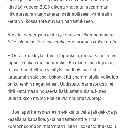
käyttää vuoden 2025 aikana yhden tai useamman
liikuntaseuran tarjoamaan säännölliseen, vähintään
kerran viikossa toteutuvaan harrastukseen.
Boostii-edun myötä lasten ja nuorten liikuntaharrastus
tulee olemaan Turussa edullisempaa kuin aikaisemmin.
– On varmasti yksittäisiä tapauksia, missä kausi tulee
lapselle ehkä edullisemmaksi. Etenkin niissä lajeissa,
missä harjoitellaan yksityisissä tiloissa, ei siis
kaupungin saleissa. Uskon, että enemmistöllä vaikutus
on kuitenkin negatiivinen. Uudistettu harrastekortti ei
riitä kattamaan nousevia lisäkustannuksia, kuten
uudistuksen myötä kallistuvia harjoitusvuoroja.
– Jos lapsi harrastaa esimerkiksi talvella jääkiekkoa ja
kesällä jalkapalloa, yksi harrastekortti ei riitä
kompensoimaan molempien lajien lisäkustannuksia. Eli