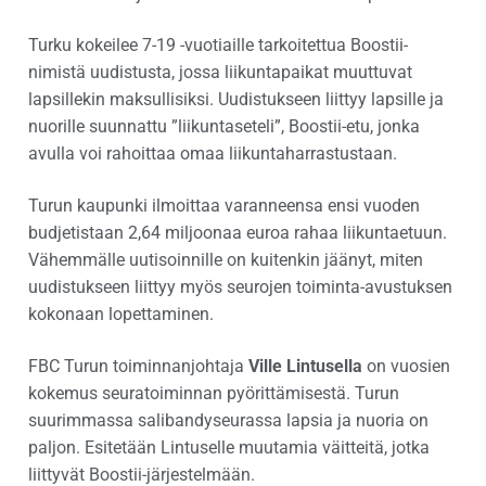
Turku kokeilee 7-19 -vuotiaille tarkoitettua Boostii-
nimistä uudistusta, jossa liikuntapaikat muuttuvat
lapsillekin maksullisiksi. Uudistukseen liittyy lapsille ja
nuorille suunnattu ”liikuntaseteli”, Boostii-etu, jonka
avulla voi rahoittaa omaa liikuntaharrastustaan.
Turun kaupunki ilmoittaa varanneensa ensi vuoden
budjetistaan 2,64 miljoonaa euroa rahaa liikuntaetuun.
Vähemmälle uutisoinnille on kuitenkin jäänyt, miten
uudistukseen liittyy myös seurojen toiminta-avustuksen
kokonaan lopettaminen.
FBC Turun toiminnanjohtaja
Ville Lintusella
on vuosien
kokemus seuratoiminnan pyörittämisestä. Turun
suurimmassa salibandyseurassa lapsia ja nuoria on
paljon. Esitetään Lintuselle muutamia väitteitä, jotka
liittyvät Boostii-järjestelmään.