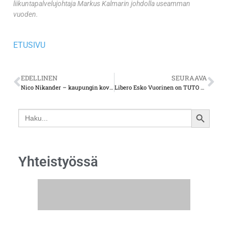
liikuntapalvelujohtaja Markus Kalmarin johdolla useamman
vuoden.
ETUSIVU
EDELLINEN
SEURAAVA
Nico Nikander – kaupungin kovin kannattaja on paikalla TUTO Hockeyn otteluissa kuin TPS:kin otteluissa
Libero Esko Vuorinen on TUTO Volleyn tuorein hankinta – vastavalmistunut tippainssi tuo lisää energiaa joukkueeseen
Search
SEARCH
for:
BUTTON
Yhteistyössä