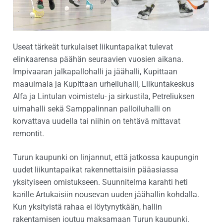
Useat tärkeät turkulaiset liikuntapaikat tulevat
elinkaarensa päähän seuraavien vuosien aikana.
Impivaaran jalkapallohalli ja jäähalli, Kupittaan
maauimala ja Kupittaan urheiluhalli, Liikuntakeskus
Alfa ja Lintulan voimistelu- ja sirkustila, Petreliuksen
uimahalli sekä Samppalinnan palloiluhalli on
korvattava uudella tai niihin on tehtävä mittavat
remontit.
Turun kaupunki on linjannut, että jatkossa kaupungin
uudet liikuntapaikat rakennettaisiin pääasiassa
yksityiseen omistukseen. Suunnitelma karahti heti
karille Artukaisiin nousevan uuden jäähallin kohdalla.
Kun yksityistä rahaa ei löytynytkään, hallin
rakentamisen joutuu maksamaan Turun kaupunki.