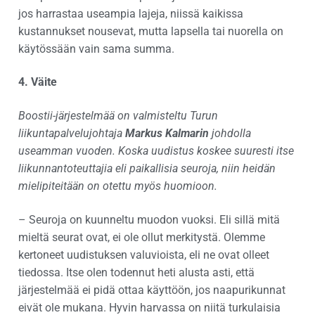
jos harrastaa useampia lajeja, niissä kaikissa
kustannukset nousevat, mutta lapsella tai nuorella on
käytössään vain sama summa.
4. Väite
Boostii-järjestelmää on valmisteltu Turun
liikuntapalvelujohtaja
Markus Kalmarin
johdolla
useamman vuoden. Koska uudistus koskee suuresti itse
liikunnantoteuttajia eli paikallisia seuroja, niin heidän
mielipiteitään on otettu myös huomioon.
– Seuroja on kuunneltu muodon vuoksi. Eli sillä mitä
mieltä seurat ovat, ei ole ollut merkitystä. Olemme
kertoneet uudistuksen valuvioista, eli ne ovat olleet
tiedossa. Itse olen todennut heti alusta asti, että
järjestelmää ei pidä ottaa käyttöön, jos naapurikunnat
eivät ole mukana. Hyvin harvassa on niitä turkulaisia