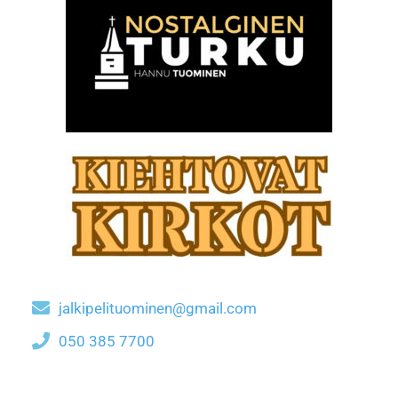
jalkipelituominen@gmail.com
050 385 7700