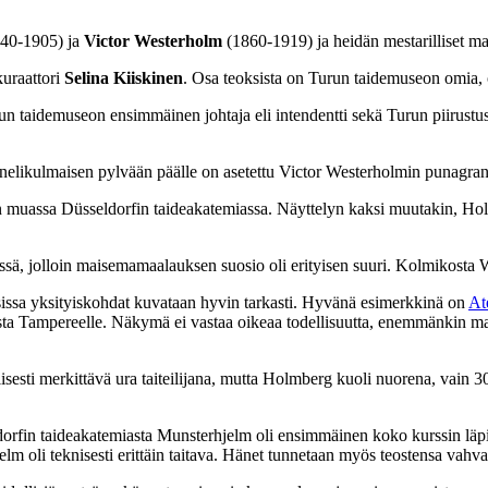
40-1905) ja
Victor Westerholm
(1860-1919) ja heidän mestarilliset m
uraattori
Selina Kiiskinen
. Osa teoksista on Turun taidemuseon omia, o
urun taidemuseon ensimmäinen johtaja eli intendentti sekä Turun piirustu
nelikulmaisen pylvään päälle on asetettu Victor Westerholmin punagrani
un muassa Düsseldorfin taideakatemiassa. Näyttelyn kaksi muutakin, Hol
ssä, jolloin maisemamaalauksen suosio oli erityisen suuri. Kolmikosta 
sissa yksityiskohdat kuvataan
hyvin tarkasti. Hyvänä esimerkkinä on
At
 Tampereelle. Näkymä ei vastaa oikeaa todellisuutta, enemmänkin matk
älisesti merkittävä ura taiteilijana, mutta Holmberg kuoli nuorena, vain
rfin taideakatemiasta Munsterhjelm oli ensimmäinen koko kurssin läpikä
m oli teknisesti erittäin taitava. Hänet tunnetaan myös teostensa vahva