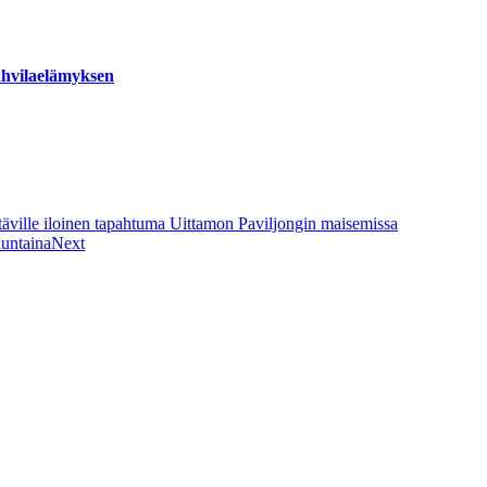
ahvilaelämyksen
täville iloinen tapahtuma Uittamon Paviljongin maisemissa
nuntaina
Next