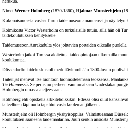
herkkua.
Nimet
Werner Holmberg
(1830-1860),
Hjalmar
Munsterhjelm
(18
Kokonaisuudesta vastaa Turun taidemuseon amanuenssi ja näyttelyn k
Kolmikosta Victor Westerholm on turkulaisille tutuin, sillä hän oli T
taidekoulutuksen kehitykselle.
Taidemuseoon Aurakadulta ylös johtavien portaiden oikealla puolella 
Westerholm jatkoi Turussa aloitettuja taideopintojaan ulkomailla mu
koulukuntaa.
Düsseldorfin taidekeskus oli merkittävimmillään 1800-luvun puoliväli
Taiteilijat menivät itse luontoon luonnostelemaan teoksensa. Maalauk
Tie Hämeessä
. Se perustuu perheen vaunumatkaan Uudestakaupungista
Holmbergin omassa ateljeessaan.
Holmberg ehti opiskella arkkitehdiksikin. Edessä olisi ollut kansainv
taiteellinen läpimurto tapahtui vasta kuoleman jälkeen.
Munsterhjelm oli Holmbergin yksityisoppilas. Valmistuessaan Düsseldo
koulutuksen saaneena taidemaalarina. Juuri senkin ansiosta Munsterhjel