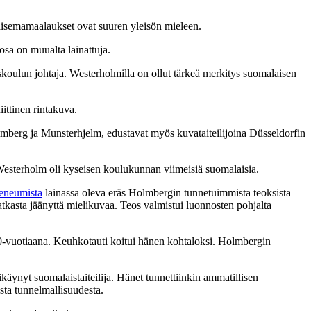
aisemamaalaukset ovat suuren yleisön mieleen.
sa on muualta lainattuja.
skoulun johtaja. Westerholmilla on ollut tärkeä merkitys suomalaisen
ittinen rintakuva.
mberg ja Munsterhjelm, edustavat myös kuvataiteilijoina Düsseldorfin
Westerholm oli kyseisen koulukunnan viimeisiä suomalaisia.
eneumista
lainassa oleva eräs Holmbergin tunnetuimmista teoksista
asta jäänyttä mielikuvaa. Teos valmistui luonnosten pohjalta
 30-vuotiaana. Keuhkotauti koitui hänen kohtaloksi. Holmbergin
ynyt suomalaistaiteilija. Hänet tunnettiinkin ammatillisen
sta tunnelmallisuudesta.