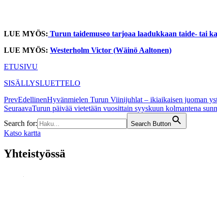
LUE MYÖS:
Turun taidemuseo tarjoaa laadukkaan taide- tai k
LUE MYÖS:
Westerholm Victor (Wäinö Aaltonen)
ETUSIVU
SISÄLLYSLUETTELO
Prev
Edellinen
Hyvänmielen Turun Viinijuhlat – ikiaikaisen juoman ys
Seuraava
Turun päivää vietetään vuosittain syyskuun kolmantena sun
Search for:
Search Button
Katso kartta
Yhteistyössä