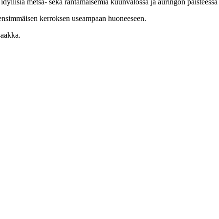
 idyllisiä metsä- sekä rantamaisemia kuunvalossa ja auringon paisteessa
n ensimmäisen kerroksen useampaan huoneeseen.
saakka.