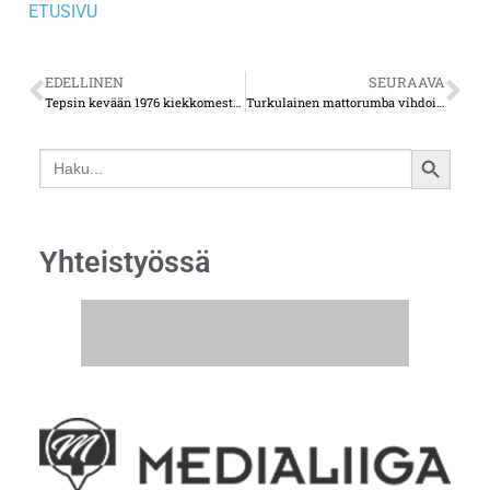
ETUSIVU
EDELLINEN
SEURAAVA
Tepsin kevään 1976 kiekkomestarit jälleen jäällä – SM-liigan ensimmäinen mestaruus tuli Turkuun 50 vuotta sitten
Turkulainen mattorumba vihdoin päätökseen – vuosia sitten tehty virheratkaisu tuli kalliiksi
Search
SEARCH
for:
BUTTON
Yhteistyössä