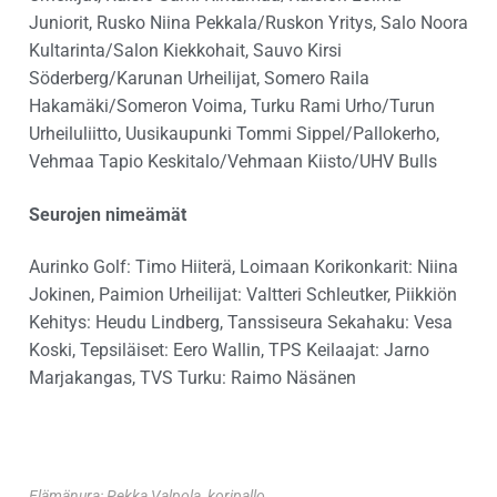
Juniorit, Rusko Niina Pekkala/Ruskon Yritys, Salo Noora
Kultarinta/Salon Kiekkohait, Sauvo Kirsi
Söderberg/Karunan Urheilijat, Somero Raila
Hakamäki/Someron Voima, Turku Rami Urho/Turun
Urheiluliitto, Uusikaupunki Tommi Sippel/Pallokerho,
Vehmaa Tapio Keskitalo/Vehmaan Kiisto/UHV Bulls
Seurojen nimeämät
Aurinko Golf: Timo Hiiterä, Loimaan Korikonkarit: Niina
Jokinen, Paimion Urheilijat: Valtteri Schleutker, Piikkiön
Kehitys: Heudu Lindberg, Tanssiseura Sekahaku: Vesa
Koski, Tepsiläiset: Eero Wallin, TPS Keilaajat: Jarno
Marjakangas, TVS Turku: Raimo Näsänen
Elämänura: Pekka Valpola, koripallo.