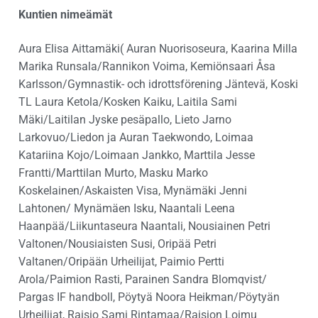
Kuntien nimeämät
Aura Elisa Aittamäki( Auran Nuorisoseura, Kaarina Milla
Marika Runsala/Rannikon Voima, Kemiönsaari Åsa
Karlsson/Gymnastik- och idrottsförening Jäntevä, Koski
TL Laura Ketola/Kosken Kaiku, Laitila Sami
Mäki/Laitilan Jyske pesäpallo, Lieto Jarno
Larkovuo/Liedon ja Auran Taekwondo, Loimaa
Katariina Kojo/Loimaan Jankko, Marttila Jesse
Frantti/Marttilan Murto, Masku Marko
Koskelainen/Askaisten Visa, Mynämäki Jenni
Lahtonen/ Mynämäen Isku, Naantali Leena
Haanpää/Liikuntaseura Naantali, Nousiainen Petri
Valtonen/Nousiaisten Susi, Oripää Petri
Valtanen/Oripään Urheilijat, Paimio Pertti
Arola/Paimion Rasti, Parainen Sandra Blomqvist/
Pargas IF handboll, Pöytyä Noora Heikman/Pöytyän
Urheilijat, Raisio Sami Rintamaa/Raision Loimu