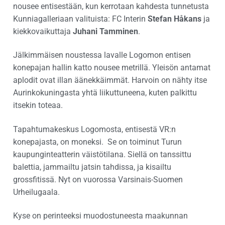
nousee entisestään, kun kerrotaan kahdesta tunnetusta
Kunniagalleriaan valituista: FC Interin
Stefan Håkans
ja
kiekkovaikuttaja
Juhani Tamminen
.
Jälkimmäisen noustessa lavalle Logomon entisen
konepajan hallin katto nousee metrillä. Yleisön antamat
aplodit ovat illan äänekkäimmät. Harvoin on nähty itse
Aurinkokuningasta yhtä liikuttuneena, kuten palkittu
itsekin toteaa.
Tapahtumakeskus Logomosta, entisestä VR:n
konepajasta, on moneksi. Se on toiminut Turun
kaupunginteatterin väistötilana. Siellä on tanssittu
balettia, jammailtu jatsin tahdissa, ja kisailtu
grossfitissä. Nyt on vuorossa Varsinais-Suomen
Urheilugaala.
Kyse on perinteeksi muodostuneesta maakunnan