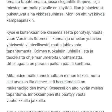
omasta tapahtumasta, jossa elegantille iltapuvulle ja
miesten tummalle puvulle on käyttöä. Illan juhlavieraat
pukeutuvat aina ykkösasuihinsa. Moni on ehtinyt käydä
kampaajallakin.
Kyse ei kuitenkaan ole kliseemäisestä pönötysjuhlasta,
vaan Varsinais-Suomen liikunnan ja urheilun ystävien
yhteisestä viihteellisestä, mutta juhlavasta
tapahtumasta. Kolmen ruokalajin juhlaillallista ja
tasokkaita ohjelmanumeroita unohtamatta.
Urheilugaala on parasta paikan päällä koettuna.
Mitä pidemmälle tunnelmaltaan rennon letkeä, mutta
silti arvokas ilta etenee, sitä herkeämässä on
mukanaolijoiden hymy. Kyseessä on aito hyvän mielen
tapahtuma. Innokkaimpien ilta päättyy vasta
vauhdikkailla jatkoilla.