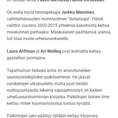
On siellä myös tennispelaaja
Jarkko Nieminen
,
valintatilaisuuden monivuotinen ”ilonpilaaja”. Hänet
valittiin vuosina 2002-2015 yhteensä kaksitoista kertaa
maakunnan parhaaksi. Maskulaisen päättäessä uransa,
tuli tilaa muille urheilusankareille.
Laura Arffman
ja
Ari Welling
ovat kolmatta kertaa
gaalaillan juontajina.
Tapahtuman tärkeää antia on ansioituneiden
seuratyöntekijöiden palkitseminen. He jäävät
valokeilojen ulkopuolelle, mutta juuri heidän
ruohojuuritasolla tekemä vapaaehtoistyö on kaiken
urheiluseuratoiminnan kivijalka. Palkittujen iloinen ilme
kertoo, miten huomionosoitus tuntuu hyvältä.
Palkintojen jako päättyy tälläkin kertaa Varsinais-