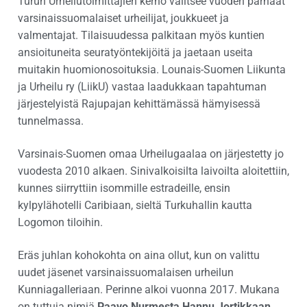
Turun Urheilutoimittajien kerho valitsee vuoden parhaat
varsinaissuomalaiset urheilijat, joukkueet ja
valmentajat. Tilaisuudessa palkitaan myös kuntien
ansioituneita seuratyöntekijöitä ja jaetaan useita
muitakin huomionosoituksia. Lounais-Suomen Liikunta
ja Urheilu ry (LiikU) vastaa laadukkaan tapahtuman
järjestelyistä Rajupajan kehittämässä hämyisessä
tunnelmassa.
Varsinais-Suomen omaa Urheilugaalaa on järjestetty jo
vuodesta 2010 alkaen. Sinivalkoisilta laivoilta aloitettiin,
kunnes siirryttiin isommille estradeille, ensin
kylpylähotelli Caribiaan, sieltä Turkuhallin kautta
Logomon tiloihin.
Eräs juhlan kohokohta on aina ollut, kun on valittu
uudet jäsenet varsinaissuomalaisen urheilun
Kunniagalleriaan. Perinne alkoi vuonna 2017. Mukana
on tuttuja nimiä
Paavo Nurmesta
Hannu Jortikkaan
.