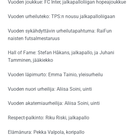
Vuoden joukkue: FC Inter, jalkapalloliigan hopeajoukkue
Vuoden urheiluteko: TPS:n nousu jalkapalloliigaan
Vuoden sykähdyttävin urheilutapahtuma: RaiFun
naisten futsalmestaruus
Hall of Fame: Stefan Håkans, jalkapallo, ja Juhani
Tamminen, jääkiekko
Vuoden läpimurto: Emma Tainio, yleisurheilu
Vuoden nuori urheilija: Aliisa Soini, uinti
Vuoden akatemiaurheilija: Aliisa Soini, uinti
Respect-palkinto: Riku Riski, jalkapallo
Elämänura: Pekka Valpola, koripallo