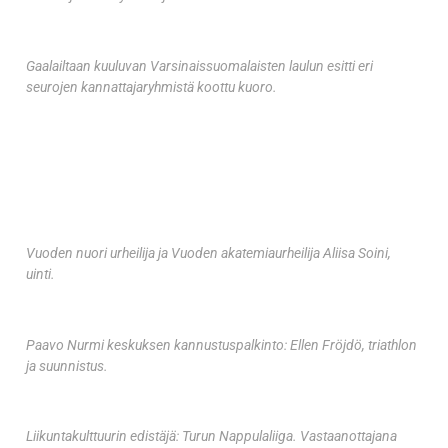
Gaalailtaan kuuluvan Varsinaissuomalaisten laulun esitti eri
seurojen kannattajaryhmistä koottu kuoro.
Vuoden nuori urheilija ja Vuoden akatemiaurheilija Aliisa Soini,
uinti.
Paavo Nurmi keskuksen kannustuspalkinto: Ellen Fröjdö, triathlon
ja suunnistus.
Liikuntakulttuurin edistäjä: Turun Nappulaliiga. Vastaanottajana