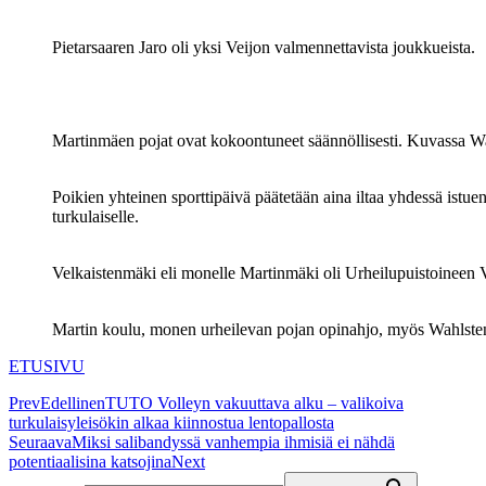
Pietarsaaren Jaro oli yksi Veijon valmennettavista joukkueista.
Martinmäen pojat ovat kokoontuneet säännöllisesti. Kuvassa W
Poikien yhteinen sporttipäivä päätetään aina iltaa yhdessä istu
turkulaiselle.
Velkaistenmäki eli monelle Martinmäki oli Urheilupuistoineen 
Martin koulu, monen urheilevan pojan opinahjo, myös Wahlsten
ETUSIVU
Prev
Edellinen
TUTO Volleyn vakuuttava alku – valikoiva
turkulaisyleisökin alkaa kiinnostua lentopallosta
Seuraava
Miksi salibandyssä vanhempia ihmisiä ei nähdä
potentiaalisina katsojina
Next