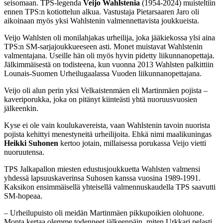
seisomaan. TPS-legenda
Veijo Wahlstenia
(1954-2024) muisteltiin
ennen TPS:n kotiottelun alkua. Vastustaja Pietarsaaren Jaro oli
aikoinaan myös yksi Wahlstenin valmennettavista joukkueista.
Veijo Wahlsten oli monilahjakas urheilija, joka jääkiekossa ylsi aina
TPS:n SM-sarjajoukkueeseen asti. Monet muistavat Wahlstenin
valmentajana. Useille hän oli myös hyvin pidetty liikunnanopettaja.
Jälkimmäisestä on todisteena, kun vuonna 2013 Wahlsten palkittiin
Lounais-Suomen Urheilugaalassa Vuoden liikunnanopettajana.
Veijo oli alun perin yksi Velkaistenmäen eli Martinmäen pojista –
kaveriporukka, joka on pitänyt kiinteästi yhtä nuoruusvuosien
jälkeenkin.
Kyse ei ole vain koulukavereista, vaan Wahlstenin tavoin nuorista
pojista kehittyi menestyneitä urheilijoita. Ehkä nimi maalikuningas
Heikki Suhonen
kertoo jotain, millaisessa porukassa Veijo vietti
nuoruutensa.
TPS Jalkapallon miesten edustusjoukkuetta Wahlsten valmensi
yhdessä lapsuuskaverinsa Suhosen kanssa vuosina 1989-1991.
Kaksikon ensimmäisellä yhteisellä valmennuskaudella TPS saavutti
SM-hopeaa.
– Urheilupuisto oli meidän Martinmäen pikkupoikien olohuone.
Monta kertaa olemme todenneet jälkeenpäin, miten Urkkari pelasti