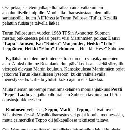
Osa pelaajista eteni jalkapallourallaan aina valtakunnan
absoluuttiselle huipulle. Moni jatkoi harrastustaan alemmilla
sarjatasoilla, kuten ÅIFK:ssa ja Turun Pallossa (TuPa). Kesällä
pelattiin futista ja talvella lätkää.
Turun Palloseuran vuoden 1968 TPS:n A-nuorten Suomen
mestarijoukkueessa pelasi peräti viisi Martinmäen poikaa:
Lauri
”Lapa” Jämsen
,
Kai ”Kaitsu” Marjander
,
Heikki ”Tilhi”
Leppänen
,
Heikki ”Elmu” Lehtonen
ja Heikki ”Hese” Suhonen.
– Kyllähän me olemme tunteneet toisemme jo vuosikymmenien
ajan. Aluksi olimme Betaniankadun päiväkodissa ja sieltä siirryttiin
vieressä olevaan Martin kouluun. Kansakoulusta Martinmäen pojat
jatkoivat Turun klassilliseen lyseoon, kukin vaihtelevalla
menestyksellä. Urheilu yhdisti koko ajan meitä kaikkia.
Muita hieman nuorempi martinmäkeläinen monilahjakkuus
Pertti
”Pepe” Laalo
ylsi jalkapallourallaan Suhosen tavoin aina TPS:n
edustusjoukkueeseen.
–
Ruohosen
veljekset,
Seppo
,
Matti
ja
Teppo
, asuivat myös
Velkaistenmäessä. Musiikkiharrastus vei pojat lopulta mennessään,
mutta esimerkiksi Teppo oli jalkapallossa teknisesti taitava.
Osa Martinmäen pojista oli todellisia yleisurheilun lahjakkuuksia.