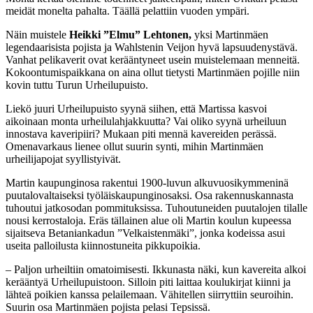
meidät monelta pahalta. Täällä pelattiin vuoden ympäri.
Näin muistele
Heikki ”Elmu” Lehtonen,
yksi Martinmäen
legendaarisista pojista ja Wahlstenin Veijon hyvä lapsuudenystävä.
Vanhat pelikaverit ovat kerääntyneet usein muistelemaan menneitä.
Kokoontumispaikkana on aina ollut tietysti Martinmäen pojille niin
kovin tuttu Turun Urheilupuisto.
Liekö juuri Urheilupuisto syynä siihen, että Martissa kasvoi
aikoinaan monta urheilulahjakkuutta? Vai oliko syynä urheiluun
innostava kaveripiiri? Mukaan piti mennä kavereiden perässä.
Omenavarkaus lienee ollut suurin synti, mihin Martinmäen
urheilijapojat syyllistyivät.
Martin kaupunginosa rakentui 1900-luvun alkuvuosikymmeninä
puutalovaltaiseksi työläiskaupunginosaksi. Osa rakennuskannasta
tuhoutui jatkosodan pommituksissa. Tuhoutuneiden puutalojen tilalle
nousi kerrostaloja. Eräs tällainen alue oli Martin koulun kupeessa
sijaitseva Betaniankadun ”Velkaistenmäki”, jonka kodeissa asui
useita palloilusta kiinnostuneita pikkupoikia.
– Paljon urheiltiin omatoimisesti. Ikkunasta näki, kun kavereita alkoi
kerääntyä Urheilupuistoon. Silloin piti laittaa koulukirjat kiinni ja
lähteä poikien kanssa pelailemaan. Vähitellen siirryttiin seuroihin.
Suurin osa Martinmäen pojista pelasi Tepsissä.