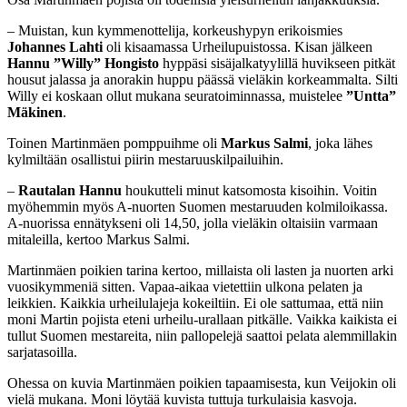
– Muistan, kun kymmenottelija, korkeushypyn erikoismies
Johannes Lahti
oli kisaamassa Urheilupuistossa. Kisan jälkeen
Hannu ”Willy” Hongisto
hyppäsi sisäjalkatyylillä huvikseen pitkät
housut jalassa ja anorakin huppu päässä vieläkin korkeammalta. Silti
Willy ei koskaan ollut mukana seuratoiminnassa, muistelee
”Untta”
Mäkinen
.
Toinen Martinmäen pomppuihme oli
Markus Salmi
, joka lähes
kylmiltään osallistui piirin mestaruuskilpailuihin.
–
Rautalan Hannu
houkutteli minut katsomosta kisoihin. Voitin
myöhemmin myös A-nuorten Suomen mestaruuden kolmiloikassa.
A-nuorissa ennätykseni oli 14,50, jolla vieläkin oltaisiin varmaan
mitaleilla, kertoo Markus Salmi.
Martinmäen poikien tarina kertoo, millaista oli lasten ja nuorten arki
vuosikymmeniä sitten. Vapaa-aikaa vietettiin ulkona pelaten ja
leikkien. Kaikkia urheilulajeja kokeiltiin. Ei ole sattumaa, että niin
moni Martin pojista eteni urheilu-urallaan pitkälle. Vaikka kaikista ei
tullut Suomen mestareita, niin pallopelejä saattoi pelata alemmillakin
sarjatasoilla.
Ohessa on kuvia Martinmäen poikien tapaamisesta, kun Veijokin oli
vielä mukana. Moni löytää kuvista tuttuja turkulaisia kasvoja.