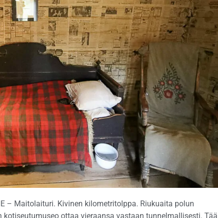
 Maitolaituri. Kivinen kilometritolppa. Riukuaita polun
kotiseutumuseo ottaa vieraansa vastaan tunnelmallisesti. Tää