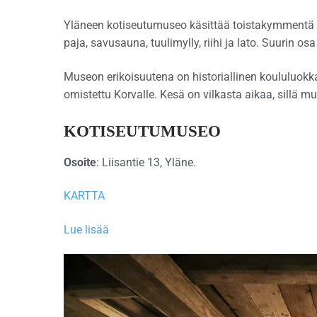
Yläneen kotiseutumuseo käsittää toistakymmentä ra
paja, savusauna, tuulimylly, riihi ja lato. Suurin o
Museon erikoisuutena on historiallinen koululuokk
omistettu Korvalle. Kesä on vilkasta aikaa, sillä m
KOTISEUTUMUSEO
Osoite
: Liisantie 13, Yläne.
KARTTA
Lue lisää