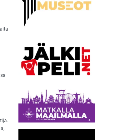
aita
ssa
ija.
a,