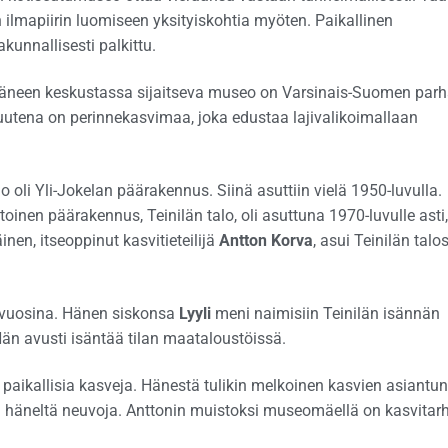
 ilmapiirin luomiseen yksityiskohtia myöten. Paikallinen
kunnallisesti palkittu.
Yläneen keskustassa sijaitseva museo on Varsinais-Suomen parh
suutena on perinnekasvimaa, joka edustaa lajivalikoimallaan
 oli Yli-Jokelan päärakennus. Siinä asuttiin vielä 1950-luvulla.
nen päärakennus, Teinilän talo, oli asuttuna 1970-luvulle asti,
nen, itseoppinut kasvitieteilijä
Antton Korva
, asui Teinilän talo
uvuosina. Hänen siskonsa
Lyyli
meni naimisiin Teinilän isännän
Hän avusti isäntää tilan maataloustöissä.
 paikallisia kasveja. Hänestä tulikin melkoinen kasvien asiantunt
ä häneltä neuvoja. Anttonin muistoksi museomäellä on kasvitarh