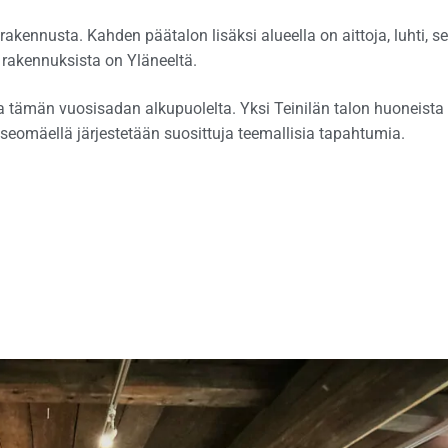
kennusta. Kahden päätalon lisäksi alueella on aittoja, luhti, s
sa rakennuksista on Yläneeltä.
a tämän vuosisadan alkupuolelta. Yksi Teinilän talon huoneista
useomäellä järjestetään suosittuja teemallisia tapahtumia.