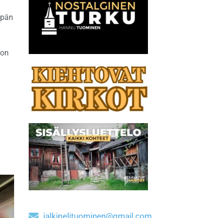
epän
 on
jalkipelituominen@gmail.com