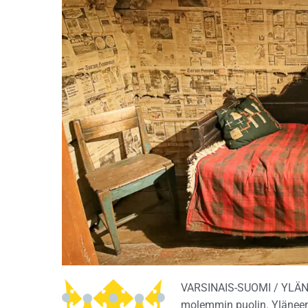
VARSINAIS-SUOMI / YLÄNE –
molemmin puolin. Yläneen 