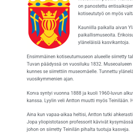
on panostettu entisaikojen
kotiseututyö on myös valta
Kauniilla paikalla aivan 
paikallismuseoita. Erikoi
yläneläisiä kasvikantoja.
Ensimmäinen kotiseutumuseon alueelle siirretty talo
Tuvan päädyssä on vuosiluku 1832. Museoalueen toi
kunnes se siirrettiin museomäelle. Tunnettu yläneläi
vuosikymmenien ajan.
Korva syntyi vuonna 1888 ja kuoli 1960-luvun alk
kanssa. Lyylin veli Antton muutti myös Teinilään. 
Aina kun vapaa-aikaa heltisi, Antton tutki ahkerasti
Jopa yliopistotason professorit kävivät kysymäss
johon on siirretty Teinilän pihalta tuotuja kasveja.