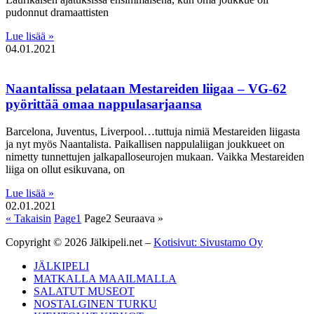
pudonnut dramaattisten
Lue lisää »
04.01.2021
Naantalissa pelataan Mestareiden liigaa – VG-62
pyörittää omaa nappulasarjaansa
Barcelona, Juventus, Liverpool…tuttuja nimiä Mestareiden liigasta
ja nyt myös Naantalista. Paikallisen nappulaliigan joukkueet on
nimetty tunnettujen jalkapalloseurojen mukaan. Vaikka Mestareiden
liiga on ollut esikuvana, on
Lue lisää »
02.01.2021
« Takaisin
Page
1
Page
2
Seuraava »
Copyright © 2026 Jälkipeli.net –
Kotisivut: Sivustamo Oy
JÄLKIPELI
MATKALLA MAAILMALLA
SALATUT MUSEOT
NOSTALGINEN TURKU