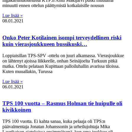
liigakarsintaottelussa KTP:n Antti Mäkijärvi puski muutama
minuutti ennen ottelun päättymistä kotkalaisille nousun
Lue lisää »
08.01.2021
Onko Peter Kotilainen isompi terveydellinen riski
kuin vierasjoukkueen bussikuski…
Loppiaisillan TPS-SPV -ottelu on juuri alkamassa. Vierasjoukkue
on lähtenyt ajoissa liikkeelle, onhan Seinäjoelta Turkuun pitkä
matka. Ottelu pelataan Kupittaan palloiluhallin avarissa tiloissa.
Kuten muuallakin, Turussa
Lue lisää »
06.01.2021
TPS 100 vuotta – Rasmus Holman tie huipulle oli
kivikkoinen
TPS 100 vuotta. Ei kahta sanaa, kuka pelaaja oli TPS:n
päävalmentaja Jonatan Johanssonin ja urheilujohtaja Mika
Laurikaisen ajatuksissa ensimmäisenä, kun oma joukkue oli