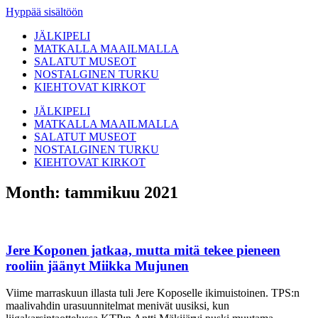
Hyppää sisältöön
JÄLKIPELI
MATKALLA MAAILMALLA
SALATUT MUSEOT
NOSTALGINEN TURKU
KIEHTOVAT KIRKOT
JÄLKIPELI
MATKALLA MAAILMALLA
SALATUT MUSEOT
NOSTALGINEN TURKU
KIEHTOVAT KIRKOT
Month: tammikuu 2021
Jere Koponen jatkaa, mutta mitä tekee pieneen
rooliin jäänyt Miikka Mujunen
Viime marraskuun illasta tuli Jere Koposelle ikimuistoinen. TPS:n
maalivahdin urasuunnitelmat menivät uusiksi, kun