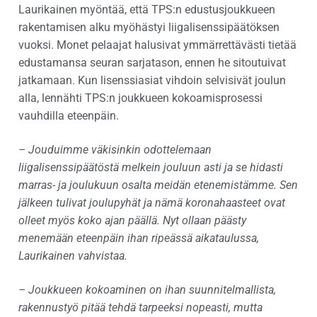
Laurikainen myöntää, että TPS:n edustusjoukkueen
rakentamisen alku myöhästyi liigalisenssipäätöksen
vuoksi. Monet pelaajat halusivat ymmärrettävästi tietää
edustamansa seuran sarjatason, ennen he sitoutuivat
jatkamaan. Kun lisenssiasiat vihdoin selvisivät joulun
alla, lennähti TPS:n joukkueen kokoamisprosessi
vauhdilla eteenpäin.
– Jouduimme väkisinkin odottelemaan
liigalisenssipäätöstä melkein jouluun asti ja se hidasti
marras- ja joulukuun osalta meidän etenemistämme. Sen
jälkeen tulivat joulupyhät ja nämä koronahaasteet ovat
olleet myös koko ajan päällä. Nyt ollaan päästy
menemään eteenpäin ihan ripeässä aikataulussa,
Laurikainen vahvistaa.
– Joukkueen kokoaminen on ihan suunnitelmallista,
rakennustyö pitää tehdä tarpeeksi nopeasti, mutta