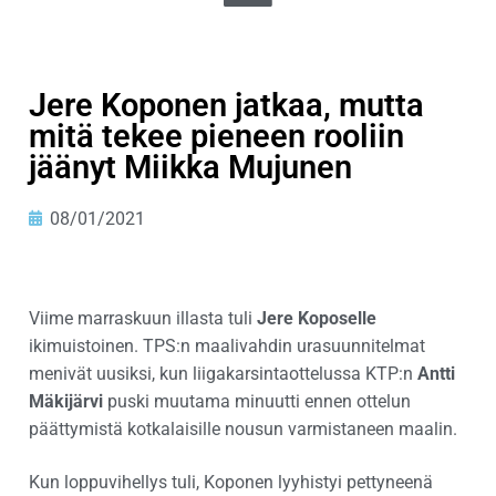
Jere Koponen jatkaa, mutta
mitä tekee pieneen rooliin
jäänyt Miikka Mujunen
08/01/2021
Viime marraskuun illasta tuli
Jere Koposelle
ikimuistoinen. TPS:n maalivahdin urasuunnitelmat
menivät uusiksi, kun liigakarsintaottelussa KTP:n
Antti
Mäkijärvi
puski muutama minuutti ennen ottelun
päättymistä kotkalaisille nousun varmistaneen maalin.
Kun loppuvihellys tuli, Koponen lyyhistyi pettyneenä