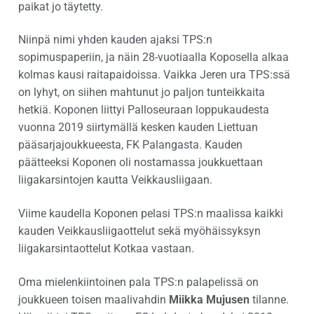
paikat jo täytetty.
Niinpä nimi yhden kauden ajaksi TPS:n
sopimuspaperiin, ja näin 28-vuotiaalla Koposella alkaa
kolmas kausi raitapaidoissa. Vaikka Jeren ura TPS:ssä
on lyhyt, on siihen mahtunut jo paljon tunteikkaita
hetkiä. Koponen liittyi Palloseuraan loppukaudesta
vuonna 2019 siirtymällä kesken kauden Liettuan
pääsarjajoukkueesta, FK Palangasta. Kauden
päätteeksi Koponen oli nostamassa joukkuettaan
liigakarsintojen kautta Veikkausliigaan.
Viime kaudella Koponen pelasi TPS:n maalissa kaikki
kauden Veikkausliigaottelut sekä myöhäissyksyn
liigakarsintaottelut Kotkaa vastaan.
Oma mielenkiintoinen pala TPS:n palapelissä on
joukkueen toisen maalivahdin
Miikka Mujusen
tilanne.