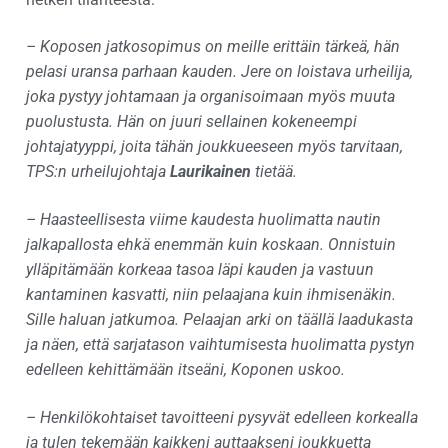
– Koposen jatkosopimus on meille erittäin tärkeä, hän
pelasi uransa parhaan kauden. Jere on loistava urheilija,
joka pystyy johtamaan ja organisoimaan myös muuta
puolustusta. Hän on juuri sellainen kokeneempi
johtajatyyppi, joita tähän joukkueeseen myös tarvitaan,
TPS:n urheilujohtaja
Laurikainen
tietää.
– Haasteellisesta viime kaudesta huolimatta nautin
jalkapallosta ehkä enemmän kuin koskaan. Onnistuin
ylläpitämään korkeaa tasoa läpi kauden ja vastuun
kantaminen kasvatti, niin pelaajana kuin ihmisenäkin.
Sille haluan jatkumoa. Pelaajan arki on täällä laadukasta
ja näen, että sarjatason vaihtumisesta huolimatta pystyn
edelleen kehittämään itseäni, Koponen uskoo.
– Henkilökohtaiset tavoitteeni pysyvät edelleen korkealla
ja tulen tekemään kaikkeni auttaakseni joukkuetta