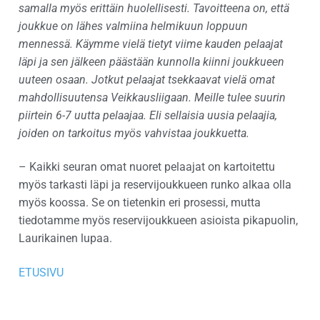
samalla myös erittäin huolellisesti. Tavoitteena on, että
joukkue on lähes valmiina helmikuun loppuun
mennessä. Käymme vielä tietyt viime kauden pelaajat
läpi ja sen jälkeen päästään kunnolla kiinni joukkueen
uuteen osaan. Jotkut pelaajat tsekkaavat vielä omat
mahdollisuutensa Veikkausliigaan. Meille tulee suurin
piirtein 6-7 uutta pelaajaa. Eli sellaisia uusia pelaajia,
joiden on tarkoitus myös vahvistaa joukkuetta.
– Kaikki seuran omat nuoret pelaajat on kartoitettu
myös tarkasti läpi ja reservijoukkueen runko alkaa olla
myös koossa. Se on tietenkin eri prosessi, mutta
tiedotamme myös reservijoukkueen asioista pikapuolin,
Laurikainen lupaa.
ETUSIVU