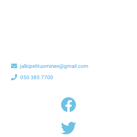
jalkipelituominen@gmail.com
050 385 7700