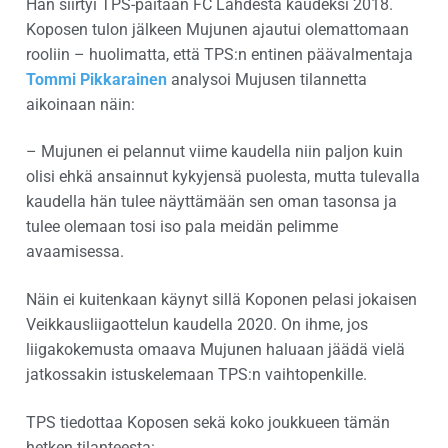
Hän siirtyi TPS-paitaan FC Lahdesta kaudeksi 2018.
Koposen tulon jälkeen Mujunen ajautui olemattomaan
rooliin – huolimatta, että TPS:n entinen päävalmentaja
Tommi Pikkarainen
analysoi Mujusen tilannetta
aikoinaan näin:
– Mujunen ei pelannut viime kaudella niin paljon kuin
olisi ehkä ansainnut kykyjensä puolesta, mutta tulevalla
kaudella hän tulee näyttämään sen oman tasonsa ja
tulee olemaan tosi iso pala meidän pelimme
avaamisessa.
Näin ei kuitenkaan käynyt sillä Koponen pelasi jokaisen
Veikkausliigaottelun kaudella 2020. On ihme, jos
liigakokemusta omaava Mujunen haluaan jäädä vielä
jatkossakin istuskelemaan TPS:n vaihtopenkille.
TPS tiedottaa Koposen sekä koko joukkueen tämän
hetken tilanteesta: