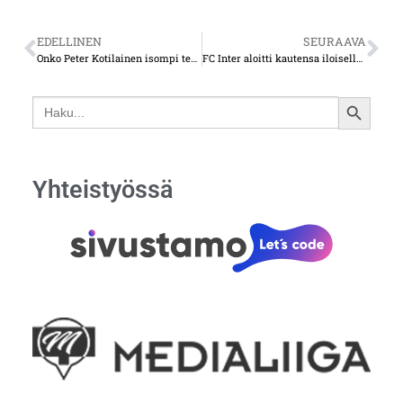
EDELLINEN
SEURAAVA
Onko Peter Kotilainen isompi terveydellinen riski kuin vierasjoukkueen bussikuski…
FC Inter aloitti kautensa iloisella ilmeellä
Search
SEARCH
for:
BUTTON
Yhteistyössä