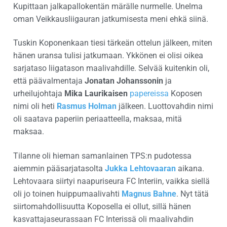
Kupittaan jalkapallokentän märälle nurmelle. Unelma
oman Veikkausliigauran jatkumisesta meni ehkä siinä.
Tuskin Koponenkaan tiesi tärkeän ottelun jälkeen, miten
hänen uransa tulisi jatkumaan. Ykkönen ei olisi oikea
sarjataso liigatason maalivahdille. Selvää kuitenkin oli,
että päävalmentaja
Jonatan Johanssonin
ja
urheilujohtaja
Mika Laurikaisen
papereissa
Koposen
nimi oli heti
Rasmus Holman
jälkeen. Luottovahdin nimi
oli saatava paperiin periaatteella, maksaa, mitä
maksaa.
Tilanne oli hieman samanlainen TPS:n pudotessa
aiemmin pääsarjatasolta
Jukka Lehtovaaran
aikana.
Lehtovaara siirtyi naapuriseura FC Interiin, vaikka siellä
oli jo toinen huippumaalivahti
Magnus Bahne
. Nyt tätä
siirtomahdollisuutta Koposella ei ollut, sillä hänen
kasvattajaseurassaan FC Interissä oli maalivahdin