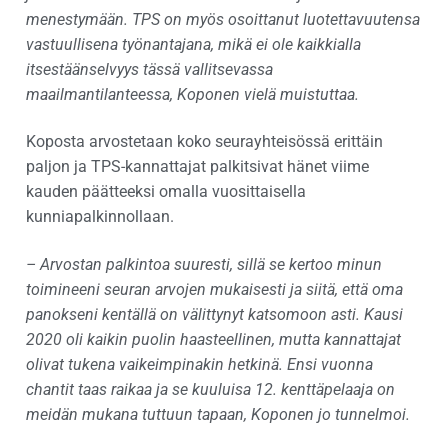
menestymään. TPS on myös osoittanut luotettavuutensa
vastuullisena työnantajana, mikä ei ole kaikkialla
itsestäänselvyys tässä vallitsevassa
maailmantilanteessa, Koponen vielä muistuttaa.
Koposta arvostetaan koko seurayhteisössä erittäin
paljon ja TPS-kannattajat palkitsivat hänet viime
kauden päätteeksi omalla vuosittaisella
kunniapalkinnollaan.
– Arvostan palkintoa suuresti, sillä se kertoo minun
toimineeni seuran arvojen mukaisesti ja siitä, että oma
panokseni kentällä on välittynyt katsomoon asti. Kausi
2020 oli kaikin puolin haasteellinen, mutta kannattajat
olivat tukena vaikeimpinakin hetkinä. Ensi vuonna
chantit taas raikaa ja se kuuluisa 12. kenttäpelaaja on
meidän mukana tuttuun tapaan, Koponen jo tunnelmoi.