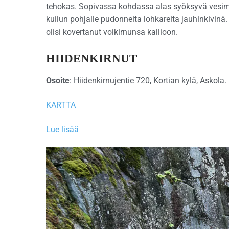
tehokas. Sopivassa kohdassa alas syöksyvä vesima
kuilun pohjalle pudonneita lohkareita jauhinkivinä. 
olisi kovertanut voikirnunsa kallioon.
HIIDENKIRNUT
Osoite
: Hiidenkirnujentie 720, Kortian kylä, Askola.
KARTTA
Lue lisää