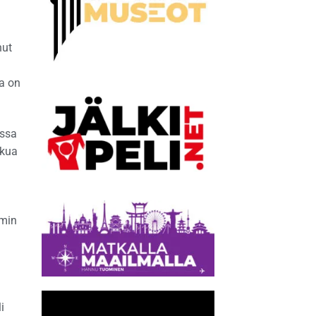
nut
a on
essa
lkua
imin
i