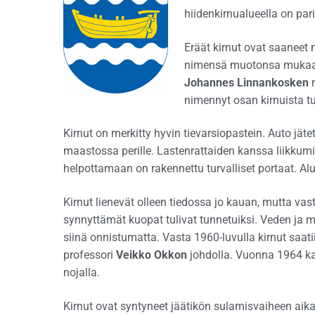
hiidenkirnualueella on pa
Eräät kirnut ovat saaneet
nimensä muotonsa mukaa
Johannes Linnankosken
m
nimennyt osan kirnuista tu
Kirnut on merkitty hyvin tievarsiopastein. Auto jät
maastossa perille. Lastenrattaiden kanssa liikkumin
helpottamaan on rakennettu turvalliset portaat. Alu
Kirnut lienevät olleen tiedossa jo kauan, mutta va
synnyttämät kuopat tulivat tunnetuiksi. Veden ja m
siinä onnistumatta. Vasta 1960-luvulla kirnut saatii
professori
Veikko Okkon
johdolla. Vuonna 1964 ka
nojalla.
Kirnut ovat syntyneet jäätikön sulamisvaiheen aika