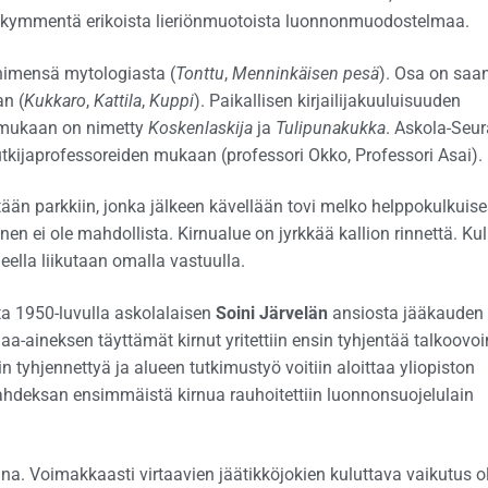
rikymmentä erikoista lieriönmuotoista luonnonmuodostelmaa.
 nimensä mytologiasta (
Tonttu
,
Menninkäisen pesä
). Osa on saa
n (
Kukkaro
,
Kattila
,
Kuppi
). Paikallisen kirjailijakuuluisuuden
ukaan on nimetty
Koskenlaskija
ja
Tulipunakukka
. Askola-Seur
tkijaprofessoreiden mukaan (professori Okko, Professori Asai).
etään parkkiin, jonka jälkeen kävellään tovi melko helppokulkuis
en ei ole mahdollista. Kirnualue on jyrkkää kallion rinnettä. Ku
eella liikutaan omalla vastuulla.
sta 1950-luvulla askolalaisen
Soini Järvelän
ansiosta jääkauden
aa-aineksen täyttämät kirnut yritettiin ensin tyhjentää talkoovo
n tyhjennettyä ja alueen tutkimustyö voitiin aloittaa yliopiston
hdeksan ensimmäistä kirnua rauhoitettiin luonnonsuojelulain
na. Voimakkaasti virtaavien jäätikköjokien kuluttava vaikutus ol