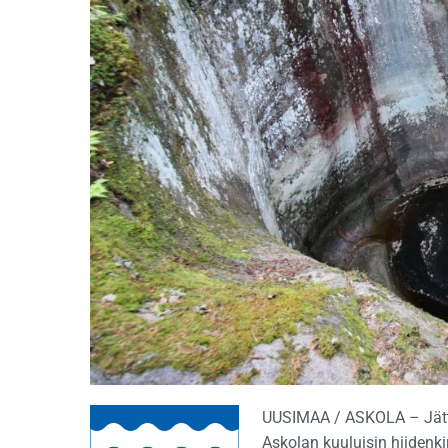
UUSIMAA / ASKOLA – Jätti
Askolan kuuluisin hiidenki