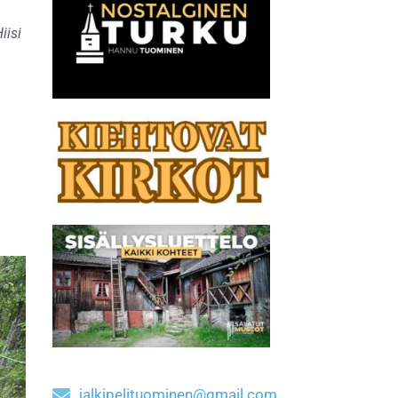
iisi
jalkipelituominen@gmail.com