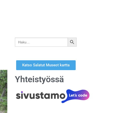
Search
SEARCH
for:
BUTTON
Katso Salatut Museot kartta
Yhteistyössä