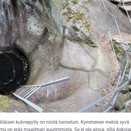
läisen kuhnepytty on niistä tunnetuin. Kymmenen metriä syvä
rnu on eräs maailman suurimmista. Se ei ole ainoa, sillä Askola