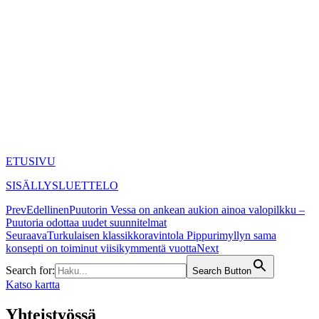
ETUSIVU
SISÄLLYSLUETTELO
Prev
Edellinen
Puutorin Vessa on ankean aukion ainoa valopilkku –
Puutoria odottaa uudet suunnitelmat
Seuraava
Turkulaisen klassikkoravintola Pippurimyllyn sama
konsepti on toiminut viisikymmentä vuotta
Next
Search for:
Search Button
Katso kartta
Yhteistyössä