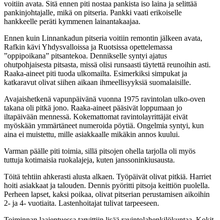
voitiin avata. Sitä ennen piti nostaa pankista iso laina ja selittää
pankinjohtajalle, mikä on pitseria. Pankki vaati erikoiselle
hankkeelle peräti kymmenen lainantakaajaa.
Ennen kuin Linnankadun pitseria voitiin remontin jälkeen avata,
Rafkin kävi Yhdysvalloissa ja Ruotsissa opettelemassa
”oppipoikana” pitsantekoa. Dennikselle syntyi ajatus
ohutpohjaisesta pitsasta, missä olisi runsaasti täytettä reunoihin asti.
Raaka-aineet piti tuoda ulkomailta. Esimerkiksi simpukat ja
katkaravut olivat siihen aikaan ihmeellisyyksiä suomalaisille.
Avajaishetkenä vapunpäivänä vuonna 1975 ravintolan ulko-oven
takana oli pitkä jono. Raaka-aineet pääsivät loppumaan jo
iltapäivään mennessä. Kokemattomat ravintolayrittäjät eivät
myöskään ymmärtäneet numeroida pöytiä. Ongelmia syntyi, kun
aina ei muistettu, mille asiakkaalle mikäkin annos kuului.
Varman päälle piti toimia, sillä pitsojen ohella tarjolla oli myös
tuttuja kotimaisia ruokalajeja, kuten janssoninkiusausta.
Töitä tehtiin ahkerasti alusta alkaen. Työpäivät olivat pitkiä. Harriet
hoiti asiakkaat ja talouden. Dennis pyöritti pitsoja keittiön puolella.
Perheen lapset, kaksi poikaa, olivat pitserian perustamisen aikoihin
2- ja 4- vuotiaita. Lastenhoitajat tulivat tarpeeseen.
Toiminnan laajentuessa tarvittiin lisää ravintolahenkilökuntaa. Kokit