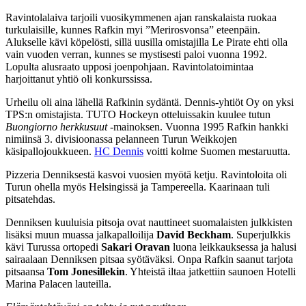
Ravintolalaiva tarjoili vuosikymmenen ajan ranskalaista ruokaa
turkulaisille, kunnes Rafkin myi ”Merirosvonsa” eteenpäin.
Alukselle kävi köpelösti, sillä uusilla omistajilla Le Pirate ehti olla
vain vuoden verran, kunnes se mystisesti paloi vuonna 1992.
Lopulta alusraato upposi joenpohjaan. Ravintolatoimintaa
harjoittanut yhtiö oli konkurssissa.
Urheilu oli aina lähellä Rafkinin sydäntä. Dennis-yhtiöt Oy on yksi
TPS:n omistajista. TUTO Hockeyn otteluissakin kuulee tutun
Buongiorno herkkusuut
-mainoksen. Vuonna 1995 Rafkin hankki
nimiinsä 3. divisioonassa pelanneen Turun Weikkojen
käsipallojoukkueen.
HC Dennis
voitti kolme Suomen mestaruutta.
Pizzeria Denniksestä kasvoi vuosien myötä ketju. Ravintoloita oli
Turun ohella myös Helsingissä ja Tampereella. Kaarinaan tuli
pitsatehdas.
Denniksen kuuluisia pitsoja ovat nauttineet suomalaisten julkkisten
lisäksi muun muassa jalkapalloilija
David Beckham
. Superjulkkis
kävi Turussa ortopedi
Sakari Oravan
luona leikkauksessa ja halusi
sairaalaan Denniksen pitsaa syötäväksi. Onpa Rafkin saanut tarjota
pitsaansa
Tom Jonesillekin
. Yhteistä iltaa jatkettiin saunoen Hotelli
Marina Palacen lauteilla.