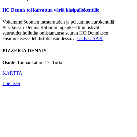
HC Dennis toi kaivattua väriä käsipallokentille
Voitamme Suomen mestaruuden ja pelaamme eurokentillä!
Pitsakeisari Dennis Rafkinin lupaukset kuulostivat
suuruudenhulluilta omistamansa seuran HC Denniksen
ensimmäisessä lehdistötilaisuudessa…
LUE LISÄÄ
PIZZERIA DENNIS
Osoite
: Linnankatum 17, Turku.
KARTTA
Lue lisää