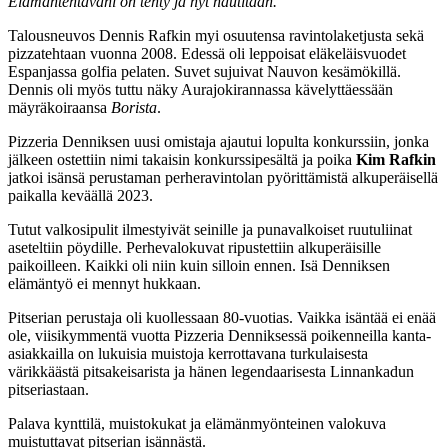
Elämäntehtäväni on tehty ja nyt nautitaan.
Talousneuvos Dennis Rafkin myi osuutensa ravintolaketjusta sekä
pizzatehtaan vuonna 2008. Edessä oli leppoisat eläkeläisvuodet
Espanjassa golfia pelaten. Suvet sujuivat Nauvon kesämökillä.
Dennis oli myös tuttu näky Aurajokirannassa kävelyttäessään
mäyräkoiraansa
Borista
.
Pizzeria Denniksen uusi omistaja ajautui lopulta konkurssiin, jonka
jälkeen ostettiin nimi takaisin konkurssipesältä ja poika
Kim Rafkin
jatkoi isänsä perustaman perheravintolan pyörittämistä alkuperäisellä
paikalla keväällä 2023.
Tutut valkosipulit ilmestyivät seinille ja punavalkoiset ruutuliinat
aseteltiin pöydille. Perhevalokuvat ripustettiin alkuperäisille
paikoilleen. Kaikki oli niin kuin silloin ennen. Isä Denniksen
elämäntyö ei mennyt hukkaan.
Pitserian perustaja oli kuollessaan 80-vuotias. Vaikka isäntää ei enää
ole, viisikymmentä vuotta Pizzeria Denniksessä poikenneilla kanta-
asiakkailla on lukuisia muistoja kerrottavana turkulaisesta
värikkäästä pitsakeisarista ja hänen legendaarisesta Linnankadun
pitseriastaan.
Palava kynttilä, muistokukat ja elämänmyönteinen valokuva
muistuttavat pitserian isännästä.