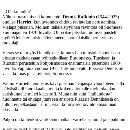
– Oletko hullu?
Näin suorasukaisesti kommentoi
Dennis Rafkinin
(1944-2025)
puoliso
Harriet
, kun aviomies ehdotti ravintolan perustamista.
Vieläpä pitserian. Moinen italialaistyylinen ravintola oli Suomessa
kummajainen 1970-luvulla. Olipa itse pitsakin, uunissa paistettu
pyöreä leipä erikoisine täytteineen, suomalaisille perin vieras
ruokalaji.
Vieras se oli myös Dennikselle, kunnes hän tutustui eksoottiseen
pitsaan matkatessaan työmatkoillaan Euroopassa. Tanskaan ja
Ruotsiin perustettiin Pohjoismaiden ensimmäisiä pitserioita 1960-
luvulla. Vappuna vuonna 1975 Turkuun avattu Pizzeria Dennis oli
vasta kolmas pitsaravintola Suomessa.
Vaimo Harrietin ennustus kävi pitserian avajaispäivänä toteen, sillä
päivästä tuli innokkaalle, mutta kokemattomalle ravintola-alan
pariskunnalle miltei katastrofi. Mutta niin vain ”hulluudesta”
huolimatta tai ehkäpä juuri sen ansiosta Pizzeria Denniksestä on
tullut, ei pelkästään Turun, vaan kotimaisen ravintolamaailman
klassikko.
Paljon on kuitenkin värikkään matkan varrella sattunut ja tapahtunut.
Vuonna 1944 syntynyt Rafkin oli aito stadilainen, helsinkiläisen