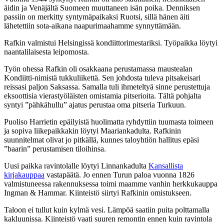
äidin ja Venäjältä Suomeen muuttaneen isän poika. Denniksen
passiin on merkitty syntymäpaikaksi Ruotsi, sillä hänen äiti
lähetettiin sota-aikana naapurimaahamme synnyttämään.
Rafkin valmistui Helsingissä kondiittorimestariksi. Työpaikka löytyi
naantalilaisesta leipomosta.
Työn ohessa Rafkin oli osakkaana perustamassa maustealan
Kondiitti-nimistä tukkuliikettä. Sen johdosta tuleva pitsakeisari
reissasi paljon Saksassa. Samalla tuli ihmeteltyä sinne perustettuja
eksoottisia vierastyöläisten omistamia pitserioita. Tältä pohjalta
syntyi ”pähkähullu” ajatus perustaa oma pitseria Turkuun.
Puoliso Harrietin epäilyistä huolimatta ryhdyttiin tuumasta toimeen
ja sopiva liikepaikkakin löytyi Maariankadulta. Rafkinin
suunnitelmat olivat jo pitkällä, kunnes taloyhtiön hallitus epäsi
”baarin” perustamisen tiloihinsa.
Uusi paikka ravintolalle löytyi Linnankadulta
Kansallista
kirjakauppaa
vastapäätä. Jo ennen Turun paloa vuonna 1826
valmistuneessa rakennuksessa toimi maamme vanhin herkkukauppa
Ingman & Hammar. Kiinteistö siirtyi Rafkinin omistukseen.
Taloon ei tullut kuin kylmä vesi. Lämpöä saatiin puita polttamalla
kakluunissa. Kiinteistö vaati suuren remontin ennen kuin ravintola