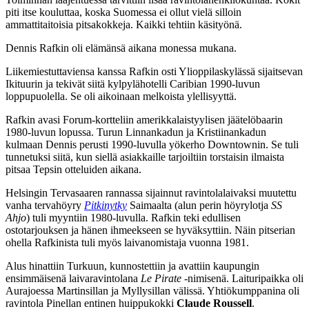
piti itse kouluttaa, koska Suomessa ei ollut vielä silloin
ammattitaitoisia pitsakokkeja. Kaikki tehtiin käsityönä.
Dennis Rafkin oli elämänsä aikana monessa mukana.
Liikemiestuttaviensa kanssa Rafkin osti Ylioppilaskylässä sijaitsevan
Ikituurin ja tekivät siitä kylpylähotelli Caribian 1990-luvun
loppupuolella. Se oli aikoinaan melkoista ylellisyyttä.
Rafkin avasi Forum-kortteliin amerikkalaistyylisen jäätelöbaarin
1980-luvun lopussa. Turun Linnankadun ja Kristiinankadun
kulmaan Dennis perusti 1990-luvulla yökerho Downtownin. Se tuli
tunnetuksi siitä, kun siellä asiakkaille tarjoiltiin torstaisin ilmaista
pitsaa Tepsin otteluiden aikana.
Helsingin Tervasaaren rannassa sijainnut ravintolalaivaksi muutettu
vanha tervahöyry
Pitkinytky
Saimaalta (alun perin höyrylotja
SS
Ahjo
) tuli myyntiin 1980-luvulla. Rafkin teki edullisen
ostotarjouksen ja hänen ihmeekseen se hyväksyttiin. Näin pitserian
ohella Rafkinista tuli myös laivanomistaja vuonna 1981.
Alus hinattiin Turkuun, kunnostettiin ja avattiin kaupungin
ensimmäisenä laivaravintolana
Le Pirate
-nimisenä. Laituripaikka oli
Aurajoessa Martinsillan ja Myllysillan välissä. Yhtiökumppanina oli
ravintola Pinellan entinen huippukokki
Claude Roussell
.