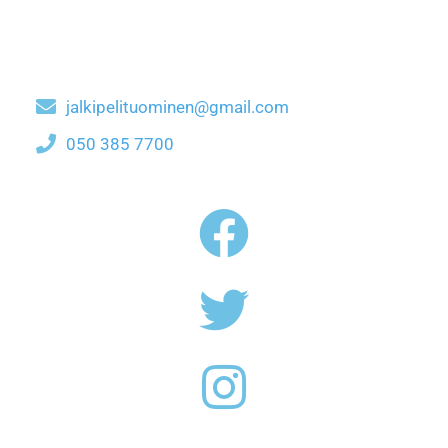
jalkipelituominen@gmail.com
050 385 7700