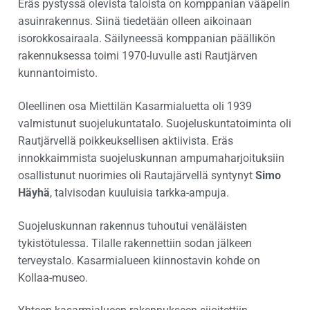
Eräs pystyssä olevista taloista on komppanian vääpelin
asuinrakennus. Siinä tiedetään olleen aikoinaan
isorokkosairaala. Säilyneessä komppanian päällikön
rakennuksessa toimi 1970-luvulle asti Rautjärven
kunnantoimisto.
Oleellinen osa Miettilän Kasarmialuetta oli 1939
valmistunut suojelukuntatalo. Suojeluskuntatoiminta oli
Rautjärvellä poikkeuksellisen aktiivista. Eräs
innokkaimmista suojeluskunnan ampumaharjoituksiin
osallistunut nuorimies oli Rautajärvellä syntynyt
Simo
Häyhä
, talvisodan kuuluisia tarkka-ampuja.
Suojeluskunnan rakennus tuhoutui venäläisten
tykistötulessa. Tilalle rakennettiin sodan jälkeen
terveystalo. Kasarmialueen kiinnostavin kohde on
Kollaa-museo.