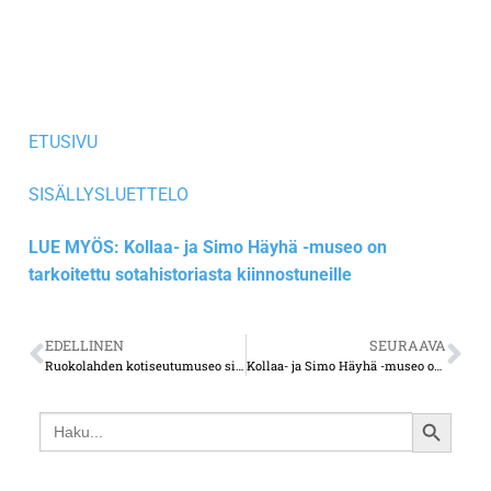
ETUSIVU
SISÄLLYSLUETTELO
LUE MYÖS: Kollaa- ja Simo Häyhä -museo on
tarkoitettu sotahistoriasta kiinnostuneille
EDELLINEN
SEURAAVA
Ruokolahden kotiseutumuseo sijaitsee poikkeuksellisen kauniissa ympäristössä
Kollaa- ja Simo Häyhä -museo on tarkoitettu sotahistoriasta kiinnostuneille
Search
SEARCH
for:
BUTTON