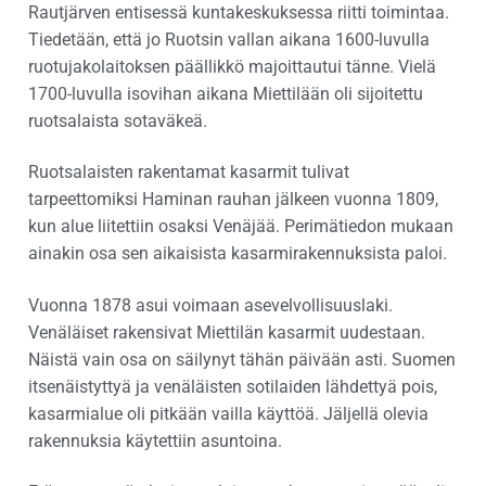
Rautjärven entisessä kuntakeskuksessa riitti toimintaa.
Tiedetään, että jo Ruotsin vallan aikana 1600-luvulla
ruotujakolaitoksen päällikkö majoittautui tänne. Vielä
1700-luvulla isovihan aikana Miettilään oli sijoitettu
ruotsalaista sotaväkeä.
Ruotsalaisten rakentamat kasarmit tulivat
tarpeettomiksi Haminan rauhan jälkeen vuonna 1809,
kun alue liitettiin osaksi Venäjää. Perimätiedon mukaan
ainakin osa sen aikaisista kasarmirakennuksista paloi.
Vuonna 1878 asui voimaan asevelvollisuuslaki.
Venäläiset rakensivat Miettilän kasarmit uudestaan.
Näistä vain osa on säilynyt tähän päivään asti. Suomen
itsenäistyttyä ja venäläisten sotilaiden lähdettyä pois,
kasarmialue oli pitkään vailla käyttöä. Jäljellä olevia
rakennuksia käytettiin asuntoina.