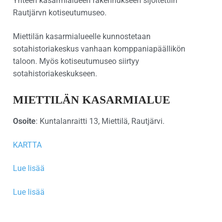
Yhteen kasarmialueen rakennukseen sijoitettiin
Rautjärvn kotiseutumuseo.
Miettilän kasarmialueelle kunnostetaan
sotahistoriakeskus vanhaan komppaniapäällikön
taloon. Myös kotiseutumuseo siirtyy
sotahistoriakeskukseen.
MIETTILÄN KASARMIALUE
Osoite
: Kuntalanraitti 13, Miettilä, Rautjärvi.
KARTTA
Lue lisää
Lue lisää