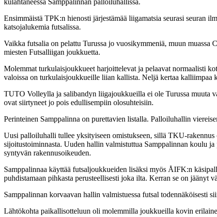
kulahtaneessa Samppalinnan palloiluhallissa.
Ensimmäistä TPK:n hienosti järjestämää liigamatsia seurasi seuran ilm
katsojalukemia futsalissa.
Vaikka futsalia on pelattu Turussa jo vuosikymmeniä, muun muassa Carib
miesten Futsalliigan joukkuetta.
Molemmat turkulaisjoukkueet harjoittelevat ja pelaavat normaalisti ko
valoissa on turkulaisjoukkueille liian kallista. Neljä kertaa kalliimpaa 
TUTO Volleylla ja salibandyn liigajoukkueilla ei ole Turussa muuta vaih
ovat siirtyneet jo pois edullisempiin olosuhteisiin.
Perinteinen Samppalinna on purettavien listalla. Palloiluhallin viereis
Uusi palloiluhalli tullee yksityiseen omistukseen, sillä TKU-rakenn
sijoitustoiminnasta. Uuden hallin valmistuttua Samppalinnan koulu ja 
syntyvän rakennusoikeuden.
Samppalinnaa käyttää futsaljoukkueiden lisäksi myös ÅIFK:n käsipallo
puhdistamaan pihkasta perusteellisesti joka ilta. Kerran se on jäänyt v
Samppalinnan korvaavan hallin valmistuessa futsal todennäköisesti si
Lähtökohta paikallisotteluun oli molemmilla joukkueilla kovin erilai