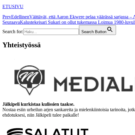
ETUSIVU
Prev
Edellinen
Väittävät, että Aaron Ekwere pelaa väärässä sarjassa – 
Seuraava
Kalustekeisari Sukari on ollut tukemassa Loimua 1980-luvul
Search for:
Search Button
Yhteistyössä
Jälkipeli kurkistaa kulissien taakse.
Nostaa esiin urheilun arjen sankareita ja mielenkiintoisia tarinoita, jo
ehdotuksesi, niin Jälkipeli tulee paikalle!