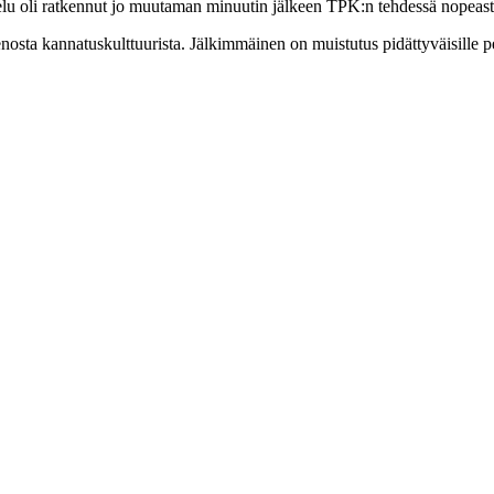
lu oli ratkennut jo muutaman minuutin jälkeen TPK:n tehdessä nopeasti
nosta kannatuskulttuurista. Jälkimmäinen on muistutus pidättyväisille pe