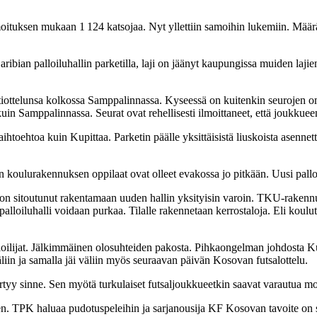
oituksen mukaan 1 124 katsojaa. Nyt yllettiin samoihin lukemiin. Määrät
ian palloiluhallin parketilla, laji on jäänyt kaupungissa muiden lajien
tiottelunsa kolkossa Samppalinnassa. Kyseessä on kuitenkin seurojen om
kuin Samppalinnassa. Seurat ovat rehellisesti ilmoittaneet, että joukkueen
toehtoa kuin Kupittaa. Parketin päälle yksittäisistä liuskoista asennett
en koulurakennuksen oppilaat ovat olleet evakossa jo pitkään. Uusi palloi
us on sitoutunut rakentamaan uuden hallin yksityisin varoin. TKU-rake
palloiluhalli voidaan purkaa. Tilalle rakennetaan kerrostaloja. Eli kou
ilijat. Jälkimmäinen olosuhteiden pakosta. Pihkaongelman johdosta Kupi
äliin ja samalla jäi väliin myös seuraavan päivän Kosovan futsalottelu.
irtyy sinne. Sen myötä turkulaiset futsaljoukkueetkin saavat varautua m
nen. TPK haluaa pudotuspeleihin ja sarjanousija KF Kosovan tavoite on 