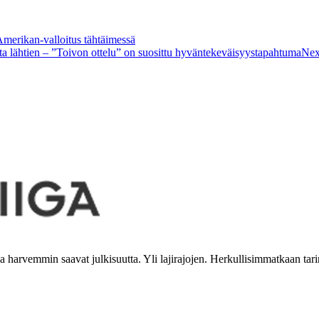
Amerikan-valloitus tähtäimessä
ta lähtien – ”Toivon ottelu” on suosittu hyväntekeväisyystapahtuma
Nex
tka harvemmin saavat julkisuutta. Yli lajirajojen. Herkullisimmatkaan tari