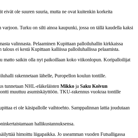
 eivät ole suuren suuria, mutta ne ovat kuitenkin korkeita
 varjoon. Turku on silti ainoa kaupunki, jossa on tällä kaudella kaksi
asta valinnasta. Pelaaminen Kupittaan palloiluhallin kirkkaissa
 talous ei kestä Kupittaan kalliissa palloiluhallissa pelaamista.
u matto saikin olla nyt paikoillaan koko viikonlopun. Koripalloilijat
luhalli rakennetaan lähelle, Puropellon koulun tontille.
nnus tunnetaan NHL-eläkeläisten
Mikko
ja
Saku Koivun
lutontti muuttuu asumiskäyttöön. TKU-rakennus vuokraa tontille
ttaa ei ole käsipallolle vaihtoehto. Samppalinnan lattia joudutaan
oninkertaistamaan hallikustannuksensa.
säilyttää himoittu liigapaikka. Jo useamman vuoden Futsalligassa