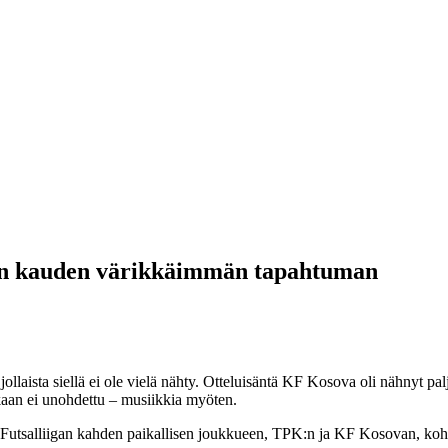
llin kauden värikkäimmän tapahtuman
laista siellä ei ole vielä nähty. Otteluisäntä KF Kosova oli nähnyt palj
akaan ei unohdettu – musiikkia myöten.
 Futsalliigan kahden paikallisen joukkueen, TPK:n ja KF Kosovan, kohtaa