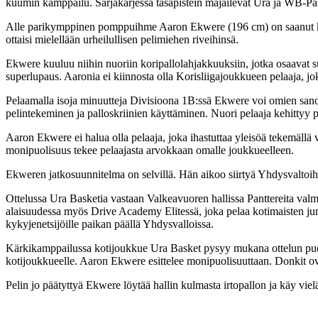
kuumin kamppailu. Sarjakärjessä tasapistein majailevat Ura ja WB-Pan
Alle parikymppinen pomppuihme Aaron Ekwere (196 cm) on saanut kyll
ottaisi mielellään urheilullisen pelimiehen riveihinsä.
Ekwere kuuluu niihin nuoriin koripallolahjakkuuksiin, jotka osaavat su
superlupaus. Aaronia ei kiinnosta olla Korisliigajoukkueen pelaaja, j
Pelaamalla isoja minuutteja Divisioona 1B:ssä Ekwere voi omien sanoje
pelintekeminen ja palloskriinien käyttäminen. Nuori pelaaja kehittyy pa
Aaron Ekwere ei halua olla pelaaja, joka ihastuttaa yleisöä tekemällä
monipuolisuus tekee pelaajasta arvokkaan omalle joukkueelleen.
Ekweren jatkosuunnitelma on selvillä. Hän aikoo siirtyä Yhdysvaltoihin.
Ottelussa Ura Basketia vastaan Valkeavuoren hallissa Panttereita valm
alaisuudessa myös Drive Academy Elitessä, joka pelaa kotimaisten juni
kykyjenetsijöille paikan päällä Yhdysvalloissa.
Kärkikamppailussa kotijoukkue Ura Basket pysyy mukana ottelun puole
kotijoukkueelle. Aaron Ekwere esittelee monipuolisuuttaan. Donkit ova
Pelin jo päätyttyä Ekwere löytää hallin kulmasta irtopallon ja käy vie