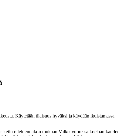
ä
ikkeusta. Käytetään tilaisuus hyväksi ja käydään ikuistamassa
 Basketin otteluennakon mukaan Valkeavuoressa koetaan kauden