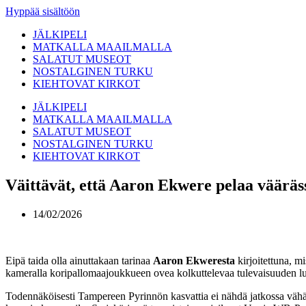
Hyppää sisältöön
JÄLKIPELI
MATKALLA MAAILMALLA
SALATUT MUSEOT
NOSTALGINEN TURKU
KIEHTOVAT KIRKOT
JÄLKIPELI
MATKALLA MAAILMALLA
SALATUT MUSEOT
NOSTALGINEN TURKU
KIEHTOVAT KIRKOT
Väittävät, että Aaron Ekwere pelaa vääräs
14/02/2026
Eipä taida olla ainuttakaan tarinaa
Aaron Ekweresta
kirjoitettuna, m
kameralla koripallomaajoukkueen ovea kolkuttelevaa tulevaisuuden l
Todennäköisesti Tampereen Pyrinnön kasvattia ei nähdä jatkossa väh