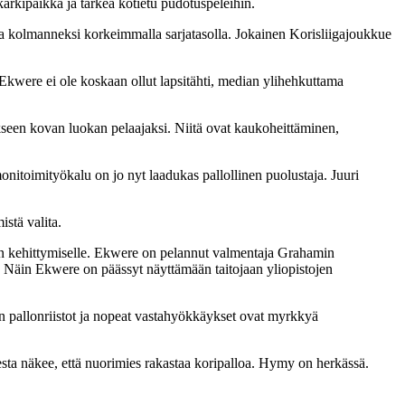
ärkipaikka ja tärkeä kotietu pudotuspeleihin.
 kolmanneksi korkeimmalla sarjatasolla. Jokainen Korisliigajoukkue
. Ekwere ei ole koskaan ollut lapsitähti, median ylihehkuttama
akseen kovan luokan pelaajaksi. Niitä ovat kaukoheittäminen,
.
nitoimityökalu on jo nyt laadukas pallollinen puolustaja. Juuri
istä valita.
ren kehittymiselle. Ekwere on pelannut valmentaja Grahamin
. Näin Ekwere on päässyt näyttämään taitojaan yliopistojen
n pallonriistot ja nopeat vastahyökkäykset ovat myrkkyä
kesta näkee, että nuorimies rakastaa koripalloa. Hymy on herkässä.