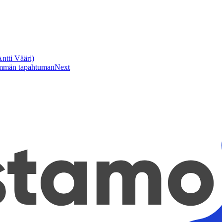
ntti Vääri)
äimmän tapahtuman
Next