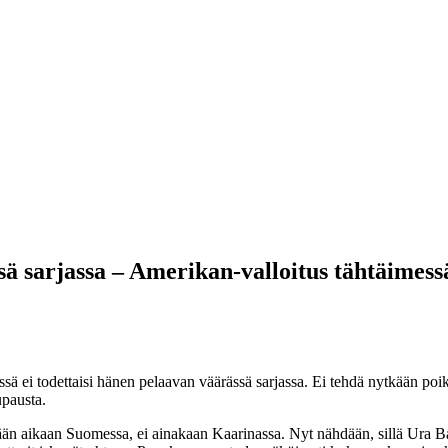
sä sarjassa – Amerikan-valloitus tähtäimess
issä ei todettaisi hänen pelaavan väärässä sarjassa. Ei tehdä nytkään po
upausta.
ään aikaan Suomessa, ei ainakaan Kaarinassa. Nyt nähdään, sillä Ura