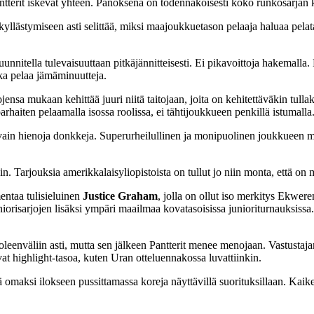
tterit iskevät yhteen. Panoksena on todennäköisesti koko runkosarjan k
ästymiseen asti selittää, miksi maajoukkuetason pelaaja haluaa pelata
unnitella tulevaisuuttaan pitkäjännitteisesti. Ei pikavoittoja hakemalla
oka pelaa jämäminuutteja.
nsa mukaan kehittää juuri niitä taitojaan, joita on kehitettäväkin tull
rhaiten pelaamalla isossa roolissa, ei tähtijoukkueen penkillä istumalla
 vain hienoja donkkeja. Superurheilullinen ja monipuolinen joukkueen mo
 Tarjouksia amerikkalaisyliopistoista on tullut jo niin monta, että on m
entaa tulisieluinen
Justice Graham
, jolla on ollut iso merkitys Ekwe
orisarjojen lisäksi ympäri maailmaa kovatasoisissa junioriturnauksissa
enväliin asti, mutta sen jälkeen Pantterit menee menojaan. Vastustaja
t highlight-tasoa, kuten Uran otteluennakossa luvattiinkin.
lä omaksi ilokseen pussittamassa koreja näyttävillä suorituksillaan. Kai