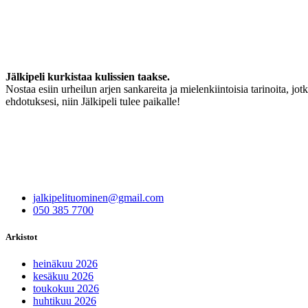
Jälkipeli kurkistaa kulissien taakse.
Nostaa esiin urheilun arjen sankareita ja mielenkiintoisia tarinoita, jo
ehdotuksesi, niin Jälkipeli tulee paikalle!
jalkipelituominen@gmail.com
050 385 7700
Arkistot
heinäkuu 2026
kesäkuu 2026
toukokuu 2026
huhtikuu 2026