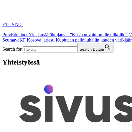
ETUSIVU
Prev
Edellinen
Yleisömäärähuijaus – ”Kustaan vain omille nilkoille” (A
Seuraava
KF Kosova järjesti Kupittaan palloiluhallin kauden värikk
Search for:
Search Button
Yhteistyössä