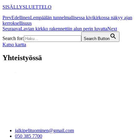
SISÄLLYSLUETTELO
Prev
Edellinen
Lempäälän tunnelmallisessa kivikirkossa näkyy ajan
kerroksellisuus
Seuraava
Lavian kirkko rakennettiin alun perin luvatta
Next
Search for:
Search Button
Katso kartta
Yhteistyössä