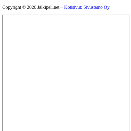
jalkipelituominen@gmail.com
050 385 7700
Copyright © 2026 Jälkipeli.net –
Kotisivut: Sivustamo Oy