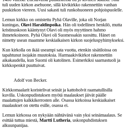
tuli uuden kirkon asehuone, sillä kivikirkko rakennettiin vanhan
puukirkon viereen. Uusi sakasti tuli runkohuoneen pohjoispuolelle.
Lemun kirkko on omistettu Pyhä Olaville, joka oli Norjan
kuningas,
Olavi Haraldinpoika
. Hän oli todellinen henkilö, mutta
kristinuskoon kääntynyt Olavi oli myös myyttinen hahmo
ihmetekoineen. Pyhä Olavi oli Suomessakin suosittu. Hänet on
nimetty usean maamme keskiaikaisen kirkon suojeluspyhimykseksi.
Kun kirkolla on ikää useampi sata vuotta, etenkin sisätiloissa on
tapahtunut isojakin muutoksia. Harmaakivikirkot rakennettiin
aikakaudella, kun Suomi oli katolinen. Esimerkiksi saarnastuoli ja
kirkkopenkit puuttuivat.
Adolf von Becker.
Kirkkomaalarit koristelivat seinät ja kattoholvit raamatullisilla
kuvilla. Uskonpudistuksen myötä maalaukset jäivät päälle
maalattujen kalkkikerrosten alle. Osassa kirkoissa keskiaikaiset
maalaukset on otettu esille, osassa ei.
Lemun kirkossa on nykyään nähtävänä vain yksi seinämaalaus. Se
esittää tuttua miestä,
Martti Lutheria
, uskonpuhdistuksen
alkuunpanijaa.