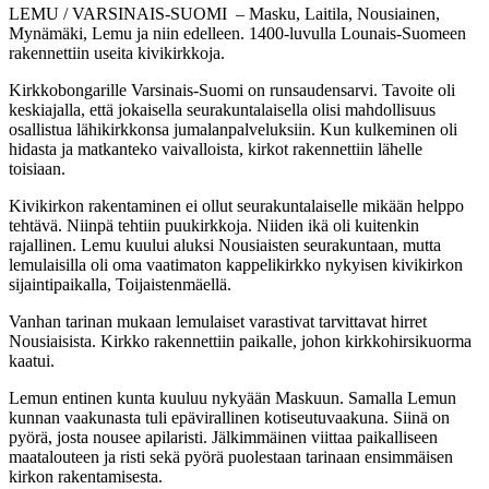
LEMU / VARSINAIS-SUOMI – Masku, Laitila, Nousiainen,
Mynämäki, Lemu ja niin edelleen. 1400-luvulla Lounais-Suomeen
rakennettiin useita kivikirkkoja.
Kirkkobongarille Varsinais-Suomi on runsaudensarvi. Tavoite oli
keskiajalla, että jokaisella seurakuntalaisella olisi mahdollisuus
osallistua lähikirkkonsa jumalanpalveluksiin. Kun kulkeminen oli
hidasta ja matkanteko vaivalloista, kirkot rakennettiin lähelle
toisiaan.
Kivikirkon rakentaminen ei ollut seurakuntalaiselle mikään helppo
tehtävä. Niinpä tehtiin puukirkkoja. Niiden ikä oli kuitenkin
rajallinen. Lemu kuului aluksi Nousiaisten seurakuntaan, mutta
lemulaisilla oli oma vaatimaton kappelikirkko nykyisen kivikirkon
sijaintipaikalla, Toijaistenmäellä.
Vanhan tarinan mukaan lemulaiset varastivat tarvittavat hirret
Nousiaisista. Kirkko rakennettiin paikalle, johon kirkkohirsikuorma
kaatui.
Lemun entinen kunta kuuluu nykyään Maskuun. Samalla Lemun
kunnan vaakunasta tuli epävirallinen kotiseutuvaakuna.
Siinä on
pyörä, josta nousee apilaristi. Jälkimmäinen viittaa paikalliseen
maatalouteen ja risti sekä pyörä puolestaan tarinaan ensimmäisen
kirkon rakentamisesta.