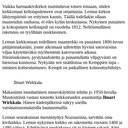
Vaikka harmaakivikirkot muistuttavat toinen toisiaan, niiden
kirkkomaat kellotapuleineen ovat omanlaisia. Lemun kirkon
lähiympäristö on erityisen kaunis. Täällä todellakin ollaan
maaseudun rauhassa, ei edes kylän keskustassa. Nykyinen punainen
ja kokopuinen kellotapuli on vuodelta 1812. Neliönmallinen
rakennus on tyyliltään uusklassinen.
Lemun kirkkomaan todellinen maamerkki on punainen 1800-luvun
pitäjänmakasiini, jonne aikoinaan talletettiin hyvinä satovuosina
viljaa käytettäväksi myöhemmin katovuosien aikana.
Hirsirunkoinen, pystylaudoitettu ja punamullattu viljajyvästö on
hienossa kunnossa. Nykyään sen sisätiloissa on Kemppien tupa -
niminen kotiseutumuseo. Kempit on paikallinen kotiseutuyhdistys.
Ilmari Wirkkala.
Makasiinin muuttaminen museokäyttöön tehtiin jo 1950-luvulla.
Muutostöistä vastasi tunnettu kirkkomaiden asiantuntija
Ilmari
Wirkkala
. Hänen kädenjälkensä näkyy useilla
varsinaissuomalaisilla hautausmailla.
Lemun seurakunnan itsenäistyttyä Nousiaisista, tarvittiin oma
kivikirkko. Lemun nykyinen kirkko on rakennettu vuosien 1460 ja
1480 välissä. Edeltävässä puukirkossa oli jo kivinen sakasti. Siitä