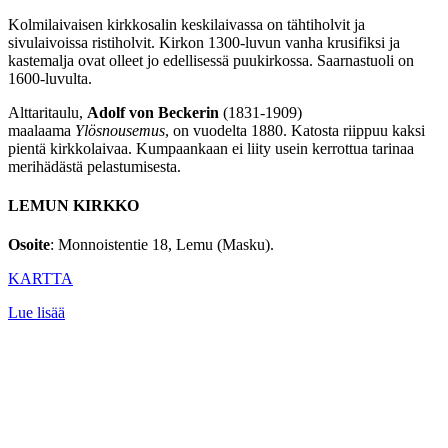
Kolmilaivaisen kirkkosalin keskilaivassa on tähtiholvit ja
sivulaivoissa ristiholvit. Kirkon 1300-luvun vanha krusifiksi ja
kastemalja ovat olleet jo edellisessä puukirkossa. Saarnastuoli on
1600-luvulta.
Alttaritaulu,
Adolf von Beckerin
(1831-1909)
maalaama
Ylösnousemus
, on vuodelta 1880. Katosta riippuu kaksi
pientä kirkkolaivaa. Kumpaankaan ei liity usein kerrottua tarinaa
merihädästä pelastumisesta.
LEMUN KIRKKO
Osoite
: Monnoistentie 18, Lemu (Masku).
KARTTA
Lue lisää